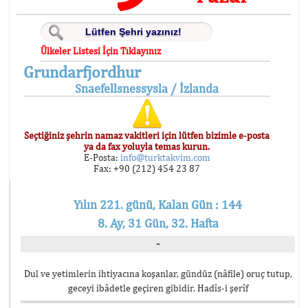
Ülkeler Listesi İçin Tıklayınız
Grundarfjordhur
Snaefellsnessysla / İzlanda
Seçtiğiniz şehrin namaz vakitleri için lütfen bizimle e-posta
ya da fax yoluyla temas kurun.
E-Posta:
info@turktakvim.com
Fax: +90 (212) 454 23 87
Yılın 221. günü, Kalan Gün : 144
8. Ay, 31 Gün, 32. Hafta
-
Dul ve yetimlerin ihtiyacına koşanlar, gündüz (nâfile) oruç tutup,
geceyi ibâdetle geçiren gibidir. Hadîs-i şerîf