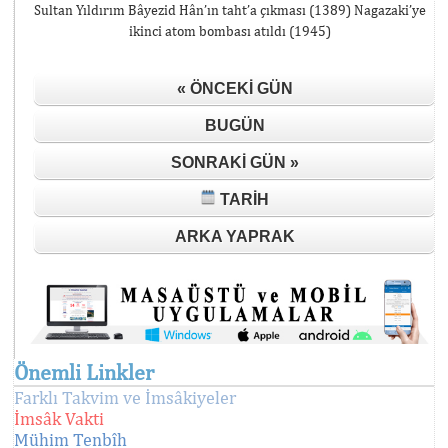
Sultan Yıldırım Bâyezid Hân’ın taht’a çıkması (1389) Nagazaki’ye
ikinci atom bombası atıldı (1945)
« ÖNCEKI GÜN
BUGÜN
SONRAKI GÜN »
TARIH
ARKA YAPRAK
Önemli Linkler
Farklı Takvim ve İmsâkiyeler
İmsâk Vakti
Mühim Tenbîh