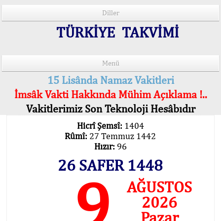
Diller
TÜRKİYE TAKVİMİ
Menü
15 Lisânda Namaz Vakitleri
İmsâk Vakti Hakkında Mühim Açıklama !..
Vakitlerimiz Son Teknoloji Hesâbıdır
Hicrî Şemsî:
1404
Rûmî:
27 Temmuz 1442
Hızır:
96
26 SAFER 1448
9
AĞUSTOS
2026
Pazar