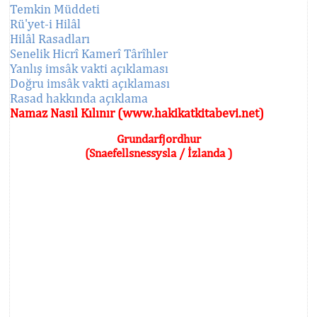
Temkin Müddeti
Rü'yet-i Hilâl
Hilâl Rasadları
Senelik Hicrî Kamerî Târîhler
Yanlış imsâk vakti açıklaması
Doğru imsâk vakti açıklaması
Rasad hakkında açıklama
Namaz Nasıl Kılınır (www.hakikatkitabevi.net)
Grundarfjordhur
(Snaefellsnessysla / İzlanda )