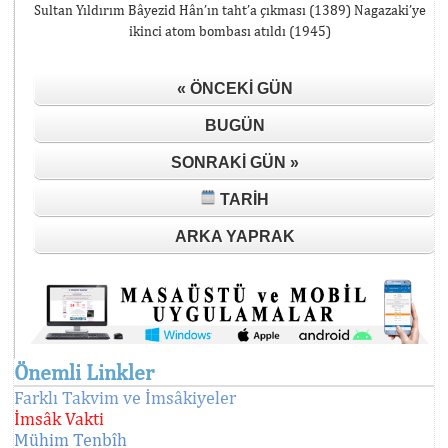
Sultan Yıldırım Bâyezid Hân’ın taht’a çıkması (1389) Nagazaki’ye
ikinci atom bombası atıldı (1945)
« ÖNCEKI GÜN
BUGÜN
SONRAKI GÜN »
TARIH
ARKA YAPRAK
Önemli Linkler
Farklı Takvim ve İmsâkiyeler
İmsâk Vakti
Mühim Tenbîh