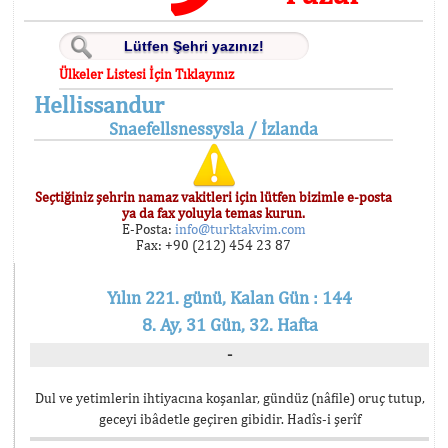
Ülkeler Listesi İçin Tıklayınız
Hellissandur
Snaefellsnessysla / İzlanda
Seçtiğiniz şehrin namaz vakitleri için lütfen bizimle e-posta
ya da fax yoluyla temas kurun.
E-Posta:
info@turktakvim.com
Fax: +90 (212) 454 23 87
Yılın 221. günü, Kalan Gün : 144
8. Ay, 31 Gün, 32. Hafta
-
Dul ve yetimlerin ihtiyacına koşanlar, gündüz (nâfile) oruç tutup,
geceyi ibâdetle geçiren gibidir. Hadîs-i şerîf