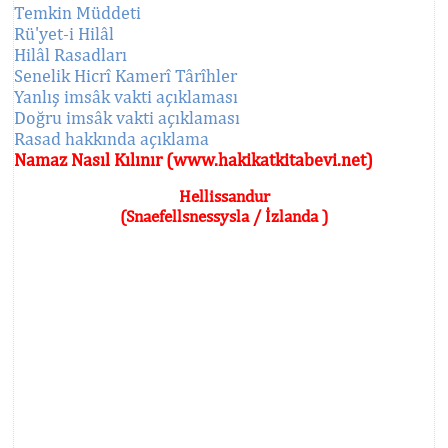
Temkin Müddeti
Rü'yet-i Hilâl
Hilâl Rasadları
Senelik Hicrî Kamerî Târîhler
Yanlış imsâk vakti açıklaması
Doğru imsâk vakti açıklaması
Rasad hakkında açıklama
Namaz Nasıl Kılınır (www.hakikatkitabevi.net)
Hellissandur
(Snaefellsnessysla / İzlanda )