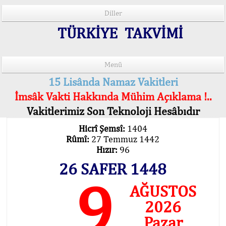
Diller
TÜRKİYE TAKVİMİ
Menü
15 Lisânda Namaz Vakitleri
İmsâk Vakti Hakkında Mühim Açıklama !..
Vakitlerimiz Son Teknoloji Hesâbıdır
Hicrî Şemsî:
1404
Rûmî:
27 Temmuz 1442
Hızır:
96
26 SAFER 1448
9
AĞUSTOS
2026
Pazar