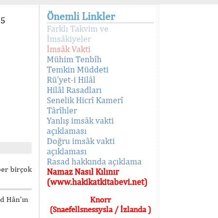
Önemli Linkler
95
Farklı Takvim ve
İmsâkiyeler
İmsâk Vakti
Mühim Tenbîh
Temkin Müddeti
Rü'yet-i Hilâl
Hilâl Rasadları
Senelik Hicrî Kamerî
Târîhler
Yanlış imsâk vakti
açıklaması
Doğru imsâk vakti
açıklaması
Rasad hakkında açıklama
ber birçok
Namaz Nasıl Kılınır
(www.hakikatkitabevi.net)
ed Hân’ın
Knorr
(Snaefellsnessysla / İzlanda )