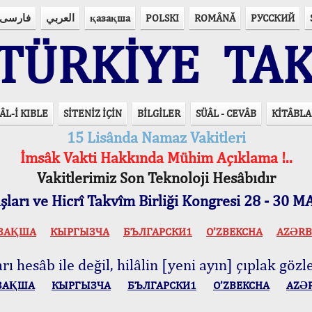
فارسی
العربي
қазақша
POLSKI
ROMÂNĂ
РУССКИЙ
ÜRKİYE TAK
ÂL-İ KIBLE
SİTENİZ İÇİN
BİLGİLER
SÜÂL - CEVÂB
KİTÂBLA
15 Lisânda Namaz Vakitleri
İmsâk Vakti Hakkında Mühim Açıklama !..
Vakitlerimiz Son Teknoloji Hesâbıdır
ları ve Hicrî Takvîm Birliği Kongresi 28 - 30
ЗАҚША
КЫPГЫЗЧA
БЪЛГАРСКИ1
O’ZBEKCHA
AZӘRB
ı hesâb ile değil, hilâlin [yeni ayın] çıplak gözle
ЗАҚША
КЫPГЫЗЧA
БЪЛГАРСКИ1
O’ZBEKCHA
AZӘ