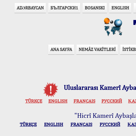
AZӘRBAYCAN
БЪЛГАРСКИ1
BOSANSKI
ENGLISH
T
ANA SAYFA
NEMÂZ VAKİTLERİ
İSTİKB
Uluslararası Kamerî Aybaş
TÜRKÇE
ENGLISH
FRANÇAIS
РУССКИЙ
ҚА
"Hicrî Kamerî Aybaşlar
TÜRKÇE
ENGLISH
FRANÇAIS
РУССКИЙ
ҚА