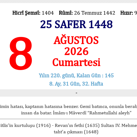
Hicrî Şemsî:
1404
Rûmî:
26 Temmuz 1442
Hızır:
25 SAFER 1448
8
AĞUSTOS
2026
Cumartesi
Yılın 220. günü, Kalan Gün : 145
8. Ay, 31 Gün, 32. Hafta
-
imin hatası, kaptanın hatasına benzer. Gemi batınca, onunla bera
insan da batar. İmâm-ı Mâverdî “Rahmetullahi aleyh”
itlis’in kurtuluşu (1916) - Revan’ın fethi (1635) Sultan IV. Mehm
taht’a çıkması (1648)