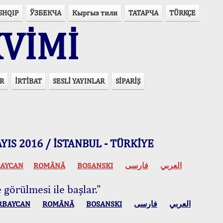
SHQIP
ЎЗБЕКЧА
Кыргыз тили
ТАТАРЧА
TÜRKÇE
VİMİ
R
İRTİBAT
SESLİ YAYINLAR
SİPARİŞ
 MAYIS 2016 / İSTANBUL - TÜRKİYE
AYCAN
ROMÂNĂ
BOSANSKI
فارسی
العربي
 görülmesi ile başlar."
RBAYCAN
ROMÂNĂ
BOSANSKI
فارسی
العربي