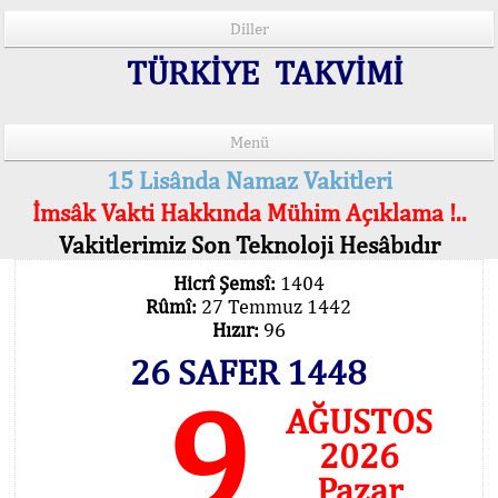
Diller
TÜRKİYE TAKVİMİ
Menü
15 Lisânda Namaz Vakitleri
İmsâk Vakti Hakkında Mühim Açıklama !..
Vakitlerimiz Son Teknoloji Hesâbıdır
Hicrî Şemsî:
1404
Rûmî:
27 Temmuz 1442
Hızır:
96
26 SAFER 1448
9
AĞUSTOS
2026
Pazar