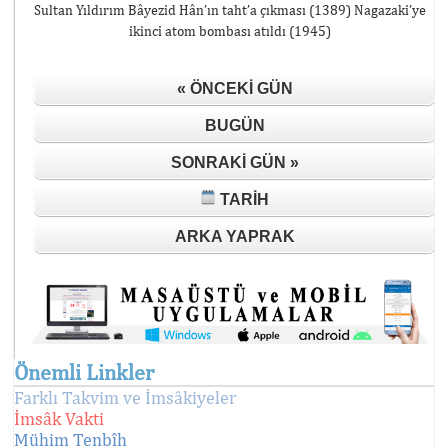
Sultan Yıldırım Bâyezid Hân’ın taht’a çıkması (1389) Nagazaki’ye
ikinci atom bombası atıldı (1945)
« ÖNCEKI GÜN
BUGÜN
SONRAKI GÜN »
TARIH
ARKA YAPRAK
Önemli Linkler
Farklı Takvim ve İmsâkiyeler
İmsâk Vakti
Mühim Tenbîh