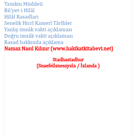
Temkin Müddeti
Rü'yet-i Hilâl
Hilâl Rasadları
Senelik Hicrî Kamerî Târîhler
Yanlış imsâk vakti açıklaması
Doğru imsâk vakti açıklaması
Rasad hakkında açıklama
Namaz Nasıl Kılınır (www.hakikatkitabevi.net)
Stadhastadhur
(Snaefellsnessysla / İzlanda )