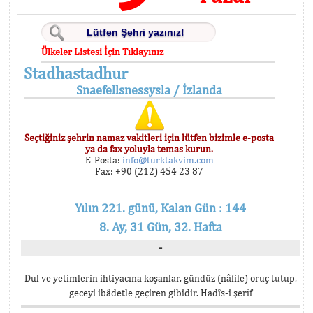
Ülkeler Listesi İçin Tıklayınız
Stadhastadhur
Snaefellsnessysla / İzlanda
Seçtiğiniz şehrin namaz vakitleri için lütfen bizimle e-posta
ya da fax yoluyla temas kurun.
E-Posta:
info@turktakvim.com
Fax: +90 (212) 454 23 87
Yılın 221. günü, Kalan Gün : 144
8. Ay, 31 Gün, 32. Hafta
-
Dul ve yetimlerin ihtiyacına koşanlar, gündüz (nâfile) oruç tutup,
geceyi ibâdetle geçiren gibidir. Hadîs-i şerîf