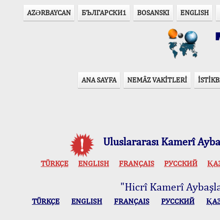
AZӘRBAYCAN
БЪЛГАРСКИ1
BOSANSKI
ENGLISH
T
ANA SAYFA
NEMÂZ VAKİTLERİ
İSTİKB
Uluslararası Kamerî Aybaş
TÜRKÇE
ENGLISH
FRANÇAIS
РУССКИЙ
ҚА
"Hicrî Kamerî Aybaşlar
TÜRKÇE
ENGLISH
FRANÇAIS
РУССКИЙ
ҚА