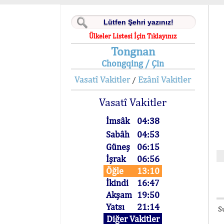
Ülkeler Listesi İçin Tıklayınız
Tongnan
Chongqing / Çin
Vasatî Vakitler
Ezânî Vakitler
/
Vasatî Vakitler
İmsâk
04:38
Sabâh
04:53
Güneş
06:15
İşrak
06:56
Öğle
13:10
İkindi
16:47
Akşam
19:50
Yatsı
21:14
S
Diğer Vakitler