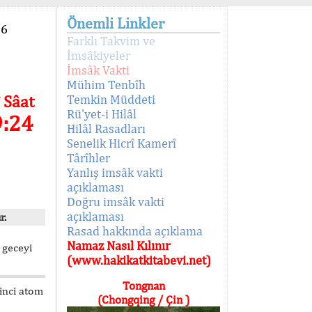
Önemli Linkler
96
Farklı Takvim ve
İmsâkiyeler
İmsâk Vakti
Mühim Tenbîh
 Sâat
Temkin Müddeti
Rü'yet-i Hilâl
9:24
Hilâl Rasadları
Senelik Hicrî Kamerî
Târîhler
Yanlış imsâk vakti
açıklaması
Doğru imsâk vakti
açıklaması
r.
Rasad hakkında açıklama
Namaz Nasıl Kılınır
 geceyi
(www.hakikatkitabevi.net)
Tongnan
kinci atom
(Chongqing / Çin )