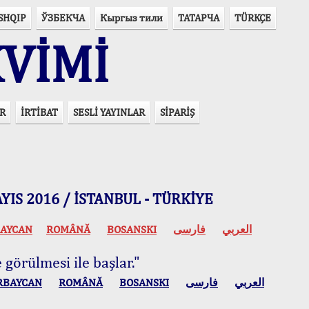
SHQIP
ЎЗБЕКЧА
Кыргыз тили
ТАТАРЧА
TÜRKÇE
VİMİ
R
İRTİBAT
SESLİ YAYINLAR
SİPARİŞ
 MAYIS 2016 / İSTANBUL - TÜRKİYE
AYCAN
ROMÂNĂ
BOSANSKI
فارسی
العربي
 görülmesi ile başlar."
RBAYCAN
ROMÂNĂ
BOSANSKI
فارسی
العربي