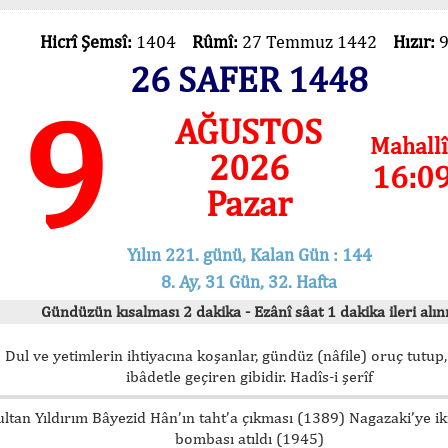
Hicrî Şemsî:
1404
Rûmî:
27 Temmuz 1442
Hızır:
26 SAFER 1448
9
AĞUSTOS
Mahallî
2026
16:0
Pazar
Yılın 221. günü, Kalan Gün : 144
8. Ay, 31 Gün, 32. Hafta
Gündüzün kısalması 2 dakika - Ezânî sâat 1 dakika ileri alını
Dul ve yetimlerin ihtiyacına koşanlar, gündüz (nâfile) oruç tutup,
ibâdetle geçiren gibidir. Hadîs-i şerîf
ultan Yıldırım Bâyezid Hân’ın taht’a çıkması (1389) Nagazaki’ye i
bombası atıldı (1945)