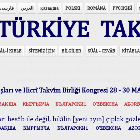
فارسی
العربي
қазақша
POLSKI
ROMÂNĂ
РУССКИЙ
ÜRKİYE TAK
ÂL-İ KIBLE
SİTENİZ İÇİN
BİLGİLER
SÜÂL - CEVÂB
KİTÂBLA
15 Lisânda Namaz Vakitleri
İmsâk Vakti Hakkında Mühim Açıklama !..
Vakitlerimiz Son Teknoloji Hesâbıdır
ları ve Hicrî Takvîm Birliği Kongresi 28 - 30
ЗАҚША
КЫPГЫЗЧA
БЪЛГАРСКИ1
O’ZBEKCHA
AZӘRB
ı hesâb ile değil, hilâlin [yeni ayın] çıplak gözle
ЗАҚША
КЫPГЫЗЧA
БЪЛГАРСКИ1
O’ZBEKCHA
AZӘ