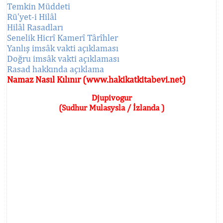
Temkin Müddeti
Rü'yet-i Hilâl
Hilâl Rasadları
Senelik Hicrî Kamerî Târîhler
Yanlış imsâk vakti açıklaması
Doğru imsâk vakti açıklaması
Rasad hakkında açıklama
Namaz Nasıl Kılınır (www.hakikatkitabevi.net)
Djupivogur
(Sudhur Mulasysla / İzlanda )