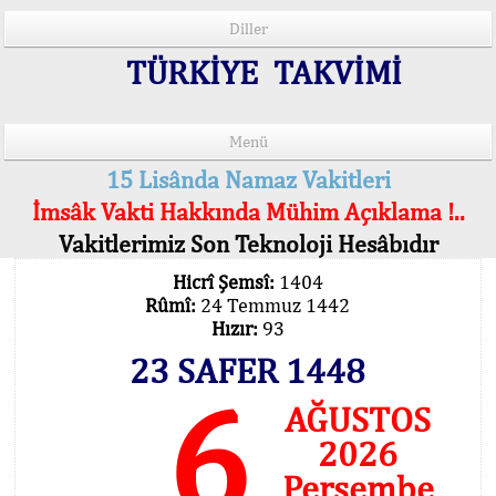
Diller
TÜRKİYE TAKVİMİ
Menü
15 Lisânda Namaz Vakitleri
İmsâk Vakti Hakkında Mühim Açıklama !..
Vakitlerimiz Son Teknoloji Hesâbıdır
Hicrî Şemsî:
1404
Rûmî:
24 Temmuz 1442
Hızır:
93
23 SAFER 1448
6
AĞUSTOS
2026
Perşembe