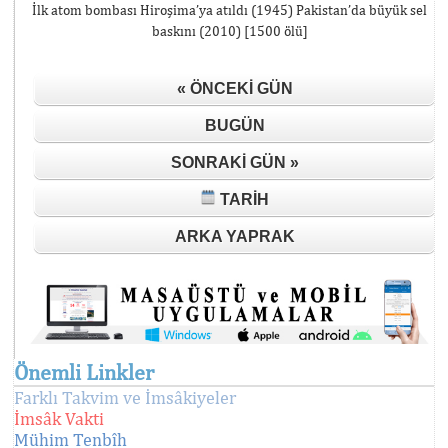
İlk atom bombası Hiroşima’ya atıldı (1945) Pakistan’da büyük sel
baskını (2010) [1500 ölü]
« ÖNCEKI GÜN
BUGÜN
SONRAKI GÜN »
TARIH
ARKA YAPRAK
Önemli Linkler
Farklı Takvim ve İmsâkiyeler
İmsâk Vakti
Mühim Tenbîh