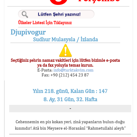
Ülkeler Listesi İçin Tıklayınız
Djupivogur
Sudhur Mulasysla / İzlanda
Seçtiğiniz şehrin namaz vakitleri için lütfen bizimle e-posta
ya da fax yoluyla temas kurun.
E-Posta:
info@turktakvim.com
Fax: +90 (212) 454 23 87
Yılın 218. günü, Kalan Gün : 147
8. Ay, 31 Gün, 32. Hafta
-
Cehennemin en pis kokan yeri, zinâ yapanların bulun-duğu
kısımdır! Atâ bin Meysere el-Horasânî “Rahmetullahi aleyh”