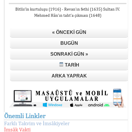
Bitlis’in kurtuluşu (1916) - Revan’ın fethi (1635) Sultan IV.
Mehmed Hân’ın taht’a çıkması (1648)
« ÖNCEKI GÜN
BUGÜN
SONRAKI GÜN »
TARIH
ARKA YAPRAK
Önemli Linkler
Farklı Takvim ve İmsâkiyeler
İmsâk Vakti