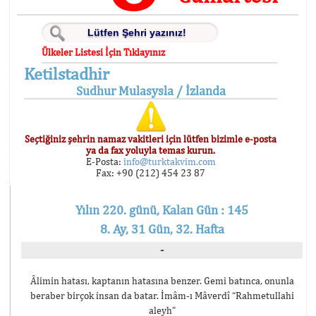
Ülkeler Listesi İçin Tıklayınız
Ketilstadhir
Sudhur Mulasysla / İzlanda
Seçtiğiniz şehrin namaz vakitleri için lütfen bizimle e-posta
ya da fax yoluyla temas kurun.
E-Posta:
info@turktakvim.com
Fax: +90 (212) 454 23 87
Yılın 220. günü, Kalan Gün : 145
8. Ay, 31 Gün, 32. Hafta
-
Âlimin hatası, kaptanın hatasına benzer. Gemi batınca, onunla
beraber birçok insan da batar. İmâm-ı Mâverdî “Rahmetullahi
aleyh”