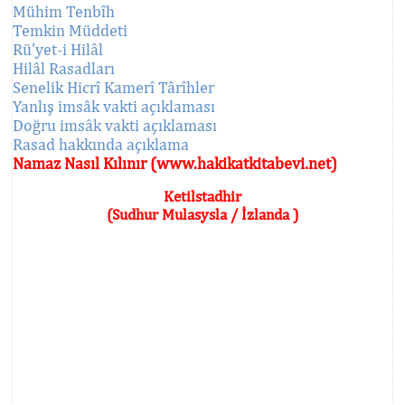
Mühim Tenbîh
Temkin Müddeti
Rü'yet-i Hilâl
Hilâl Rasadları
Senelik Hicrî Kamerî Târîhler
Yanlış imsâk vakti açıklaması
Doğru imsâk vakti açıklaması
Rasad hakkında açıklama
Namaz Nasıl Kılınır (www.hakikatkitabevi.net)
Ketilstadhir
(Sudhur Mulasysla / İzlanda )