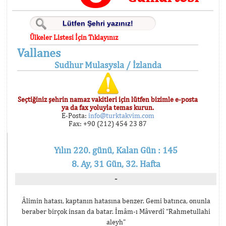
Ülkeler Listesi İçin Tıklayınız
Vallanes
Sudhur Mulasysla / İzlanda
Seçtiğiniz şehrin namaz vakitleri için lütfen bizimle e-posta
ya da fax yoluyla temas kurun.
E-Posta:
info@turktakvim.com
Fax: +90 (212) 454 23 87
Yılın 220. günü, Kalan Gün : 145
8. Ay, 31 Gün, 32. Hafta
-
Âlimin hatası, kaptanın hatasına benzer. Gemi batınca, onunla
beraber birçok insan da batar. İmâm-ı Mâverdî “Rahmetullahi
aleyh”