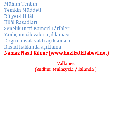
Mühim Tenbîh
Temkin Müddeti
Rü'yet-i Hilâl
Hilâl Rasadları
Senelik Hicrî Kamerî Târîhler
Yanlış imsâk vakti açıklaması
Doğru imsâk vakti açıklaması
Rasad hakkında açıklama
Namaz Nasıl Kılınır (www.hakikatkitabevi.net)
Vallanes
(Sudhur Mulasysla / İzlanda )