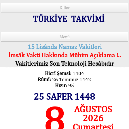
Diller
TÜRKİYE TAKVİMİ
Menü
15 Lisânda Namaz Vakitleri
İmsâk Vakti Hakkında Mühim Açıklama !..
Vakitlerimiz Son Teknoloji Hesâbıdır
Hicrî Şemsî:
1404
Rûmî:
26 Temmuz 1442
Hızır:
95
25 SAFER 1448
8
AĞUSTOS
2026
Cumartesi