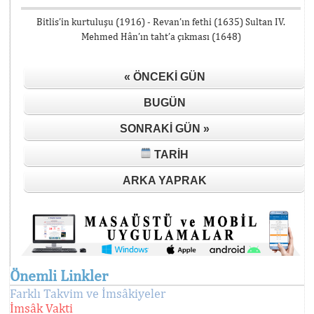
Bitlis’in kurtuluşu (1916) - Revan’ın fethi (1635) Sultan IV.
Mehmed Hân’ın taht’a çıkması (1648)
« ÖNCEKI GÜN
BUGÜN
SONRAKI GÜN »
TARIH
ARKA YAPRAK
Önemli Linkler
Farklı Takvim ve İmsâkiyeler
İmsâk Vakti