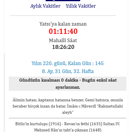
Aylık Vakitler
Yıllık Vakitler
Yatsı'ya kalan zaman
01:11:40
Mahallî Sâat
18:26:20
Yılın 220. günü, Kalan Gün : 145
8. Ay, 31 Gün, 32. Hafta
Gündüzün kısalması 0 dakika - Bugün ezânî sâat
ayarlanmaz.
Âlimin hatası, kaptanın hatasına benzer. Gemi batınca, onunla
beraber birçok insan da batar. İmâm-ı Mâverdî “Rahmetullahi
aleyh”
Bitlis’in kurtuluşu (1916) - Revan’ın fethi (1635) Sultan IV.
Mehmed Hân’ın taht’a çıkması (1648)