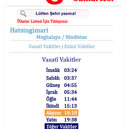
Ülkeler Listesi İçin Tıklayınız
Hatsingimari
Meghalaya / Hindistan
Vasatî Vakitler
Ezânî Vakitler
/
Vasatî Vakitler
İmsâk
03:24
Sabâh
03:37
Güneş
04:55
İşrak
05:34
Öğle
11:44
İkindi
15:13
Akşam
18:18
Yatsı
19:38
Diğer Vakitler