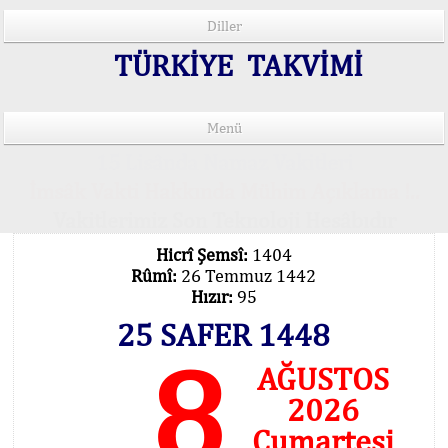
Diller
TÜRKİYE TAKVİMİ
Menü
15 Lisânda Namaz Vakitleri
İmsâk Vakti Hakkında Mühim Açıklama !..
Vakitlerimiz Son Teknoloji Hesâbıdır
Hicrî Şemsî:
1404
Rûmî:
26 Temmuz 1442
Hızır:
95
25 SAFER 1448
8
AĞUSTOS
2026
Cumartesi