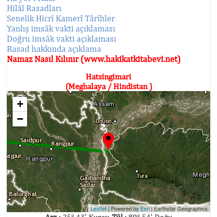
Hilâl Rasadları
Senelik Hicrî Kamerî Târîhler
Yanlış imsâk vakti açıklaması
Doğru imsâk vakti açıklaması
Rasad hakkında açıklama
Namaz Nasıl Kılınır (www.hakikatkitabevi.net)
Hatsingimari
(Meghalaya / Hindistan )
+
−
Leaflet
| Powered by
Esri
|
Earthstar Geographics
Arz :
25° 43' Kuzey,
Tûl :
89° 54' Doğu