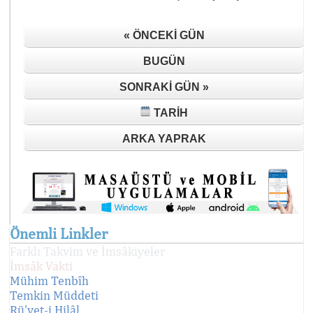
« ÖNCEKI GÜN
BUGÜN
SONRAKI GÜN »
TARIH
ARKA YAPRAK
Önemli Linkler
Farklı Takvim ve İmsâkiyeler
İmsâk Vakti
Mühim Tenbîh
Temkin Müddeti
Rü'yet-i Hilâl