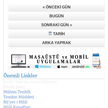
« ÖNCEKI GÜN
BUGÜN
SONRAKI GÜN »
TARIH
ARKA YAPRAK
Önemli Linkler
Farklı Takvim ve İmsâkiyeler
İmsâk Vakti
Mühim Tenbîh
Temkin Müddeti
Rü'yet-i Hilâl
Hilâl Rasadları