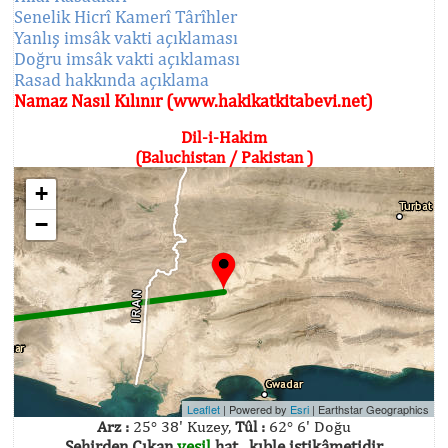
Senelik Hicrî Kamerî Târîhler
Yanlış imsâk vakti açıklaması
Doğru imsâk vakti açıklaması
Rasad hakkında açıklama
Namaz Nasıl Kılınır (www.hakikatkitabevi.net)
Dil-i-Hakim
(Baluchistan / Pakistan )
+
−
Leaflet
| Powered by
Esri
|
Earthstar Geographics
Arz :
25° 38' Kuzey,
Tûl :
62° 6' Doğu
Şehirden Çıkan
yeşil
hat , kıble istikâmetidir.