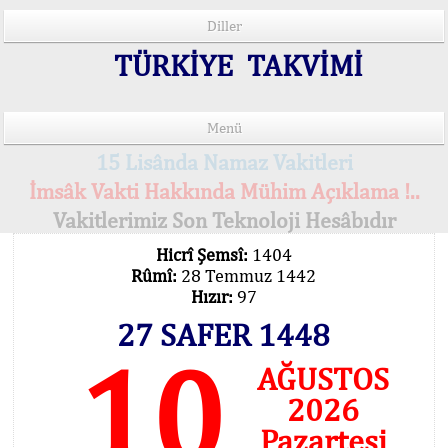
Diller
TÜRKİYE TAKVİMİ
Menü
15 Lisânda Namaz Vakitleri
İmsâk Vakti Hakkında Mühim Açıklama !..
Vakitlerimiz Son Teknoloji Hesâbıdır
Hicrî Şemsî:
1404
Rûmî:
28 Temmuz 1442
Hızır:
97
27 SAFER 1448
10
AĞUSTOS
2026
Pazartesi