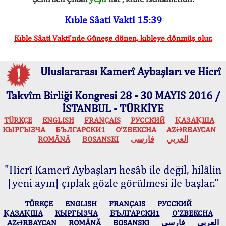
Kıble Sâati Vakti 15:39
Kıble Sâati Vakti'nde Güneşe dönen, kıbleye dönmüş olur.
Uluslararası Kamerî Aybaşları ve Hicrî
Takvîm Birliği Kongresi 28 - 30 MAYIS 2016 /
İSTANBUL - TÜRKİYE
TÜRKÇE
ENGLISH
FRANÇAIS
РУССКИЙ
ҚАЗАҚША
КЫPГЫЗЧA
БЪЛГАРСКИ1
O’ZBEKCHA
AZӘRBAYCAN
ROMÂNĂ
BOSANSKI
فارسی
العربي
"Hicrî Kamerî Aybaşları hesâb ile değil, hilâlin
[yeni ayın] çıplak gözle görülmesi ile başlar."
TÜRKÇE
ENGLISH
FRANÇAIS
РУССКИЙ
ҚАЗАҚША
КЫPГЫЗЧA
БЪЛГАРСКИ1
O’ZBEKCHA
AZӘRBAYCAN
ROMÂNĂ
BOSANSKI
فارسی
العربي