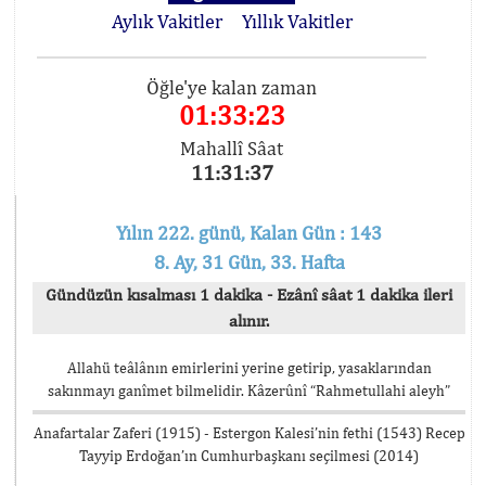
Aylık Vakitler
Yıllık Vakitler
Öğle'ye kalan zaman
01:33:22
Mahallî Sâat
11:31:38
Yılın 222. günü, Kalan Gün : 143
8. Ay, 31 Gün, 33. Hafta
Gündüzün kısalması 1 dakika - Ezânî sâat 1 dakika ileri
alınır.
Allahü teâlânın emirlerini yerine getirip, yasaklarından
sakınmayı ganîmet bilmelidir. Kâzerûnî “Rahmetullahi aleyh”
Anafartalar Zaferi (1915) - Estergon Kalesi’nin fethi (1543) Recep
Tayyip Erdoğan’ın Cumhurbaşkanı seçilmesi (2014)