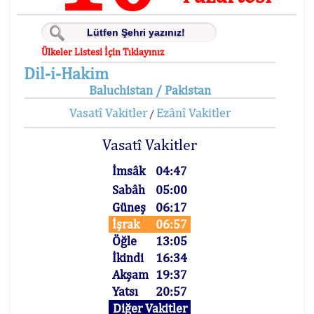
Ülkeler Listesi İçin Tıklayınız
Dil-i-Hakim
Baluchistan / Pakistan
Vasatî Vakitler
Ezânî Vakitler
/
Vasatî Vakitler
İmsâk
04:47
Sabâh
05:00
Güneş
06:17
İşrak
06:57
Öğle
13:05
İkindi
16:34
Akşam
19:37
Yatsı
20:57
Diğer Vakitler