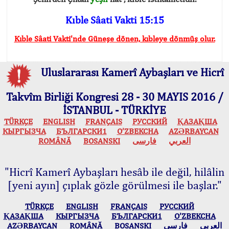
Kıble Sâati Vakti 15:15
Kıble Sâati Vakti'nde Güneşe dönen, kıbleye dönmüş olur.
Uluslararası Kamerî Aybaşları ve Hicrî
Takvîm Birliği Kongresi 28 - 30 MAYIS 2016 /
İSTANBUL - TÜRKİYE
TÜRKÇE
ENGLISH
FRANÇAIS
РУССКИЙ
ҚАЗАҚША
КЫPГЫЗЧA
БЪЛГАРСКИ1
O’ZBEKCHA
AZӘRBAYCAN
ROMÂNĂ
BOSANSKI
فارسی
العربي
"Hicrî Kamerî Aybaşları hesâb ile değil, hilâlin
[yeni ayın] çıplak gözle görülmesi ile başlar."
TÜRKÇE
ENGLISH
FRANÇAIS
РУССКИЙ
ҚАЗАҚША
КЫPГЫЗЧA
БЪЛГАРСКИ1
O’ZBEKCHA
AZӘRBAYCAN
ROMÂNĂ
BOSANSKI
فارسی
العربي