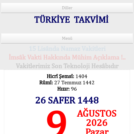
Diller
TÜRKİYE TAKVİMİ
Menü
15 Lisânda Namaz Vakitleri
İmsâk Vakti Hakkında Mühim Açıklama !..
Vakitlerimiz Son Teknoloji Hesâbıdır
Hicrî Şemsî:
1404
Rûmî:
27 Temmuz 1442
Hızır:
96
26 SAFER 1448
9
AĞUSTOS
2026
Pazar