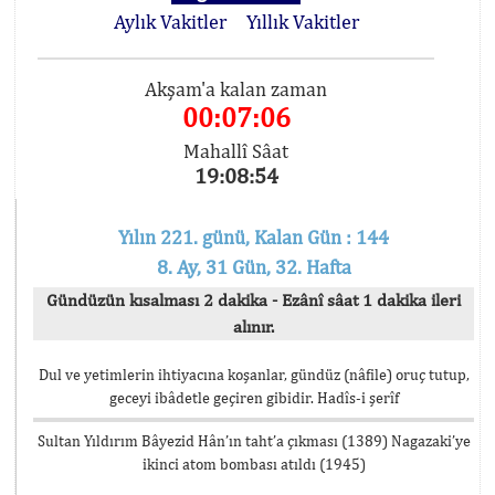
Aylık Vakitler
Yıllık Vakitler
Akşam'a kalan zaman
00:07:06
Mahallî Sâat
19:08:54
Yılın 221. günü, Kalan Gün : 144
8. Ay, 31 Gün, 32. Hafta
Gündüzün kısalması 2 dakika - Ezânî sâat 1 dakika ileri
alınır.
Dul ve yetimlerin ihtiyacına koşanlar, gündüz (nâfile) oruç tutup,
geceyi ibâdetle geçiren gibidir. Hadîs-i şerîf
Sultan Yıldırım Bâyezid Hân’ın taht’a çıkması (1389) Nagazaki’ye
ikinci atom bombası atıldı (1945)