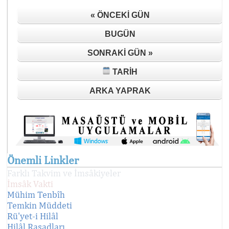
« ÖNCEKI GÜN
BUGÜN
SONRAKI GÜN »
TARIH
ARKA YAPRAK
Önemli Linkler
Farklı Takvim ve İmsâkiyeler
İmsâk Vakti
Mühim Tenbîh
Temkin Müddeti
Rü'yet-i Hilâl
Hilâl Rasadları