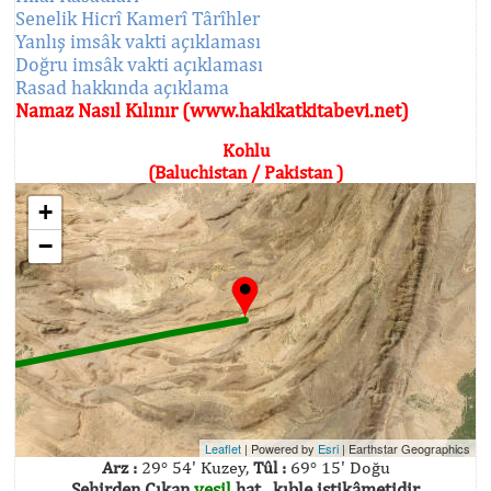
Senelik Hicrî Kamerî Târîhler
Yanlış imsâk vakti açıklaması
Doğru imsâk vakti açıklaması
Rasad hakkında açıklama
Namaz Nasıl Kılınır (www.hakikatkitabevi.net)
Kohlu
(Baluchistan / Pakistan )
+
−
Leaflet
| Powered by
Esri
|
Earthstar Geographics
Arz :
29° 54' Kuzey,
Tûl :
69° 15' Doğu
Şehirden Çıkan
yeşil
hat , kıble istikâmetidir.