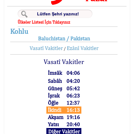
Ülkeler Listesi İçin Tıklayınız
Kohlu
Baluchistan / Pakistan
Vasatî Vakitler
Ezânî Vakitler
/
Vasatî Vakitler
İmsâk
04:06
Sabâh
04:20
Güneş
05:42
İşrak
06:23
Öğle
12:37
İkindi
16:13
Akşam
19:16
Yatsı
20:40
Diğer Vakitler