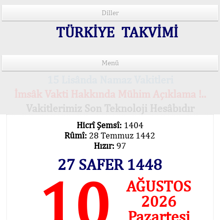
Diller
TÜRKİYE TAKVİMİ
Menü
15 Lisânda Namaz Vakitleri
İmsâk Vakti Hakkında Mühim Açıklama !..
Vakitlerimiz Son Teknoloji Hesâbıdır
Hicrî Şemsî:
1404
Rûmî:
28 Temmuz 1442
Hızır:
97
27 SAFER 1448
10
AĞUSTOS
2026
Pazartesi