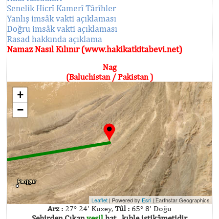
Senelik Hicrî Kamerî Târîhler
Yanlış imsâk vakti açıklaması
Doğru imsâk vakti açıklaması
Rasad hakkında açıklama
Namaz Nasıl Kılınır (www.hakikatkitabevi.net)
Nag
(Baluchistan / Pakistan )
+
−
Leaflet
| Powered by
Esri
|
Earthstar Geographics
Arz :
27° 24' Kuzey,
Tûl :
65° 8' Doğu
Şehirden Çıkan
yeşil
hat , kıble istikâmetidir.