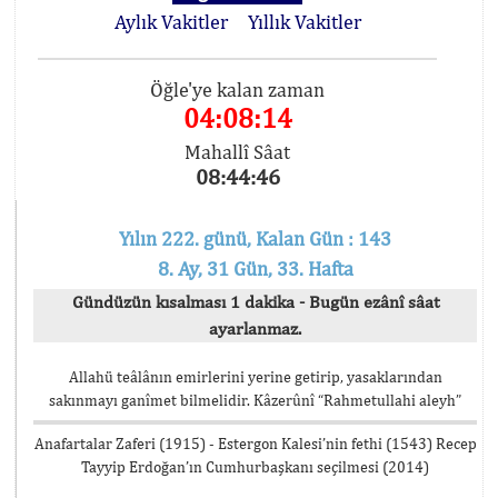
Aylık Vakitler
Yıllık Vakitler
Öğle'ye kalan zaman
04:08:14
Mahallî Sâat
08:44:46
Yılın 222. günü, Kalan Gün : 143
8. Ay, 31 Gün, 33. Hafta
Gündüzün kısalması 1 dakika - Bugün ezânî sâat
ayarlanmaz.
Allahü teâlânın emirlerini yerine getirip, yasaklarından
sakınmayı ganîmet bilmelidir. Kâzerûnî “Rahmetullahi aleyh”
Anafartalar Zaferi (1915) - Estergon Kalesi’nin fethi (1543) Recep
Tayyip Erdoğan’ın Cumhurbaşkanı seçilmesi (2014)