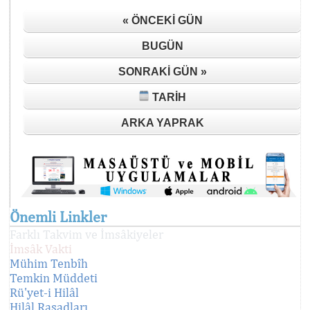
« ÖNCEKI GÜN
BUGÜN
SONRAKI GÜN »
TARIH
ARKA YAPRAK
Önemli Linkler
Farklı Takvim ve İmsâkiyeler
İmsâk Vakti
Mühim Tenbîh
Temkin Müddeti
Rü'yet-i Hilâl
Hilâl Rasadları