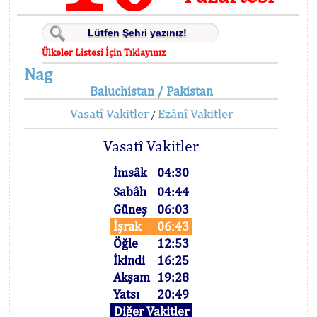
Ülkeler Listesi İçin Tıklayınız
Nag
Baluchistan / Pakistan
Vasatî Vakitler
Ezânî Vakitler
/
Vasatî Vakitler
İmsâk
04:30
Sabâh
04:44
Güneş
06:03
İşrak
06:43
Öğle
12:53
İkindi
16:25
Akşam
19:28
Yatsı
20:49
Diğer Vakitler