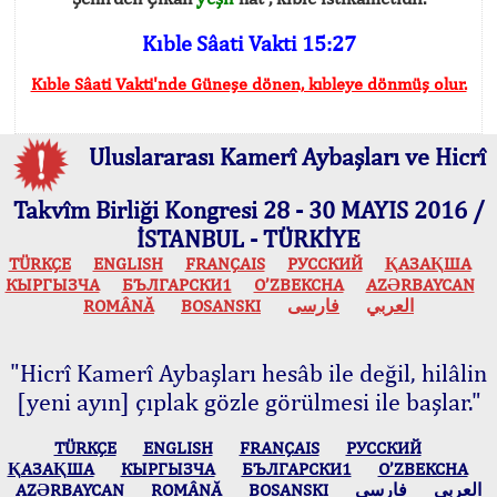
Kıble Sâati Vakti 15:27
Kıble Sâati Vakti'nde Güneşe dönen, kıbleye dönmüş olur.
Uluslararası Kamerî Aybaşları ve Hicrî
Takvîm Birliği Kongresi 28 - 30 MAYIS 2016 /
İSTANBUL - TÜRKİYE
TÜRKÇE
ENGLISH
FRANÇAIS
РУССКИЙ
ҚАЗАҚША
КЫPГЫЗЧA
БЪЛГАРСКИ1
O’ZBEKCHA
AZӘRBAYCAN
ROMÂNĂ
BOSANSKI
فارسی
العربي
"Hicrî Kamerî Aybaşları hesâb ile değil, hilâlin
[yeni ayın] çıplak gözle görülmesi ile başlar."
TÜRKÇE
ENGLISH
FRANÇAIS
РУССКИЙ
ҚАЗАҚША
КЫPГЫЗЧA
БЪЛГАРСКИ1
O’ZBEKCHA
AZӘRBAYCAN
ROMÂNĂ
BOSANSKI
فارسی
العربي