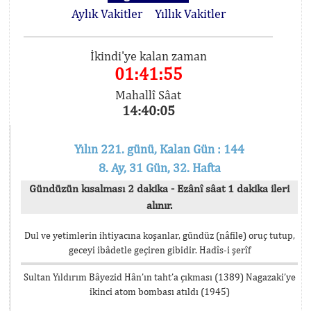
Aylık Vakitler
Yıllık Vakitler
İkindi'ye kalan zaman
01:41:55
Mahallî Sâat
14:40:05
Yılın 221. günü, Kalan Gün : 144
8. Ay, 31 Gün, 32. Hafta
Gündüzün kısalması 2 dakika - Ezânî sâat 1 dakika ileri
alınır.
Dul ve yetimlerin ihtiyacına koşanlar, gündüz (nâfile) oruç tutup,
geceyi ibâdetle geçiren gibidir. Hadîs-i şerîf
Sultan Yıldırım Bâyezid Hân’ın taht’a çıkması (1389) Nagazaki’ye
ikinci atom bombası atıldı (1945)