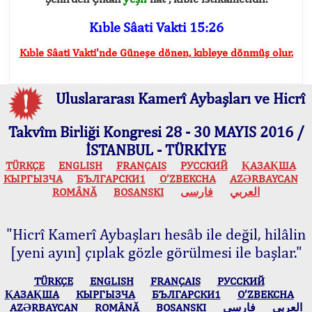
Kıble Sâati Vakti 15:26
Kıble Sâati Vakti'nde Güneşe dönen, kıbleye dönmüş olur.
Uluslararası Kamerî Aybaşları ve Hicrî
Takvîm Birliği Kongresi 28 - 30 MAYIS 2016 /
İSTANBUL - TÜRKİYE
TÜRKÇE
ENGLISH
FRANÇAIS
РУССКИЙ
ҚАЗАҚША
КЫPГЫЗЧA
БЪЛГАРСКИ1
O’ZBEKCHA
AZӘRBAYCAN
ROMÂNĂ
BOSANSKI
فارسی
العربي
"Hicrî Kamerî Aybaşları hesâb ile değil, hilâlin
[yeni ayın] çıplak gözle görülmesi ile başlar."
TÜRKÇE
ENGLISH
FRANÇAIS
РУССКИЙ
ҚАЗАҚША
КЫPГЫЗЧA
БЪЛГАРСКИ1
O’ZBEKCHA
AZӘRBAYCAN
ROMÂNĂ
BOSANSKI
فارسی
العربي