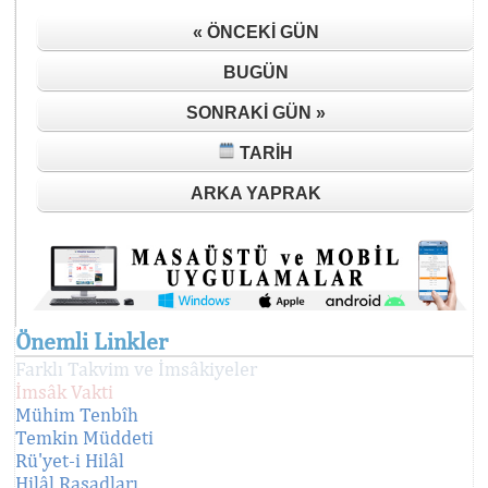
« ÖNCEKI GÜN
BUGÜN
SONRAKI GÜN »
TARIH
ARKA YAPRAK
Önemli Linkler
Farklı Takvim ve İmsâkiyeler
İmsâk Vakti
Mühim Tenbîh
Temkin Müddeti
Rü'yet-i Hilâl
Hilâl Rasadları