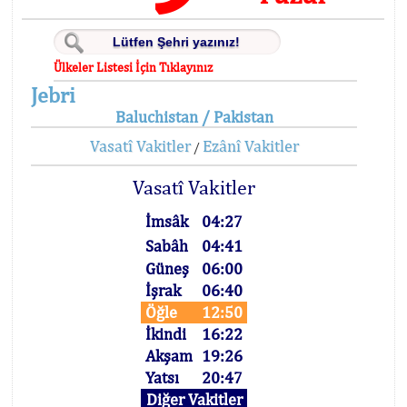
Ülkeler Listesi İçin Tıklayınız
Jebri
Baluchistan / Pakistan
Vasatî Vakitler
Ezânî Vakitler
/
Vasatî Vakitler
İmsâk
04:27
Sabâh
04:41
Güneş
06:00
İşrak
06:40
Öğle
12:50
İkindi
16:22
Akşam
19:26
Yatsı
20:47
Diğer Vakitler