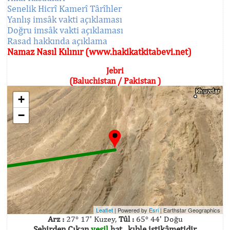
Senelik Hicrî Kamerî Târîhler
Yanlış imsâk vakti açıklaması
Doğru imsâk vakti açıklaması
Rasad hakkında açıklama
Namaz Nasıl Kılınır (www.hakikatkitabevi.net)
Jebri
(Baluchistan / Pakistan )
+
−
Leaflet
| Powered by
Esri
|
Earthstar Geographics
Arz :
27° 17' Kuzey,
Tûl :
65° 44' Doğu
Şehirden Çıkan
yeşil
hat , kıble istikâmetidir.