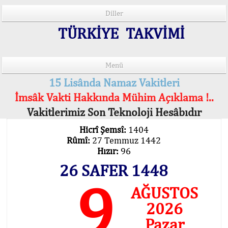
Diller
TÜRKİYE TAKVİMİ
Menü
15 Lisânda Namaz Vakitleri
İmsâk Vakti Hakkında Mühim Açıklama !..
Vakitlerimiz Son Teknoloji Hesâbıdır
Hicrî Şemsî:
1404
Rûmî:
27 Temmuz 1442
Hızır:
96
26 SAFER 1448
9
AĞUSTOS
2026
Pazar