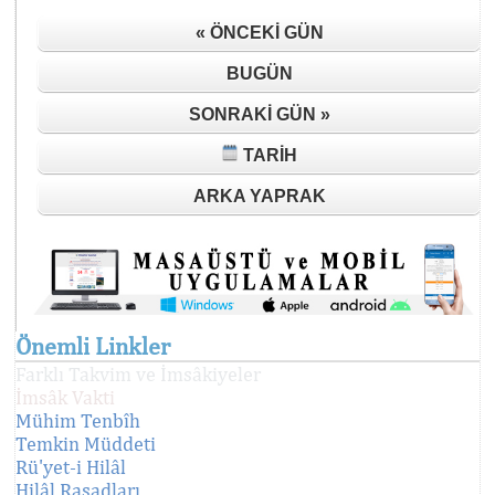
« ÖNCEKI GÜN
BUGÜN
SONRAKI GÜN »
TARIH
ARKA YAPRAK
Önemli Linkler
Farklı Takvim ve İmsâkiyeler
İmsâk Vakti
Mühim Tenbîh
Temkin Müddeti
Rü'yet-i Hilâl
Hilâl Rasadları