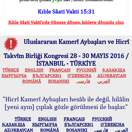
Kıble Sâati Vakti 15:31
Kıble Sâati Vakti'nde Güneşe dönen, kıbleye dönmüş olur.
Uluslararası Kamerî Aybaşları ve Hicrî
Takvîm Birliği Kongresi 28 - 30 MAYIS 2016 /
İSTANBUL - TÜRKİYE
TÜRKÇE
ENGLISH
FRANÇAIS
РУССКИЙ
ҚАЗАҚША
КЫPГЫЗЧA
БЪЛГАРСКИ1
O’ZBEKCHA
AZӘRBAYCAN
ROMÂNĂ
BOSANSKI
فارسی
العربي
"Hicrî Kamerî Aybaşları hesâb ile değil, hilâlin
[yeni ayın] çıplak gözle görülmesi ile başlar."
TÜRKÇE
ENGLISH
FRANÇAIS
РУССКИЙ
ҚАЗАҚША
КЫPГЫЗЧA
БЪЛГАРСКИ1
O’ZBEKCHA
AZӘRBAYCAN
ROMÂNĂ
BOSANSKI
فارسی
العربي