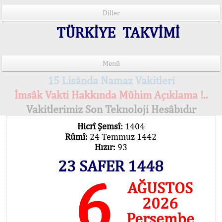
Diller
TÜRKİYE TAKVİMİ
Menü
15 Lisânda Namaz Vakitleri
İmsâk Vakti Hakkında Mühim Açıklama !..
Vakitlerimiz Son Teknoloji Hesâbıdır
Hicrî Şemsî:
1404
Rûmî:
24 Temmuz 1442
Hızır:
93
23 SAFER 1448
6
AĞUSTOS
2026
Perşembe