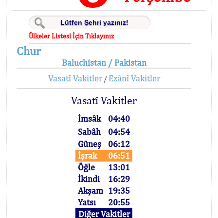
Ülkeler Listesi İçin Tıklayınız
Chur
Baluchistan / Pakistan
Vasatî Vakitler
Ezânî Vakitler
/
Vasatî Vakitler
İmsâk
04:40
Sabâh
04:54
Güneş
06:12
İşrak
06:51
Öğle
13:01
İkindi
16:29
Akşam
19:35
Yatsı
20:55
Diğer Vakitler