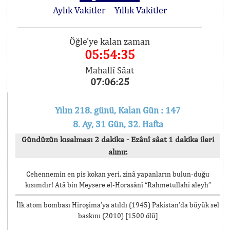
Aylık Vakitler
Yıllık Vakitler
Öğle'ye kalan zaman
05:54:35
Mahallî Sâat
07:06:25
Yılın 218. günü, Kalan Gün : 147
8. Ay, 31 Gün, 32. Hafta
Gündüzün kısalması 2 dakika - Ezânî sâat 1 dakika ileri
alınır.
Cehennemin en pis kokan yeri, zinâ yapanların bulun-duğu
kısımdır! Atâ bin Meysere el-Horasânî “Rahmetullahi aleyh”
İlk atom bombası Hiroşima’ya atıldı (1945) Pakistan’da büyük sel
baskını (2010) [1500 ölü]