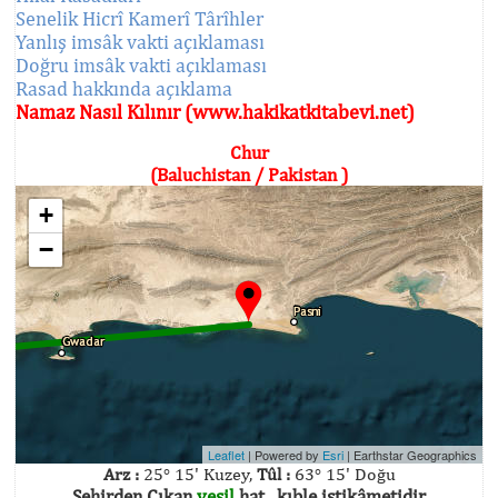
Senelik Hicrî Kamerî Târîhler
Yanlış imsâk vakti açıklaması
Doğru imsâk vakti açıklaması
Rasad hakkında açıklama
Namaz Nasıl Kılınır (www.hakikatkitabevi.net)
Chur
(Baluchistan / Pakistan )
+
−
Leaflet
| Powered by
Esri
|
Earthstar Geographics
Arz :
25° 15' Kuzey,
Tûl :
63° 15' Doğu
Şehirden Çıkan
yeşil
hat , kıble istikâmetidir.