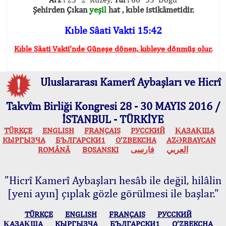
Şehirden Çıkan
yeşil
hat , kıble istikâmetidir.
Kıble Sâati Vakti 15:42
Kıble Sâati Vakti'nde Güneşe dönen, kıbleye dönmüş olur.
Uluslararası Kamerî Aybaşları ve Hicrî
Takvîm Birliği Kongresi 28 - 30 MAYIS 2016 /
İSTANBUL - TÜRKİYE
TÜRKÇE
ENGLISH
FRANÇAIS
РУССКИЙ
ҚАЗАҚША
КЫPГЫЗЧA
БЪЛГАРСКИ1
O’ZBEKCHA
AZӘRBAYCAN
ROMÂNĂ
BOSANSKI
فارسی
العربي
"Hicrî Kamerî Aybaşları hesâb ile değil, hilâlin
[yeni ayın] çıplak gözle görülmesi ile başlar."
TÜRKÇE
ENGLISH
FRANÇAIS
РУССКИЙ
ҚАЗАҚША
КЫPГЫЗЧA
БЪЛГАРСКИ1
O’ZBEKCHA