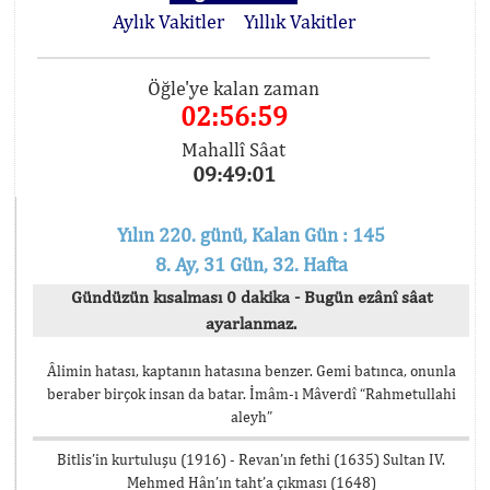
Aylık Vakitler
Yıllık Vakitler
Öğle'ye kalan zaman
02:56:59
Mahallî Sâat
09:49:01
Yılın 220. günü, Kalan Gün : 145
8. Ay, 31 Gün, 32. Hafta
Gündüzün kısalması 0 dakika - Bugün ezânî sâat
ayarlanmaz.
Âlimin hatası, kaptanın hatasına benzer. Gemi batınca, onunla
beraber birçok insan da batar. İmâm-ı Mâverdî “Rahmetullahi
aleyh”
Bitlis’in kurtuluşu (1916) - Revan’ın fethi (1635) Sultan IV.
Mehmed Hân’ın taht’a çıkması (1648)