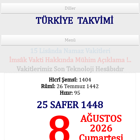
Diller
TÜRKİYE TAKVİMİ
Menü
15 Lisânda Namaz Vakitleri
İmsâk Vakti Hakkında Mühim Açıklama !..
Vakitlerimiz Son Teknoloji Hesâbıdır
Hicrî Şemsî:
1404
Rûmî:
26 Temmuz 1442
Hızır:
95
25 SAFER 1448
8
AĞUSTOS
2026
Cumartesi