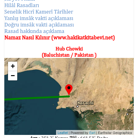
Hilâl Rasadları
Senelik Hicrî Kamerî Târîhler
Yanlış imsâk vakti açıklaması
Doğru imsâk vakti açıklaması
Rasad hakkında açıklama
Namaz Nasıl Kılınır (www.hakikatkitabevi.net)
Hub Chowki
(Baluchistan / Pakistan )
+
−
Leaflet
| Powered by
Esri
|
Earthstar Geographics
Arz :
25° 2' Kuzey,
Tûl :
66° 53' Doğu