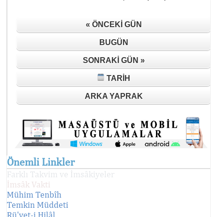
« ÖNCEKI GÜN
BUGÜN
SONRAKI GÜN »
TARIH
ARKA YAPRAK
Önemli Linkler
Farklı Takvim ve İmsâkiyeler
İmsâk Vakti
Mühim Tenbîh
Temkin Müddeti
Rü'yet-i Hilâl