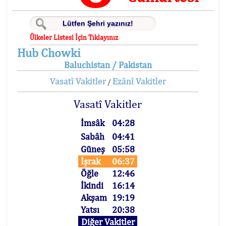
Ülkeler Listesi İçin Tıklayınız
Hub Chowki
Baluchistan / Pakistan
Vasatî Vakitler
Ezânî Vakitler
/
Vasatî Vakitler
İmsâk
04:28
Sabâh
04:41
Güneş
05:58
İşrak
06:37
Öğle
12:46
İkindi
16:14
Akşam
19:19
Yatsı
20:38
Diğer Vakitler