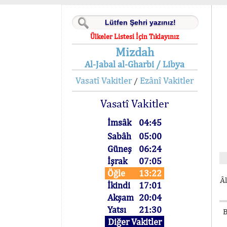
Ülkeler Listesi İçin Tıklayınız
Mizdah
Al-Jabal al-Gharbi / Libya
Vasatî Vakitler
Ezânî Vakitler
/
Vasatî Vakitler
İmsâk
04:45
Sabâh
05:00
Güneş
06:24
İşrak
07:05
Öğle
13:22
Âl
İkindi
17:01
Akşam
20:04
Yatsı
21:30
B
Diğer Vakitler