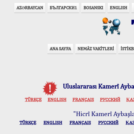
AZӘRBAYCAN
БЪЛГАРСКИ1
BOSANSKI
ENGLISH
T
ANA SAYFA
NEMÂZ VAKİTLERİ
İSTİKB
Uluslararası Kamerî Aybaş
TÜRKÇE
ENGLISH
FRANÇAIS
РУССКИЙ
ҚА
"Hicrî Kamerî Aybaşlar
TÜRKÇE
ENGLISH
FRANÇAIS
РУССКИЙ
ҚА