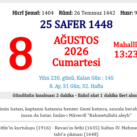
Hicrî Şemsî:
1404
Rûmî:
26 Temmuz 1442
Hızır:
25 SAFER 1448
8
AĞUSTOS
Mahallî
2026
13:2
Cumartesi
Yılın 220. günü, Kalan Gün : 145
8. Ay, 31 Gün, 32. Hafta
Gündüzün kısalması 2 dakika - Ezânî sâat 1 dakika ileri alını
imin hatası, kaptanın hatasına benzer. Gemi batınca, onunla bera
insan da batar. İmâm-ı Mâverdî “Rahmetullahi aleyh”
itlis’in kurtuluşu (1916) - Revan’ın fethi (1635) Sultan IV. Mehm
taht’a çıkması (1648)