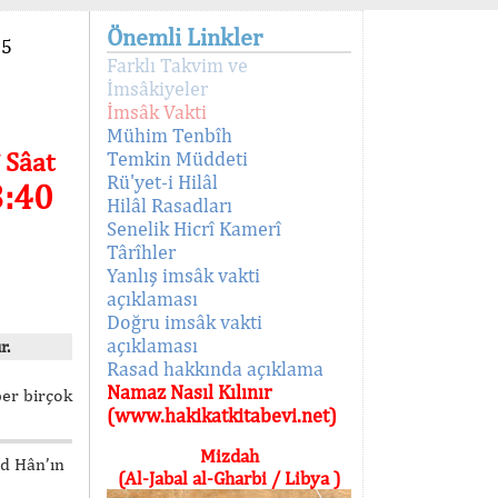
Önemli Linkler
95
Farklı Takvim ve
İmsâkiyeler
İmsâk Vakti
Mühim Tenbîh
 Sâat
Temkin Müddeti
Rü'yet-i Hilâl
3:40
Hilâl Rasadları
Senelik Hicrî Kamerî
Târîhler
Yanlış imsâk vakti
açıklaması
Doğru imsâk vakti
açıklaması
r.
Rasad hakkında açıklama
Namaz Nasıl Kılınır
ber birçok
(www.hakikatkitabevi.net)
Mizdah
ed Hân’ın
(Al-Jabal al-Gharbi / Libya )