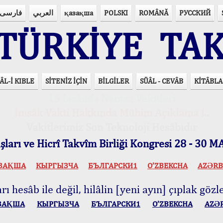
فارسی
العربي
қазақша
POLSKI
ROMÂNĂ
РУССКИЙ
ÜRKİYE TAK
ÂL-İ KIBLE
SİTENİZ İÇİN
BİLGİLER
SÜÂL - CEVÂB
KİTÂBLA
15 Lisânda Namaz Vakitleri
İmsâk Vakti Hakkında Mühim Açıklama !..
Vakitlerimiz Son Teknoloji Hesâbıdır
ları ve Hicrî Takvîm Birliği Kongresi 28 - 30
ЗАҚША
КЫPГЫЗЧA
БЪЛГАРСКИ1
O’ZBEKCHA
AZӘRB
ı hesâb ile değil, hilâlin [yeni ayın] çıplak gözle
ЗАҚША
КЫPГЫЗЧA
БЪЛГАРСКИ1
O’ZBEKCHA
AZӘ