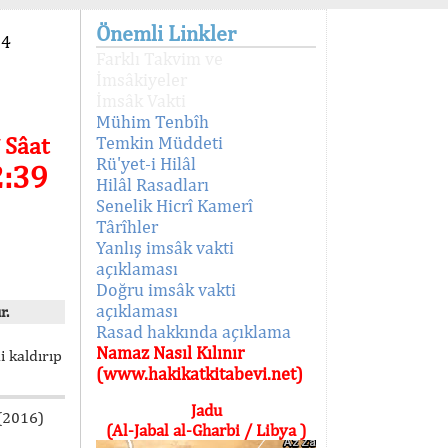
Önemli Linkler
94
Farklı Takvim ve
İmsâkiyeler
İmsâk Vakti
Mühim Tenbîh
 Sâat
Temkin Müddeti
Rü'yet-i Hilâl
2:39
Hilâl Rasadları
Senelik Hicrî Kamerî
Târîhler
Yanlış imsâk vakti
açıklaması
Doğru imsâk vakti
açıklaması
r.
Rasad hakkında açıklama
Namaz Nasıl Kılınır
i kaldırıp
(www.hakikatkitabevi.net)
Jadu
 (2016)
(Al-Jabal al-Gharbi / Libya )