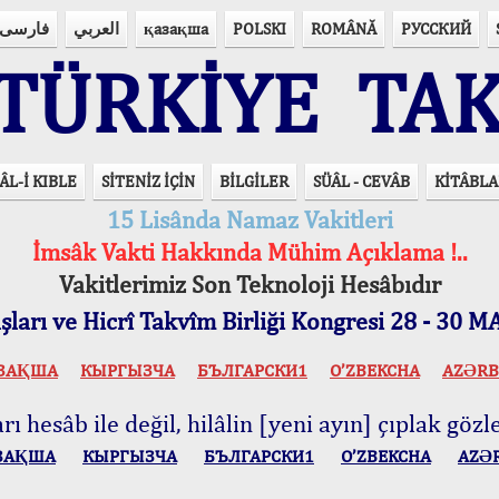
فارسی
العربي
қазақша
POLSKI
ROMÂNĂ
РУССКИЙ
ÜRKİYE TAK
ÂL-İ KIBLE
SİTENİZ İÇİN
BİLGİLER
SÜÂL - CEVÂB
KİTÂBLA
15 Lisânda Namaz Vakitleri
İmsâk Vakti Hakkında Mühim Açıklama !..
Vakitlerimiz Son Teknoloji Hesâbıdır
ları ve Hicrî Takvîm Birliği Kongresi 28 - 30
ЗАҚША
КЫPГЫЗЧA
БЪЛГАРСКИ1
O’ZBEKCHA
AZӘRB
ı hesâb ile değil, hilâlin [yeni ayın] çıplak gözle
ЗАҚША
КЫPГЫЗЧA
БЪЛГАРСКИ1
O’ZBEKCHA
AZӘ