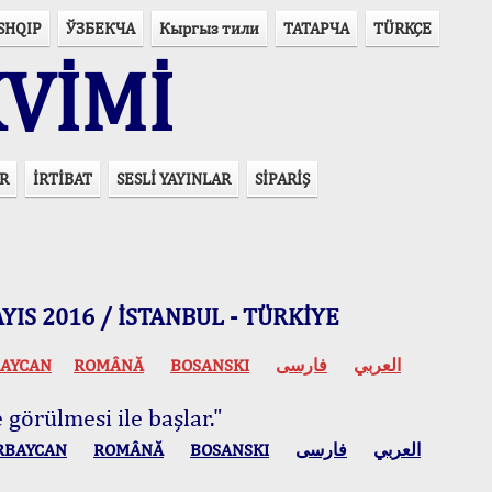
SHQIP
ЎЗБЕКЧА
Кыргыз тили
ТАТАРЧА
TÜRKÇE
VİMİ
R
İRTİBAT
SESLİ YAYINLAR
SİPARİŞ
 MAYIS 2016 / İSTANBUL - TÜRKİYE
AYCAN
ROMÂNĂ
BOSANSKI
فارسی
العربي
 görülmesi ile başlar."
RBAYCAN
ROMÂNĂ
BOSANSKI
فارسی
العربي