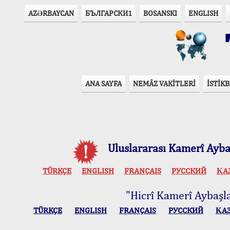
AZӘRBAYCAN
БЪЛГАРСКИ1
BOSANSKI
ENGLISH
T
ANA SAYFA
NEMÂZ VAKİTLERİ
İSTİKB
Uluslararası Kamerî Aybaş
TÜRKÇE
ENGLISH
FRANÇAIS
РУССКИЙ
ҚА
"Hicrî Kamerî Aybaşlar
TÜRKÇE
ENGLISH
FRANÇAIS
РУССКИЙ
ҚА