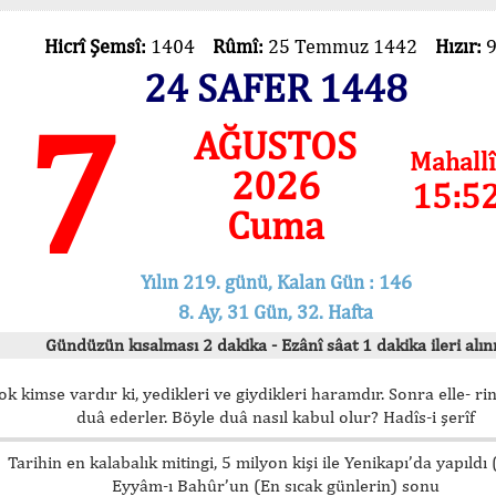
Hicrî Şemsî:
1404
Rûmî:
25 Temmuz 1442
Hızır:
24 SAFER 1448
7
AĞUSTOS
Mahallî
2026
15:5
Cuma
Yılın 219. günü, Kalan Gün : 146
8. Ay, 31 Gün, 32. Hafta
Gündüzün kısalması 2 dakika - Ezânî sâat 1 dakika ileri alını
ok kimse vardır ki, yedikleri ve giydikleri haramdır. Sonra elle- rin
duâ ederler. Böyle duâ nasıl kabul olur? Hadîs-i şerîf
Tarihin en kalabalık mitingi, 5 milyon kişi ile Yenikapı’da yapıldı
Eyyâm-ı Bahûr’un (En sıcak günlerin) sonu