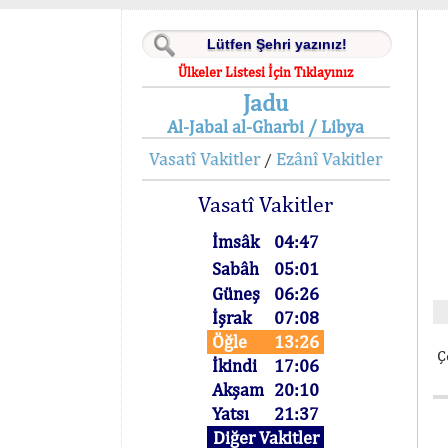
Ülkeler Listesi İçin Tıklayınız
Jadu
Al-Jabal al-Gharbi / Libya
Vasatî Vakitler
Ezânî Vakitler
/
Vasatî Vakitler
İmsâk
04:47
Sabâh
05:01
Güneş
06:26
İşrak
07:08
Öğle
13:26
Ç
İkindi
17:06
Akşam
20:10
Yatsı
21:37
Diğer Vakitler