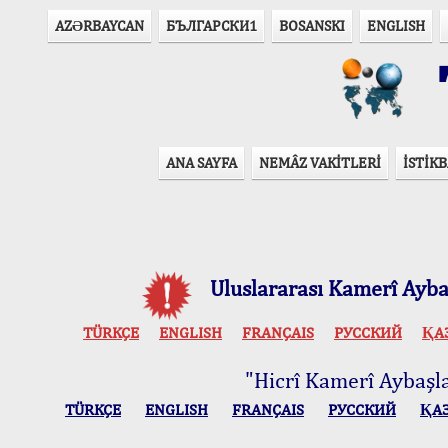
AZӘRBAYCAN
БЪЛГАРСКИ1
BOSANSKI
ENGLISH
T
ANA SAYFA
NEMÂZ VAKİTLERİ
İSTİKB
Uluslararası Kamerî Aybaş
TÜRKÇE
ENGLISH
FRANÇAIS
РУССКИЙ
ҚА
"Hicrî Kamerî Aybaşlar
TÜRKÇE
ENGLISH
FRANÇAIS
РУССКИЙ
ҚА