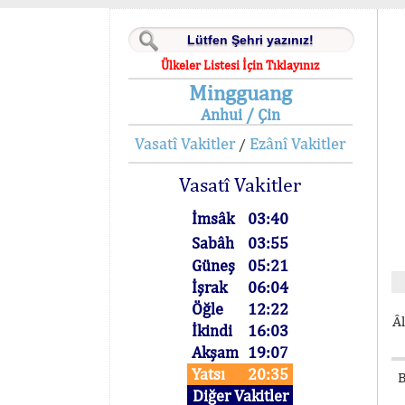
Ülkeler Listesi İçin Tıklayınız
Mingguang
Anhui / Çin
Vasatî Vakitler
Ezânî Vakitler
/
Vasatî Vakitler
İmsâk
03:40
Sabâh
03:55
Güneş
05:21
İşrak
06:04
Öğle
12:22
Âl
İkindi
16:03
Akşam
19:07
Yatsı
20:35
B
Diğer Vakitler