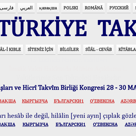
فارسی
العربي
қазақша
POLSKI
ROMÂNĂ
РУССКИЙ
ÜRKİYE TAK
ÂL-İ KIBLE
SİTENİZ İÇİN
BİLGİLER
SÜÂL - CEVÂB
KİTÂBLA
15 Lisânda Namaz Vakitleri
İmsâk Vakti Hakkında Mühim Açıklama !..
Vakitlerimiz Son Teknoloji Hesâbıdır
ları ve Hicrî Takvîm Birliği Kongresi 28 - 30
ЗАҚША
КЫPГЫЗЧA
БЪЛГАРСКИ1
O’ZBEKCHA
AZӘRB
ı hesâb ile değil, hilâlin [yeni ayın] çıplak gözle
ЗАҚША
КЫPГЫЗЧA
БЪЛГАРСКИ1
O’ZBEKCHA
AZӘ