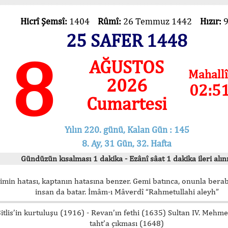
Hicrî Şemsî:
1404
Rûmî:
26 Temmuz 1442
Hızır:
25 SAFER 1448
8
AĞUSTOS
Mahallî
2026
02:5
Cumartesi
Yılın 220. günü, Kalan Gün : 145
8. Ay, 31 Gün, 32. Hafta
Gündüzün kısalması 1 dakika - Ezânî sâat 1 dakika ileri alını
imin hatası, kaptanın hatasına benzer. Gemi batınca, onunla bera
insan da batar. İmâm-ı Mâverdî “Rahmetullahi aleyh”
itlis’in kurtuluşu (1916) - Revan’ın fethi (1635) Sultan IV. Mehm
taht’a çıkması (1648)