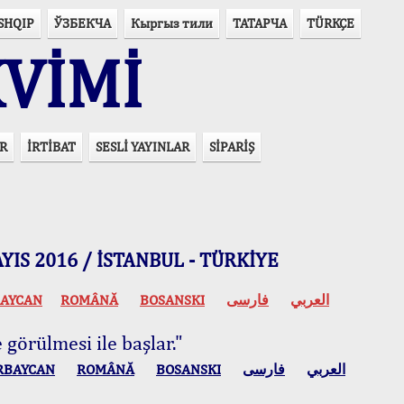
SHQIP
ЎЗБЕКЧА
Кыргыз тили
ТАТАРЧА
TÜRKÇE
VİMİ
R
İRTİBAT
SESLİ YAYINLAR
SİPARİŞ
 MAYIS 2016 / İSTANBUL - TÜRKİYE
AYCAN
ROMÂNĂ
BOSANSKI
فارسی
العربي
 görülmesi ile başlar."
RBAYCAN
ROMÂNĂ
BOSANSKI
فارسی
العربي