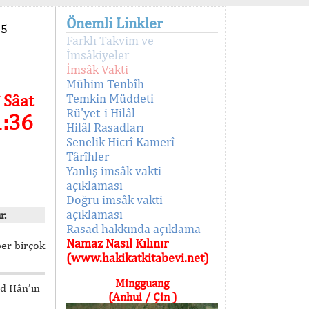
Önemli Linkler
95
Farklı Takvim ve
İmsâkiyeler
İmsâk Vakti
Mühim Tenbîh
 Sâat
Temkin Müddeti
Rü'yet-i Hilâl
1:36
Hilâl Rasadları
Senelik Hicrî Kamerî
Târîhler
Yanlış imsâk vakti
açıklaması
Doğru imsâk vakti
açıklaması
r.
Rasad hakkında açıklama
Namaz Nasıl Kılınır
ber birçok
(www.hakikatkitabevi.net)
Mingguang
ed Hân’ın
(Anhui / Çin )