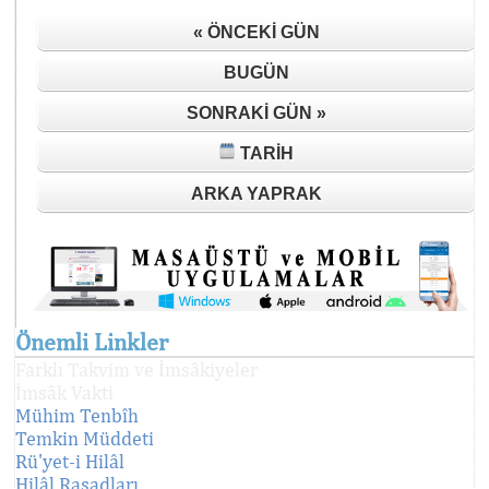
« ÖNCEKI GÜN
BUGÜN
SONRAKI GÜN »
TARIH
ARKA YAPRAK
Önemli Linkler
Farklı Takvim ve İmsâkiyeler
İmsâk Vakti
Mühim Tenbîh
Temkin Müddeti
Rü'yet-i Hilâl
Hilâl Rasadları