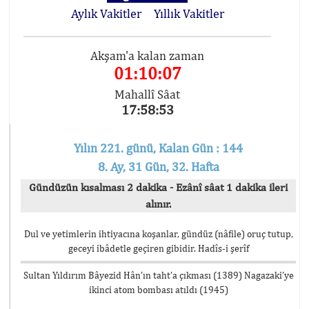
Aylık Vakitler
Yıllık Vakitler
Akşam'a kalan zaman
01:10:06
Mahallî Sâat
17:58:54
Yılın 221. günü, Kalan Gün : 144
8. Ay, 31 Gün, 32. Hafta
Gündüzün kısalması 2 dakika - Ezânî sâat 1 dakika ileri
alınır.
Dul ve yetimlerin ihtiyacına koşanlar, gündüz (nâfile) oruç tutup,
geceyi ibâdetle geçiren gibidir. Hadîs-i şerîf
Sultan Yıldırım Bâyezid Hân’ın taht’a çıkması (1389) Nagazaki’ye
ikinci atom bombası atıldı (1945)