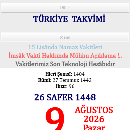
Diller
TÜRKİYE TAKVİMİ
Menü
15 Lisânda Namaz Vakitleri
İmsâk Vakti Hakkında Mühim Açıklama !..
Vakitlerimiz Son Teknoloji Hesâbıdır
Hicrî Şemsî:
1404
Rûmî:
27 Temmuz 1442
Hızır:
96
26 SAFER 1448
9
AĞUSTOS
2026
Pazar