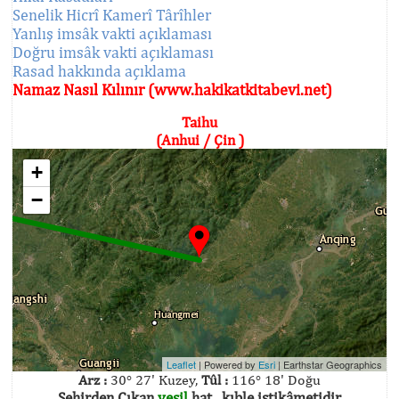
Senelik Hicrî Kamerî Târîhler
Yanlış imsâk vakti açıklaması
Doğru imsâk vakti açıklaması
Rasad hakkında açıklama
Namaz Nasıl Kılınır (www.hakikatkitabevi.net)
Taihu
(Anhui / Çin )
+
−
Leaflet
| Powered by
Esri
|
Earthstar Geographics
Arz :
30° 27' Kuzey,
Tûl :
116° 18' Doğu
Şehirden Çıkan
yeşil
hat , kıble istikâmetidir.