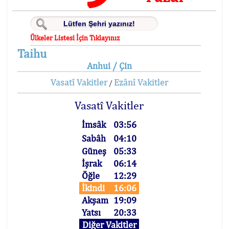
Ülkeler Listesi İçin Tıklayınız
Taihu
Anhui / Çin
Vasatî Vakitler
Ezânî Vakitler
/
Vasatî Vakitler
İmsâk
03:56
Sabâh
04:10
Güneş
05:33
İşrak
06:14
Öğle
12:29
İkindi
16:06
Akşam
19:09
Yatsı
20:33
Diğer Vakitler