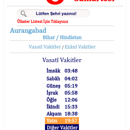
Ülkeler Listesi İçin Tıklayınız
Aurangabad
Bihar / Hindistan
Vasatî Vakitler
Ezânî Vakitler
/
Vasatî Vakitler
İmsâk
03:48
Sabâh
04:02
Güneş
05:19
İşrak
05:58
Öğle
12:06
İkindi
15:33
Akşam
18:38
Yatsı
19:57
Diğer Vakitler