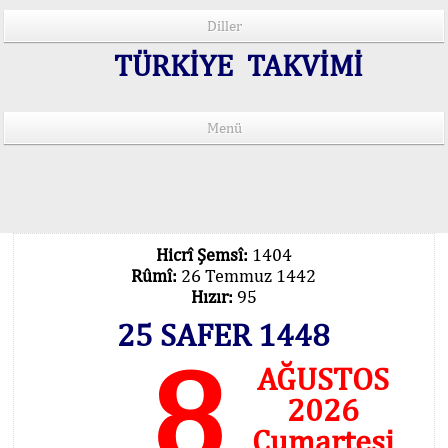
Diller
TÜRKİYE TAKVİMİ
Menü
15 Lisânda Namaz Vakitleri
İmsâk Vakti Hakkında Mühim Açıklama !..
Vakitlerimiz Son Teknoloji Hesâbıdır
Hicrî Şemsî:
1404
Rûmî:
26 Temmuz 1442
Hızır:
95
25 SAFER 1448
8
AĞUSTOS
2026
Cumartesi