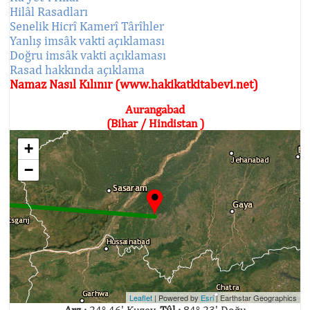
Hilâl Rasadları
Senelik Hicrî Kamerî Târîhler
Yanlış imsâk vakti açıklaması
Doğru imsâk vakti açıklaması
Rasad hakkında açıklama
Namaz Nasıl Kılınır (www.hakikatkitabevi.net)
Aurangabad
(Bihar / Hindistan )
+
−
Leaflet
| Powered by
Esri
|
Earthstar Geographics
Arz :
24° 46' Kuzey,
Tûl :
84° 23' Doğu