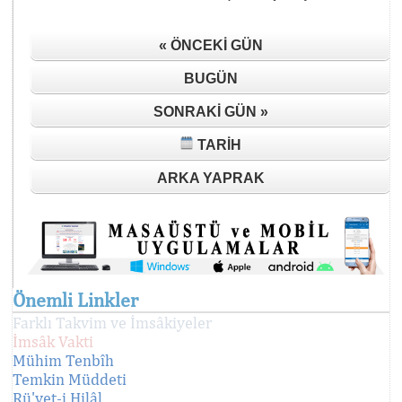
« ÖNCEKI GÜN
BUGÜN
SONRAKI GÜN »
TARIH
ARKA YAPRAK
Önemli Linkler
Farklı Takvim ve İmsâkiyeler
İmsâk Vakti
Mühim Tenbîh
Temkin Müddeti
Rü'yet-i Hilâl