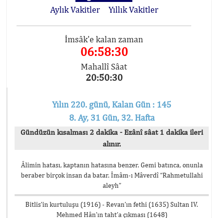
Aylık Vakitler
Yıllık Vakitler
İmsâk'e kalan zaman
06:58:30
Mahallî Sâat
20:50:30
Yılın 220. günü, Kalan Gün : 145
8. Ay, 31 Gün, 32. Hafta
Gündüzün kısalması 2 dakika - Ezânî sâat 1 dakika ileri
alınır.
Âlimin hatası, kaptanın hatasına benzer. Gemi batınca, onunla
beraber birçok insan da batar. İmâm-ı Mâverdî “Rahmetullahi
aleyh”
Bitlis’in kurtuluşu (1916) - Revan’ın fethi (1635) Sultan IV.
Mehmed Hân’ın taht’a çıkması (1648)