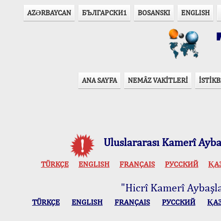
AZӘRBAYCAN
БЪЛГАРСКИ1
BOSANSKI
ENGLISH
T
ANA SAYFA
NEMÂZ VAKİTLERİ
İSTİKB
Uluslararası Kamerî Aybaş
TÜRKÇE
ENGLISH
FRANÇAIS
РУССКИЙ
ҚА
"Hicrî Kamerî Aybaşlar
TÜRKÇE
ENGLISH
FRANÇAIS
РУССКИЙ
ҚА