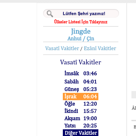
Ülkeler Listesi İçin Tıklayınız
Jingde
Anhui / Çin
Vasatî Vakitler
Ezânî Vakitler
/
Vasatî Vakitler
İmsâk
03:46
Sabâh
04:01
Güneş
05:23
İşrak
06:04
Öğle
12:20
Âl
İkindi
15:57
Akşam
19:00
Yatsı
20:25
B
Diğer Vakitler