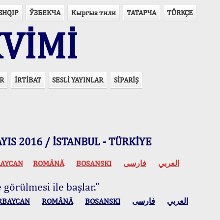
SHQIP
ЎЗБЕКЧА
Кыргыз тили
ТАТАРЧА
TÜRKÇE
VİMİ
R
İRTİBAT
SESLİ YAYINLAR
SİPARİŞ
 MAYIS 2016 / İSTANBUL - TÜRKİYE
AYCAN
ROMÂNĂ
BOSANSKI
فارسی
العربي
 görülmesi ile başlar."
RBAYCAN
ROMÂNĂ
BOSANSKI
فارسی
العربي