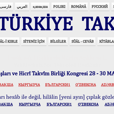
فارسی
العربي
қазақша
POLSKI
ROMÂNĂ
РУССКИЙ
ÜRKİYE TAK
ÂL-İ KIBLE
SİTENİZ İÇİN
BİLGİLER
SÜÂL - CEVÂB
KİTÂBLA
15 Lisânda Namaz Vakitleri
İmsâk Vakti Hakkında Mühim Açıklama !..
Vakitlerimiz Son Teknoloji Hesâbıdır
ları ve Hicrî Takvîm Birliği Kongresi 28 - 30
ЗАҚША
КЫPГЫЗЧA
БЪЛГАРСКИ1
O’ZBEKCHA
AZӘRB
ı hesâb ile değil, hilâlin [yeni ayın] çıplak gözle
ЗАҚША
КЫPГЫЗЧA
БЪЛГАРСКИ1
O’ZBEKCHA
AZӘ