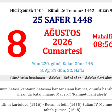
Hicrî Şemsî:
1404
Rûmî:
26 Temmuz 1442
Hızır:
25 SAFER 1448
8
AĞUSTOS
Mahallî
2026
08:5
Cumartesi
Yılın 220. günü, Kalan Gün : 145
8. Ay, 31 Gün, 32. Hafta
Gündüzün kısalması 1 dakika - Ezânî sâat 1 dakika ileri alını
imin hatası, kaptanın hatasına benzer. Gemi batınca, onunla bera
insan da batar. İmâm-ı Mâverdî “Rahmetullahi aleyh”
itlis’in kurtuluşu (1916) - Revan’ın fethi (1635) Sultan IV. Mehm
taht’a çıkması (1648)