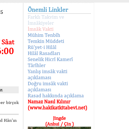
Önemli Linkler
95
Farklı Takvim ve
İmsâkiyeler
İmsâk Vakti
Mühim Tenbîh
 Sâat
Temkin Müddeti
Rü'yet-i Hilâl
6:00
Hilâl Rasadları
Senelik Hicrî Kamerî
Târîhler
Yanlış imsâk vakti
açıklaması
Doğru imsâk vakti
açıklaması
r.
Rasad hakkında açıklama
Namaz Nasıl Kılınır
ber birçok
(www.hakikatkitabevi.net)
Jingde
ed Hân’ın
(Anhui / Çin )