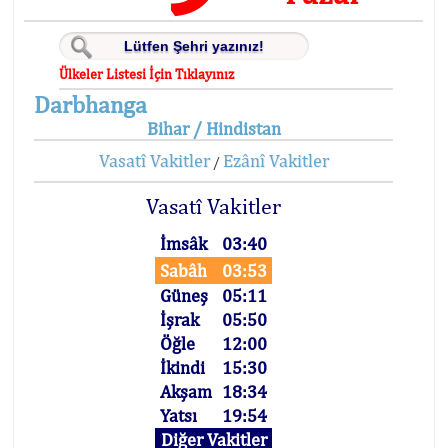
Ülkeler Listesi İçin Tıklayınız
Darbhanga
Bihar / Hindistan
Vasatî Vakitler
Ezânî Vakitler
/
Vasatî Vakitler
İmsâk
03:40
Sabâh
03:53
Güneş
05:11
İşrak
05:50
Öğle
12:00
İkindi
15:30
Akşam
18:34
Yatsı
19:54
Diğer Vakitler