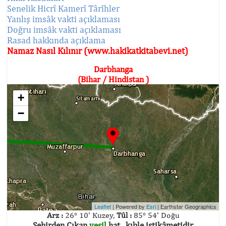
Senelik Hicrî Kamerî Târîhler
Yanlış imsâk vakti açıklaması
Doğru imsâk vakti açıklaması
Rasad hakkında açıklama
Namaz Nasıl Kılınır (www.hakikatkitabevi.net)
Darbhanga
(Bihar / Hindistan )
+
−
Leaflet
| Powered by
Esri
|
Earthstar Geographics
Arz :
26° 10' Kuzey,
Tûl :
85° 54' Doğu
Şehirden Çıkan
yeşil
hat , kıble istikâmetidir.