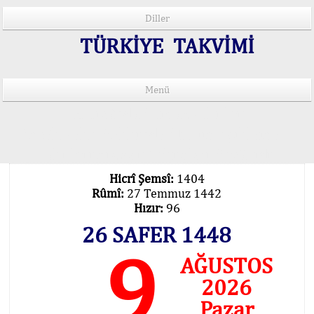
Diller
TÜRKİYE TAKVİMİ
Menü
15 Lisânda Namaz Vakitleri
İmsâk Vakti Hakkında Mühim Açıklama !..
Vakitlerimiz Son Teknoloji Hesâbıdır
Hicrî Şemsî:
1404
Rûmî:
27 Temmuz 1442
Hızır:
96
26 SAFER 1448
9
AĞUSTOS
2026
Pazar