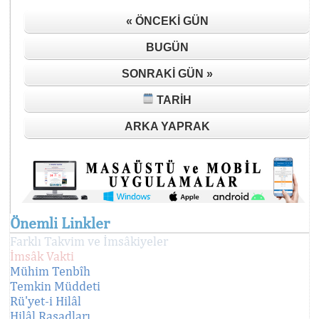
« ÖNCEKI GÜN
BUGÜN
SONRAKI GÜN »
TARIH
ARKA YAPRAK
Önemli Linkler
Farklı Takvim ve İmsâkiyeler
İmsâk Vakti
Mühim Tenbîh
Temkin Müddeti
Rü'yet-i Hilâl
Hilâl Rasadları