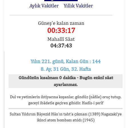
Aylık Vakitler
Yıllık Vakitler
Güneş'e kalan zaman
00:33:17
Mahallî Sâat
04:37:43
Yılın 221. günü, Kalan Gün : 144
8. Ay, 31 Gün, 32. Hafta
Gündüzün kısalması 0 dakika - Bugün ezânî sâat
ayarlanmaz.
Dul ve yetimlerin ihtiyacına koşanlar, gündüz (nâfile) oruç tutup,
geceyi ibâdetle geçiren gibidir. Hadîs-i şerîf
Sultan Yıldırım Bâyezid Hân’ın taht’a çıkması (1389) Nagazaki’ye
ikinci atom bombası atıldı (1945)