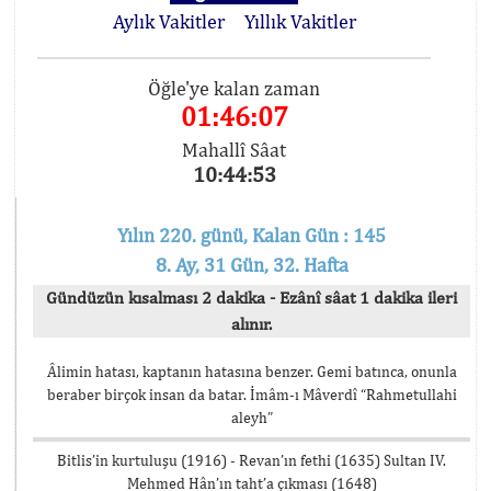
Aylık Vakitler
Yıllık Vakitler
Öğle'ye kalan zaman
01:46:07
Mahallî Sâat
10:44:53
Yılın 220. günü, Kalan Gün : 145
8. Ay, 31 Gün, 32. Hafta
Gündüzün kısalması 2 dakika - Ezânî sâat 1 dakika ileri
alınır.
Âlimin hatası, kaptanın hatasına benzer. Gemi batınca, onunla
beraber birçok insan da batar. İmâm-ı Mâverdî “Rahmetullahi
aleyh”
Bitlis’in kurtuluşu (1916) - Revan’ın fethi (1635) Sultan IV.
Mehmed Hân’ın taht’a çıkması (1648)