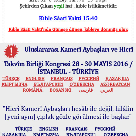
Şehirden Çıkan
yeşil
hat , kıble istikâmetidir.
Kıble Sâati Vakti 15:40
Kıble Sâati Vakti'nde Güneşe dönen, kıbleye dönmüş olur.
Uluslararası Kamerî Aybaşları ve Hicrî
Takvîm Birliği Kongresi 28 - 30 MAYIS 2016 /
İSTANBUL - TÜRKİYE
TÜRKÇE
ENGLISH
FRANÇAIS
РУССКИЙ
ҚАЗАҚША
КЫPГЫЗЧA
БЪЛГАРСКИ1
O’ZBEKCHA
AZӘRBAYCAN
ROMÂNĂ
BOSANSKI
فارسی
العربي
"Hicrî Kamerî Aybaşları hesâb ile değil, hilâlin
[yeni ayın] çıplak gözle görülmesi ile başlar."
TÜRKÇE
ENGLISH
FRANÇAIS
РУССКИЙ
ҚАЗАҚША
КЫPГЫЗЧA
БЪЛГАРСКИ1
O’ZBEKCHA