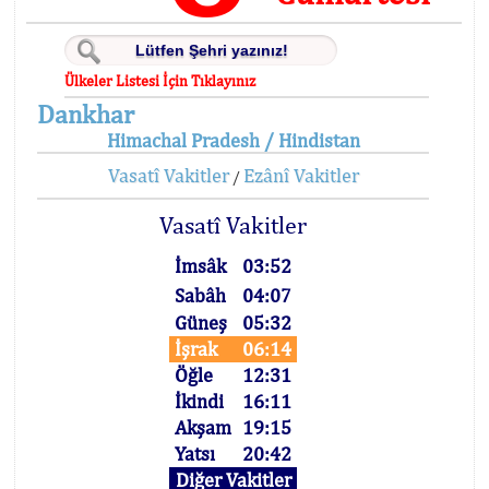
Ülkeler Listesi İçin Tıklayınız
Dankhar
Himachal Pradesh / Hindistan
Vasatî Vakitler
Ezânî Vakitler
/
Vasatî Vakitler
İmsâk
03:52
Sabâh
04:07
Güneş
05:32
İşrak
06:14
Öğle
12:31
İkindi
16:11
Akşam
19:15
Yatsı
20:42
Diğer Vakitler