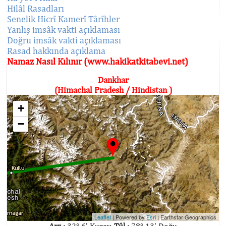
Hilâl Rasadları
Senelik Hicrî Kamerî Târîhler
Yanlış imsâk vakti açıklaması
Doğru imsâk vakti açıklaması
Rasad hakkında açıklama
Namaz Nasıl Kılınır (www.hakikatkitabevi.net)
Dankhar
(Himachal Pradesh / Hindistan )
+
−
Leaflet
| Powered by
Esri
|
Earthstar Geographics
Arz :
32° 6' Kuzey,
Tûl :
78° 13' Doğu