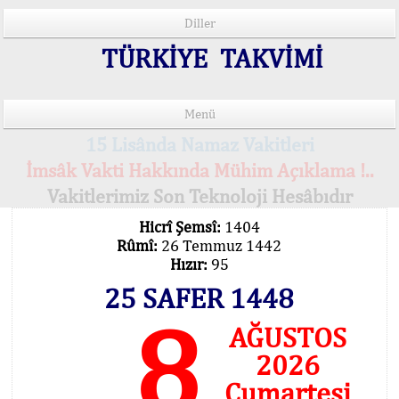
Diller
TÜRKİYE TAKVİMİ
Menü
15 Lisânda Namaz Vakitleri
İmsâk Vakti Hakkında Mühim Açıklama !..
Vakitlerimiz Son Teknoloji Hesâbıdır
Hicrî Şemsî:
1404
Rûmî:
26 Temmuz 1442
Hızır:
95
25 SAFER 1448
8
AĞUSTOS
2026
Cumartesi