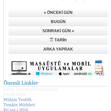
« ÖNCEKI GÜN
BUGÜN
SONRAKI GÜN »
TARIH
ARKA YAPRAK
Önemli Linkler
Farklı Takvim ve İmsâkiyeler
İmsâk Vakti
Mühim Tenbîh
Temkin Müddeti
Rü'yet-i Hilâl