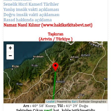
Senelik Hicrî Kamerî Târîhler
Yanlış imsâk vakti açıklaması
Doğru imsâk vakti açıklaması
Rasad hakkında açıklama
Namaz Nasıl Kılınır (www.hakikatkitabevi.net)
Taşkıran
(Artvin / Türkiye )
+
−
Leaflet
| Powered by
Esri
|
Earthstar Geographics
Arz :
40° 58' Kuzey,
Tûl :
41° 29' Doğu
Şehirden Çıkan
yeşil
hat , kıble istikâmetidir.