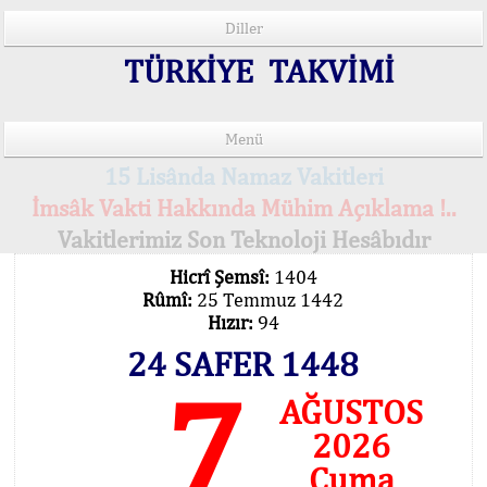
Diller
TÜRKİYE TAKVİMİ
Menü
15 Lisânda Namaz Vakitleri
İmsâk Vakti Hakkında Mühim Açıklama !..
Vakitlerimiz Son Teknoloji Hesâbıdır
Hicrî Şemsî:
1404
Rûmî:
25 Temmuz 1442
Hızır:
94
24 SAFER 1448
7
AĞUSTOS
2026
Cuma