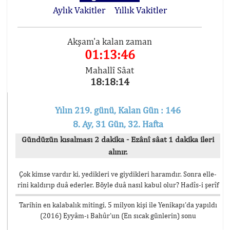
Aylık Vakitler
Yıllık Vakitler
Akşam'a kalan zaman
01:13:45
Mahallî Sâat
18:18:15
Yılın 219. günü, Kalan Gün : 146
8. Ay, 31 Gün, 32. Hafta
Gündüzün kısalması 2 dakika - Ezânî sâat 1 dakika ileri
alınır.
Çok kimse vardır ki, yedikleri ve giydikleri haramdır. Sonra elle-
rini kaldırıp duâ ederler. Böyle duâ nasıl kabul olur? Hadîs-i şerîf
Tarihin en kalabalık mitingi, 5 milyon kişi ile Yenikapı’da yapıldı
(2016) Eyyâm-ı Bahûr’un (En sıcak günlerin) sonu