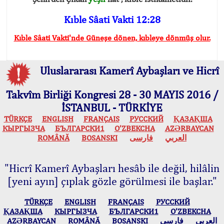
Kıble Sâati Vakti 12:28
Kıble Sâati Vakti'nde Güneşe dönen, kıbleye dönmüş olur.
Uluslararası Kamerî Aybaşları ve Hicrî
Takvîm Birliği Kongresi 28 - 30 MAYIS 2016 /
İSTANBUL - TÜRKİYE
TÜRKÇE
ENGLISH
FRANÇAIS
РУССКИЙ
ҚАЗАҚША
КЫPГЫЗЧA
БЪЛГАРСКИ1
O’ZBEKCHA
AZӘRBAYCAN
ROMÂNĂ
BOSANSKI
فارسی
العربي
"Hicrî Kamerî Aybaşları hesâb ile değil, hilâlin
[yeni ayın] çıplak gözle görülmesi ile başlar."
TÜRKÇE
ENGLISH
FRANÇAIS
РУССКИЙ
ҚАЗАҚША
КЫPГЫЗЧA
БЪЛГАРСКИ1
O’ZBEKCHA
AZӘRBAYCAN
ROMÂNĂ
BOSANSKI
فارسی
العربي