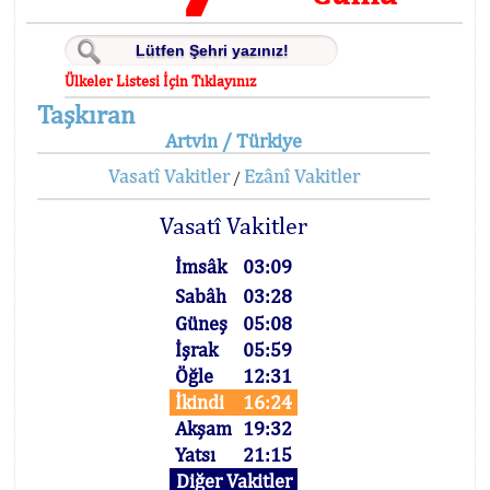
Ülkeler Listesi İçin Tıklayınız
Taşkıran
Artvin / Türkiye
Vasatî Vakitler
Ezânî Vakitler
/
Vasatî Vakitler
İmsâk
03:09
Sabâh
03:28
Güneş
05:08
İşrak
05:59
Öğle
12:31
İkindi
16:24
Akşam
19:32
Yatsı
21:15
Diğer Vakitler