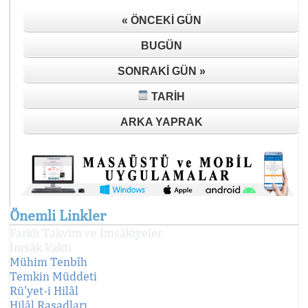
« ÖNCEKI GÜN
BUGÜN
SONRAKI GÜN »
TARIH
ARKA YAPRAK
Önemli Linkler
Farklı Takvim ve İmsâkiyeler
İmsâk Vakti
Mühim Tenbîh
Temkin Müddeti
Rü'yet-i Hilâl
Hilâl Rasadları