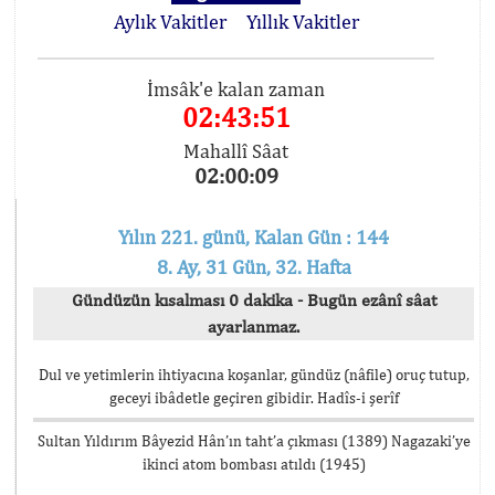
Aylık Vakitler
Yıllık Vakitler
İmsâk'e kalan zaman
02:43:51
Mahallî Sâat
02:00:09
Yılın 221. günü, Kalan Gün : 144
8. Ay, 31 Gün, 32. Hafta
Gündüzün kısalması 0 dakika - Bugün ezânî sâat
ayarlanmaz.
Dul ve yetimlerin ihtiyacına koşanlar, gündüz (nâfile) oruç tutup,
geceyi ibâdetle geçiren gibidir. Hadîs-i şerîf
Sultan Yıldırım Bâyezid Hân’ın taht’a çıkması (1389) Nagazaki’ye
ikinci atom bombası atıldı (1945)