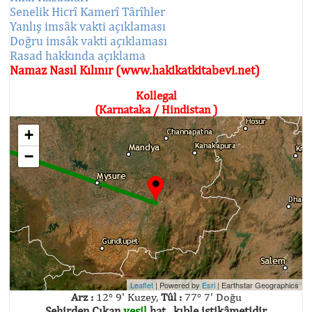
Senelik Hicrî Kamerî Târîhler
Yanlış imsâk vakti açıklaması
Doğru imsâk vakti açıklaması
Rasad hakkında açıklama
Namaz Nasıl Kılınır (www.hakikatkitabevi.net)
Kollegal
(Karnataka / Hindistan )
+
−
Leaflet
| Powered by
Esri
|
Earthstar Geographics
Arz :
12° 9' Kuzey,
Tûl :
77° 7' Doğu
Şehirden Çıkan
yeşil
hat , kıble istikâmetidir.