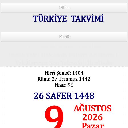
Diller
TÜRKİYE TAKVİMİ
Menü
15 Lisânda Namaz Vakitleri
İmsâk Vakti Hakkında Mühim Açıklama !..
Vakitlerimiz Son Teknoloji Hesâbıdır
Hicrî Şemsî:
1404
Rûmî:
27 Temmuz 1442
Hızır:
96
26 SAFER 1448
9
AĞUSTOS
2026
Pazar