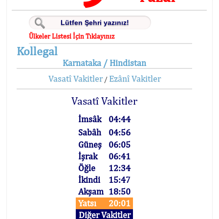
Ülkeler Listesi İçin Tıklayınız
Kollegal
Karnataka / Hindistan
Vasatî Vakitler
Ezânî Vakitler
/
Vasatî Vakitler
İmsâk
04:44
Sabâh
04:56
Güneş
06:05
İşrak
06:41
Öğle
12:34
İkindi
15:47
Akşam
18:50
Yatsı
20:01
Diğer Vakitler