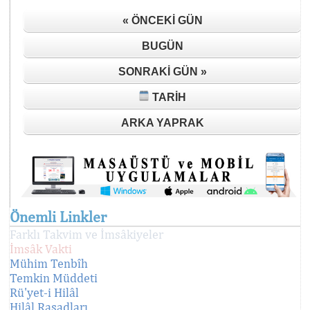
« ÖNCEKI GÜN
BUGÜN
SONRAKI GÜN »
TARIH
ARKA YAPRAK
Önemli Linkler
Farklı Takvim ve İmsâkiyeler
İmsâk Vakti
Mühim Tenbîh
Temkin Müddeti
Rü'yet-i Hilâl
Hilâl Rasadları