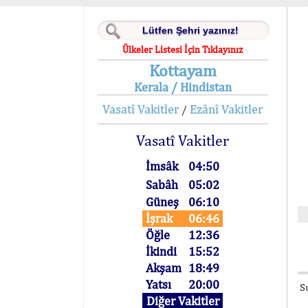
Ülkeler Listesi İçin Tıklayınız
Kottayam
Kerala / Hindistan
Vasatî Vakitler
Ezânî Vakitler
/
Vasatî Vakitler
İmsâk
04:50
Sabâh
05:02
Güneş
06:10
İşrak
06:46
Öğle
12:36
İkindi
15:52
Akşam
18:49
Yatsı
20:00
S
Diğer Vakitler