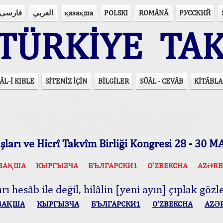
فارسی
العربي
қазақша
POLSKI
ROMÂNĂ
РУССКИЙ
ÜRKİYE TAK
ÂL-İ KIBLE
SİTENİZ İÇİN
BİLGİLER
SÜÂL - CEVÂB
KİTÂBLA
15 Lisânda Namaz Vakitleri
İmsâk Vakti Hakkında Mühim Açıklama !..
Vakitlerimiz Son Teknoloji Hesâbıdır
ları ve Hicrî Takvîm Birliği Kongresi 28 - 30
ЗАҚША
КЫPГЫЗЧA
БЪЛГАРСКИ1
O’ZBEKCHA
AZӘRB
ı hesâb ile değil, hilâlin [yeni ayın] çıplak gözle
ЗАҚША
КЫPГЫЗЧA
БЪЛГАРСКИ1
O’ZBEKCHA
AZӘ