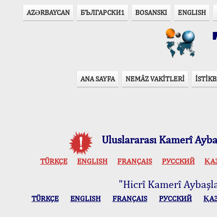
AZӘRBAYCAN
БЪЛГАРСКИ1
BOSANSKI
ENGLISH
T
ANA SAYFA
NEMÂZ VAKİTLERİ
İSTİKB
Uluslararası Kamerî Aybaş
TÜRKÇE
ENGLISH
FRANÇAIS
РУССКИЙ
ҚА
"Hicrî Kamerî Aybaşlar
TÜRKÇE
ENGLISH
FRANÇAIS
РУССКИЙ
ҚА