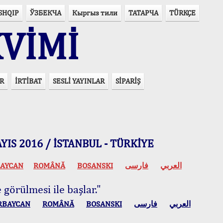
SHQIP
ЎЗБЕКЧА
Кыргыз тили
ТАТАРЧА
TÜRKÇE
VİMİ
R
İRTİBAT
SESLİ YAYINLAR
SİPARİŞ
 MAYIS 2016 / İSTANBUL - TÜRKİYE
AYCAN
ROMÂNĂ
BOSANSKI
فارسی
العربي
 görülmesi ile başlar."
RBAYCAN
ROMÂNĂ
BOSANSKI
فارسی
العربي