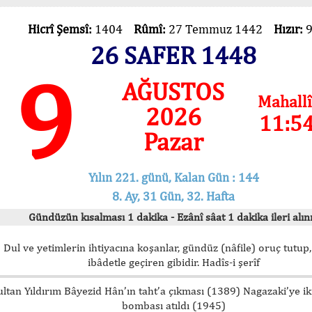
Hicrî Şemsî:
1404
Rûmî:
27 Temmuz 1442
Hızır:
26 SAFER 1448
9
AĞUSTOS
Mahallî
2026
11:5
Pazar
Yılın 221. günü, Kalan Gün : 144
8. Ay, 31 Gün, 32. Hafta
Gündüzün kısalması 1 dakika - Ezânî sâat 1 dakika ileri alını
Dul ve yetimlerin ihtiyacına koşanlar, gündüz (nâfile) oruç tutup,
ibâdetle geçiren gibidir. Hadîs-i şerîf
ultan Yıldırım Bâyezid Hân’ın taht’a çıkması (1389) Nagazaki’ye i
bombası atıldı (1945)