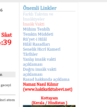
Önemli Linkler
96
Farklı Takvim ve
İmsâkiyeler
İmsâk Vakti
Mühim Tenbîh
 Sâat
Temkin Müddeti
Rü'yet-i Hilâl
4:39
Hilâl Rasadları
Senelik Hicrî Kamerî
Târîhler
Yanlış imsâk vakti
açıklaması
Doğru imsâk vakti
açıklaması
r.
Rasad hakkında açıklama
Namaz Nasıl Kılınır
 geceyi
(www.hakikatkitabevi.net)
Kottayam
kinci atom
(Kerala / Hindistan )