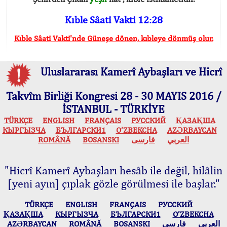
Kıble Sâati Vakti 12:28
Kıble Sâati Vakti'nde Güneşe dönen, kıbleye dönmüş olur.
Uluslararası Kamerî Aybaşları ve Hicrî
Takvîm Birliği Kongresi 28 - 30 MAYIS 2016 /
İSTANBUL - TÜRKİYE
TÜRKÇE
ENGLISH
FRANÇAIS
РУССКИЙ
ҚАЗАҚША
КЫPГЫЗЧA
БЪЛГАРСКИ1
O’ZBEKCHA
AZӘRBAYCAN
ROMÂNĂ
BOSANSKI
فارسی
العربي
"Hicrî Kamerî Aybaşları hesâb ile değil, hilâlin
[yeni ayın] çıplak gözle görülmesi ile başlar."
TÜRKÇE
ENGLISH
FRANÇAIS
РУССКИЙ
ҚАЗАҚША
КЫPГЫЗЧA
БЪЛГАРСКИ1
O’ZBEKCHA
AZӘRBAYCAN
ROMÂNĂ
BOSANSKI
فارسی
العربي