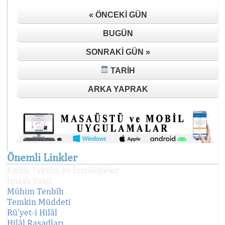
« ÖNCEKI GÜN
BUGÜN
SONRAKI GÜN »
TARIH
ARKA YAPRAK
Önemli Linkler
Farklı Takvim ve İmsâkiyeler
İmsâk Vakti
Mühim Tenbîh
Temkin Müddeti
Rü'yet-i Hilâl
Hilâl Rasadları