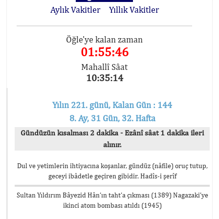
Aylık Vakitler
Yıllık Vakitler
Öğle'ye kalan zaman
01:55:45
Mahallî Sâat
10:35:15
Yılın 221. günü, Kalan Gün : 144
8. Ay, 31 Gün, 32. Hafta
Gündüzün kısalması 2 dakika - Ezânî sâat 1 dakika ileri
alınır.
Dul ve yetimlerin ihtiyacına koşanlar, gündüz (nâfile) oruç tutup,
geceyi ibâdetle geçiren gibidir. Hadîs-i şerîf
Sultan Yıldırım Bâyezid Hân’ın taht’a çıkması (1389) Nagazaki’ye
ikinci atom bombası atıldı (1945)