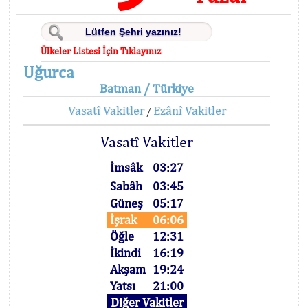
Ülkeler Listesi İçin Tıklayınız
Uğurca
Batman / Türkiye
Vasatî Vakitler
Ezânî Vakitler
/
Vasatî Vakitler
İmsâk
03:27
Sabâh
03:45
Güneş
05:17
İşrak
06:06
Öğle
12:31
İkindi
16:19
Akşam
19:24
Yatsı
21:00
Diğer Vakitler