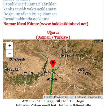
Senelik Hicrî Kamerî Târîhler
Yanlış imsâk vakti açıklaması
Doğru imsâk vakti açıklaması
Rasad hakkında açıklama
Namaz Nasıl Kılınır (www.hakikatkitabevi.net)
Uğurca
(Batman / Türkiye )
+
−
Leaflet
| Powered by
Esri
|
Earthstar Geographics
Arz :
37° 58' Kuzey,
Tûl :
41° 19' Doğu
Şehirden Çıkan
yeşil
hat , kıble istikâmetidir.