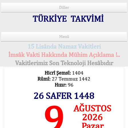
Diller
TÜRKİYE TAKVİMİ
Menü
15 Lisânda Namaz Vakitleri
İmsâk Vakti Hakkında Mühim Açıklama !..
Vakitlerimiz Son Teknoloji Hesâbıdır
Hicrî Şemsî:
1404
Rûmî:
27 Temmuz 1442
Hızır:
96
26 SAFER 1448
9
AĞUSTOS
2026
Pazar