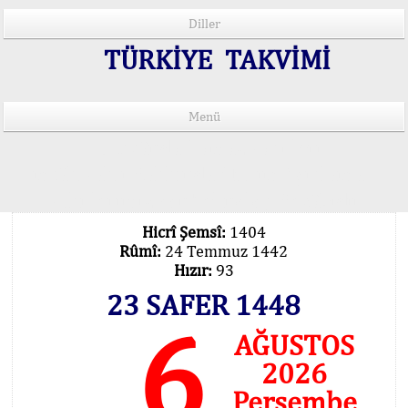
Diller
TÜRKİYE TAKVİMİ
Menü
15 Lisânda Namaz Vakitleri
İmsâk Vakti Hakkında Mühim Açıklama !..
Vakitlerimiz Son Teknoloji Hesâbıdır
Hicrî Şemsî:
1404
Rûmî:
24 Temmuz 1442
Hızır:
93
23 SAFER 1448
6
AĞUSTOS
2026
Perşembe