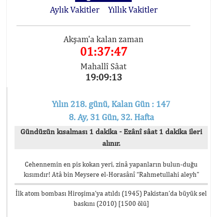
Aylık Vakitler
Yıllık Vakitler
Akşam'a kalan zaman
01:37:47
Mahallî Sâat
19:09:13
Yılın 218. günü, Kalan Gün : 147
8. Ay, 31 Gün, 32. Hafta
Gündüzün kısalması 1 dakika - Ezânî sâat 1 dakika ileri
alınır.
Cehennemin en pis kokan yeri, zinâ yapanların bulun-duğu
kısımdır! Atâ bin Meysere el-Horasânî “Rahmetullahi aleyh”
İlk atom bombası Hiroşima’ya atıldı (1945) Pakistan’da büyük sel
baskını (2010) [1500 ölü]