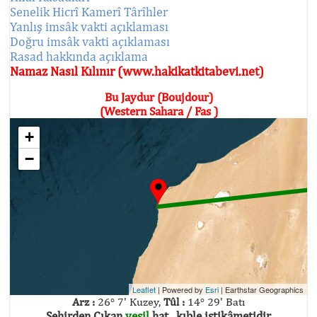
Senelik Hicrî Kamerî Târîhler
Yanlış imsâk vakti açıklaması
Doğru imsâk vakti açıklaması
Rasad hakkında açıklama
Namaz Nasıl Kılınır (www.hakikatkitabevi.net)
Bu Jaydur (Boujdour)
(Western Sahara / Fas )
+
−
Leaflet
| Powered by
Esri
|
Earthstar Geographics
Arz :
26° 7' Kuzey,
Tûl :
14° 29' Batı
Şehirden Çıkan
yeşil
hat , kıble istikâmetidir.