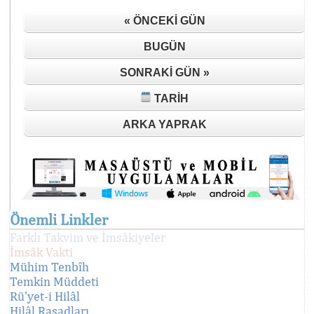
« ÖNCEKI GÜN
BUGÜN
SONRAKI GÜN »
TARIH
ARKA YAPRAK
Önemli Linkler
Farklı Takvim ve İmsâkiyeler
İmsâk Vakti
Mühim Tenbîh
Temkin Müddeti
Rü'yet-i Hilâl
Hilâl Rasadları