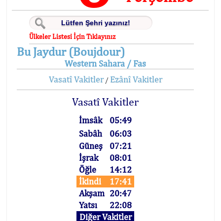
Ülkeler Listesi İçin Tıklayınız
Bu Jaydur (Boujdour)
Western Sahara / Fas
Vasatî Vakitler
Ezânî Vakitler
/
Vasatî Vakitler
İmsâk
05:49
Sabâh
06:03
Güneş
07:21
İşrak
08:01
Öğle
14:12
İkindi
17:41
Akşam
20:47
Yatsı
22:08
Diğer Vakitler