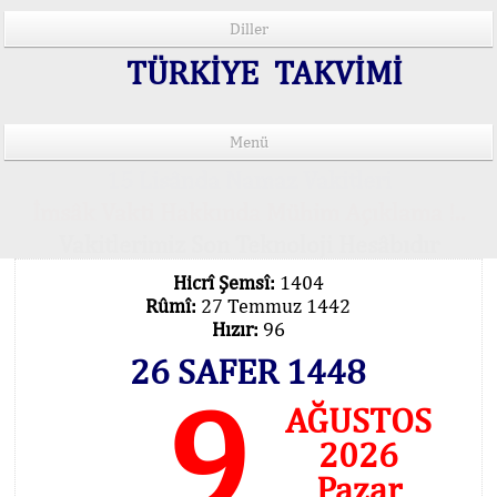
Diller
TÜRKİYE TAKVİMİ
Menü
15 Lisânda Namaz Vakitleri
İmsâk Vakti Hakkında Mühim Açıklama !..
Vakitlerimiz Son Teknoloji Hesâbıdır
Hicrî Şemsî:
1404
Rûmî:
27 Temmuz 1442
Hızır:
96
26 SAFER 1448
9
AĞUSTOS
2026
Pazar