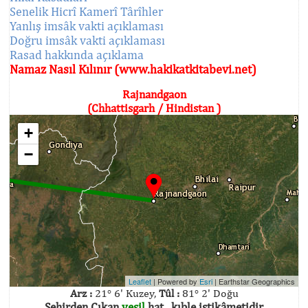
Senelik Hicrî Kamerî Târîhler
Yanlış imsâk vakti açıklaması
Doğru imsâk vakti açıklaması
Rasad hakkında açıklama
Namaz Nasıl Kılınır (www.hakikatkitabevi.net)
Rajnandgaon
(Chhattisgarh / Hindistan )
+
−
Leaflet
| Powered by
Esri
|
Earthstar Geographics
Arz :
21° 6' Kuzey,
Tûl :
81° 2' Doğu
Şehirden Çıkan
yeşil
hat , kıble istikâmetidir.