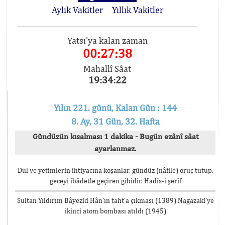
Aylık Vakitler
Yıllık Vakitler
Yatsı'ya kalan zaman
00:27:38
Mahallî Sâat
19:34:22
Yılın 221. günü, Kalan Gün : 144
8. Ay, 31 Gün, 32. Hafta
Gündüzün kısalması 1 dakika - Bugün ezânî sâat
ayarlanmaz.
Dul ve yetimlerin ihtiyacına koşanlar, gündüz (nâfile) oruç tutup,
geceyi ibâdetle geçiren gibidir. Hadîs-i şerîf
Sultan Yıldırım Bâyezid Hân’ın taht’a çıkması (1389) Nagazaki’ye
ikinci atom bombası atıldı (1945)