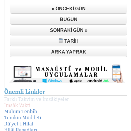
« ÖNCEKI GÜN
BUGÜN
SONRAKI GÜN »
TARIH
ARKA YAPRAK
Önemli Linkler
Farklı Takvim ve İmsâkiyeler
İmsâk Vakti
Mühim Tenbîh
Temkin Müddeti
Rü'yet-i Hilâl
Hilâl Rasadları