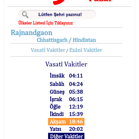
Ülkeler Listesi İçin Tıklayınız
Rajnandgaon
Chhattisgarh / Hindistan
Vasatî Vakitler
Ezânî Vakitler
/
Vasatî Vakitler
İmsâk
04:11
Sabâh
04:24
Güneş
05:38
İşrak
06:15
Öğle
12:19
İkindi
15:39
Akşam
18:46
Yatsı
20:02
Diğer Vakitler