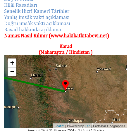
Hilâl Rasadları
Senelik Hicrî Kamerî Târîhler
Yanlış imsâk vakti açıklaması
Doğru imsâk vakti açıklaması
Rasad hakkında açıklama
Namaz Nasıl Kılınır (www.hakikatkitabevi.net)
Karad
(Maharaştra / Hindistan )
+
−
Leaflet
| Powered by
Esri
|
Earthstar Geographics
Arz :
17° 17' Kuzey,
Tûl :
74° 11' Doğu