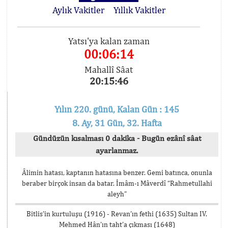
Aylık Vakitler
Yıllık Vakitler
Yatsı'ya kalan zaman
00:06:14
Mahallî Sâat
20:15:46
Yılın 220. günü, Kalan Gün : 145
8. Ay, 31 Gün, 32. Hafta
Gündüzün kısalması 0 dakika - Bugün ezânî sâat
ayarlanmaz.
Âlimin hatası, kaptanın hatasına benzer. Gemi batınca, onunla
beraber birçok insan da batar. İmâm-ı Mâverdî “Rahmetullahi
aleyh”
Bitlis’in kurtuluşu (1916) - Revan’ın fethi (1635) Sultan IV.
Mehmed Hân’ın taht’a çıkması (1648)