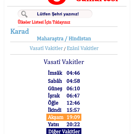
Ülkeler Listesi İçin Tıklayınız
Karad
Maharaştra / Hindistan
Vasatî Vakitler
Ezânî Vakitler
/
Vasatî Vakitler
İmsâk
04:46
Sabâh
04:58
Güneş
06:10
İşrak
06:47
Öğle
12:46
İkindi
15:57
Akşam
19:09
Yatsı
20:22
Diğer Vakitler