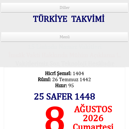
Diller
TÜRKİYE TAKVİMİ
Menü
15 Lisânda Namaz Vakitleri
İmsâk Vakti Hakkında Mühim Açıklama !..
Vakitlerimiz Son Teknoloji Hesâbıdır
Hicrî Şemsî:
1404
Rûmî:
26 Temmuz 1442
Hızır:
95
25 SAFER 1448
8
AĞUSTOS
2026
Cumartesi