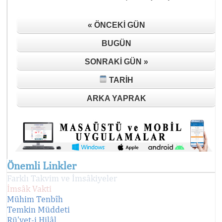
« ÖNCEKI GÜN
BUGÜN
SONRAKI GÜN »
TARIH
ARKA YAPRAK
Önemli Linkler
Farklı Takvim ve İmsâkiyeler
İmsâk Vakti
Mühim Tenbîh
Temkin Müddeti
Rü'yet-i Hilâl