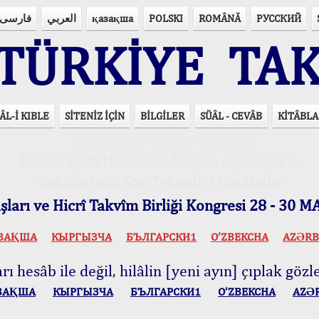
فارسی
العربي
қазақша
POLSKI
ROMÂNĂ
РУССКИЙ
ÜRKİYE TAK
ÂL-İ KIBLE
SİTENİZ İÇİN
BİLGİLER
SÜÂL - CEVÂB
KİTÂBLA
15 Lisânda Namaz Vakitleri
İmsâk Vakti Hakkında Mühim Açıklama !..
Vakitlerimiz Son Teknoloji Hesâbıdır
ları ve Hicrî Takvîm Birliği Kongresi 28 - 30
ЗАҚША
КЫPГЫЗЧA
БЪЛГАРСКИ1
O’ZBEKCHA
AZӘRB
ı hesâb ile değil, hilâlin [yeni ayın] çıplak gözle
ЗАҚША
КЫPГЫЗЧA
БЪЛГАРСКИ1
O’ZBEKCHA
AZӘ