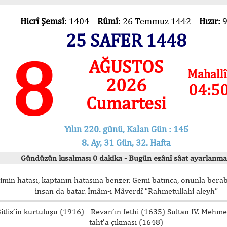
Hicrî Şemsî:
1404
Rûmî:
26 Temmuz 1442
Hızır:
25 SAFER 1448
8
AĞUSTOS
Mahallî
2026
04:5
Cumartesi
Yılın 220. günü, Kalan Gün : 145
8. Ay, 31 Gün, 32. Hafta
Gündüzün kısalması 0 dakika - Bugün ezânî sâat ayarlanma
imin hatası, kaptanın hatasına benzer. Gemi batınca, onunla bera
insan da batar. İmâm-ı Mâverdî “Rahmetullahi aleyh”
itlis’in kurtuluşu (1916) - Revan’ın fethi (1635) Sultan IV. Mehm
taht’a çıkması (1648)