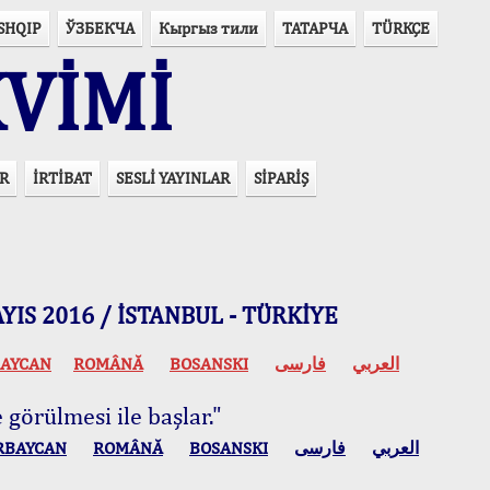
SHQIP
ЎЗБЕКЧА
Кыргыз тили
ТАТАРЧА
TÜRKÇE
VİMİ
R
İRTİBAT
SESLİ YAYINLAR
SİPARİŞ
 MAYIS 2016 / İSTANBUL - TÜRKİYE
AYCAN
ROMÂNĂ
BOSANSKI
فارسی
العربي
 görülmesi ile başlar."
RBAYCAN
ROMÂNĂ
BOSANSKI
فارسی
العربي