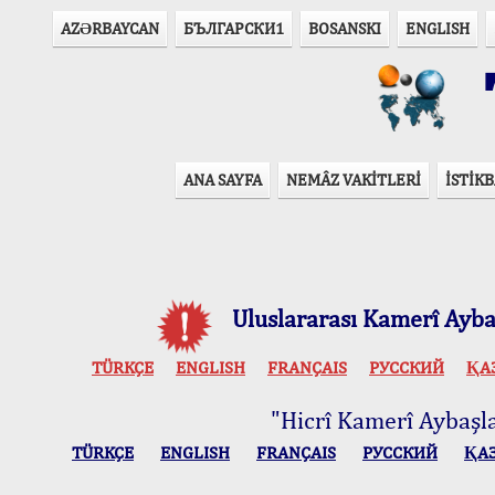
AZӘRBAYCAN
БЪЛГАРСКИ1
BOSANSKI
ENGLISH
T
ANA SAYFA
NEMÂZ VAKİTLERİ
İSTİKB
Uluslararası Kamerî Aybaş
TÜRKÇE
ENGLISH
FRANÇAIS
РУССКИЙ
ҚА
"Hicrî Kamerî Aybaşlar
TÜRKÇE
ENGLISH
FRANÇAIS
РУССКИЙ
ҚА