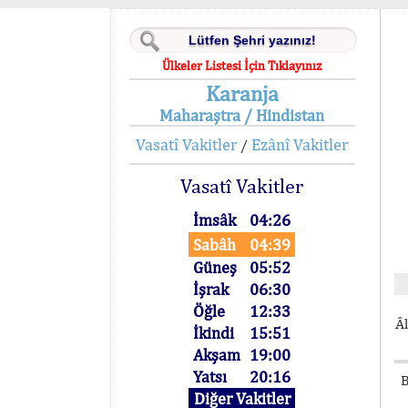
Ülkeler Listesi İçin Tıklayınız
Karanja
Maharaştra / Hindistan
Vasatî Vakitler
Ezânî Vakitler
/
Vasatî Vakitler
İmsâk
04:26
Sabâh
04:39
Güneş
05:52
İşrak
06:30
Öğle
12:33
Âl
İkindi
15:51
Akşam
19:00
Yatsı
20:16
B
Diğer Vakitler