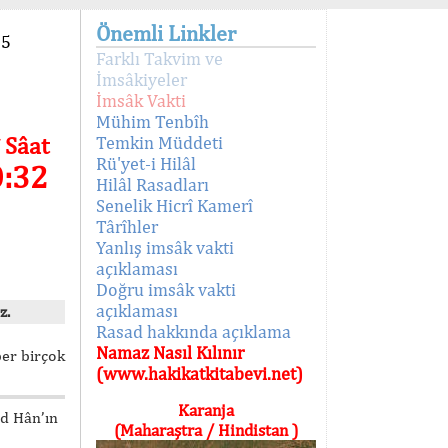
Önemli Linkler
95
Farklı Takvim ve
İmsâkiyeler
İmsâk Vakti
Mühim Tenbîh
 Sâat
Temkin Müddeti
Rü'yet-i Hilâl
0:32
Hilâl Rasadları
Senelik Hicrî Kamerî
Târîhler
Yanlış imsâk vakti
açıklaması
Doğru imsâk vakti
açıklaması
z.
Rasad hakkında açıklama
Namaz Nasıl Kılınır
ber birçok
(www.hakikatkitabevi.net)
Karanja
ed Hân’ın
(Maharaştra / Hindistan )