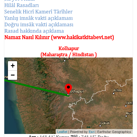
Hilâl Rasadları
Senelik Hicrî Kamerî Târîhler
Yanlış imsâk vakti açıklaması
Doğru imsâk vakti açıklaması
Rasad hakkında açıklama
Namaz Nasıl Kılınır (www.hakikatkitabevi.net)
Kolhapur
(Maharaştra / Hindistan )
+
−
Leaflet
| Powered by
Esri
|
Earthstar Geographics
Arz :
16° 41' Kuzey,
Tûl :
74° 15' Doğu