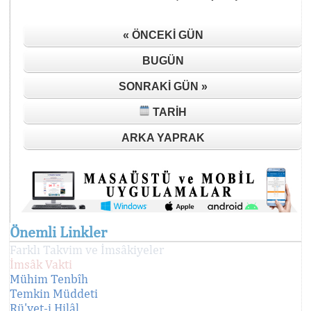
« ÖNCEKI GÜN
BUGÜN
SONRAKI GÜN »
TARIH
ARKA YAPRAK
Önemli Linkler
Farklı Takvim ve İmsâkiyeler
İmsâk Vakti
Mühim Tenbîh
Temkin Müddeti
Rü'yet-i Hilâl