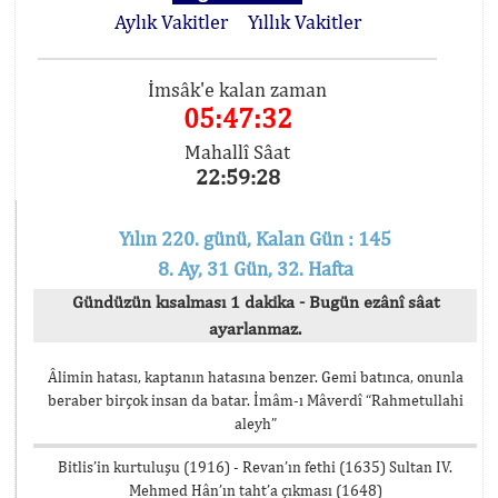
Aylık Vakitler
Yıllık Vakitler
İmsâk'e kalan zaman
05:47:32
Mahallî Sâat
22:59:28
Yılın 220. günü, Kalan Gün : 145
8. Ay, 31 Gün, 32. Hafta
Gündüzün kısalması 1 dakika - Bugün ezânî sâat
ayarlanmaz.
Âlimin hatası, kaptanın hatasına benzer. Gemi batınca, onunla
beraber birçok insan da batar. İmâm-ı Mâverdî “Rahmetullahi
aleyh”
Bitlis’in kurtuluşu (1916) - Revan’ın fethi (1635) Sultan IV.
Mehmed Hân’ın taht’a çıkması (1648)