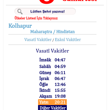
Ülkeler Listesi İçin Tıklayınız
Kolhapur
Maharaştra / Hindistan
Vasatî Vakitler
Ezânî Vakitler
/
Vasatî Vakitler
İmsâk
04:47
Sabâh
04:59
Güneş
06:11
İşrak
06:47
Öğle
12:46
İkindi
15:55
Akşam
19:08
Yatsı
20:21
Diğer Vakitler