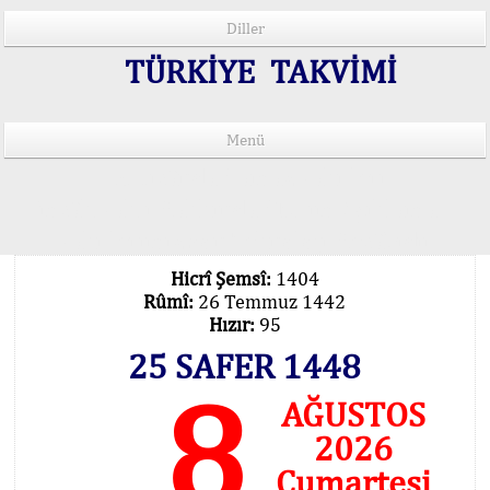
Diller
TÜRKİYE TAKVİMİ
Menü
15 Lisânda Namaz Vakitleri
İmsâk Vakti Hakkında Mühim Açıklama !..
Vakitlerimiz Son Teknoloji Hesâbıdır
Hicrî Şemsî:
1404
Rûmî:
26 Temmuz 1442
Hızır:
95
25 SAFER 1448
8
AĞUSTOS
2026
Cumartesi