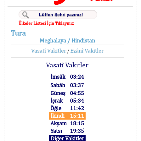
Ülkeler Listesi İçin Tıklayınız
Tura
Meghalaya / Hindistan
Vasatî Vakitler
Ezânî Vakitler
/
Vasatî Vakitler
İmsâk
03:24
Sabâh
03:37
Güneş
04:55
İşrak
05:34
Öğle
11:42
İkindi
15:11
Akşam
18:15
Yatsı
19:35
Diğer Vakitler