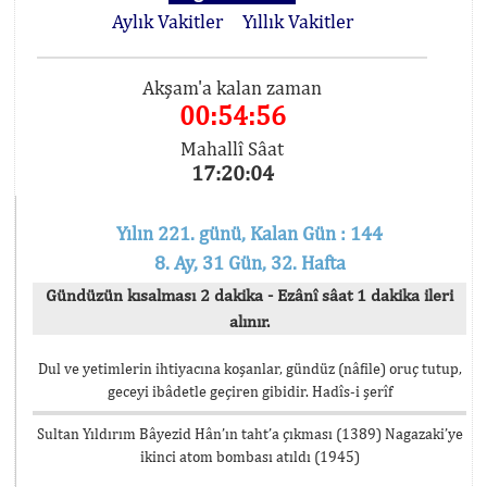
Aylık Vakitler
Yıllık Vakitler
Akşam'a kalan zaman
00:54:56
Mahallî Sâat
17:20:04
Yılın 221. günü, Kalan Gün : 144
8. Ay, 31 Gün, 32. Hafta
Gündüzün kısalması 2 dakika - Ezânî sâat 1 dakika ileri
alınır.
Dul ve yetimlerin ihtiyacına koşanlar, gündüz (nâfile) oruç tutup,
geceyi ibâdetle geçiren gibidir. Hadîs-i şerîf
Sultan Yıldırım Bâyezid Hân’ın taht’a çıkması (1389) Nagazaki’ye
ikinci atom bombası atıldı (1945)