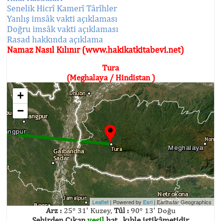
Senelik Hicrî Kamerî Târîhler
Yanlış imsâk vakti açıklaması
Doğru imsâk vakti açıklaması
Rasad hakkında açıklama
Namaz Nasıl Kılınır (www.hakikatkitabevi.net)
Tura
(Meghalaya / Hindistan )
+
−
Leaflet
| Powered by
Esri
|
Earthstar Geographics
Arz :
25° 31' Kuzey,
Tûl :
90° 13' Doğu
Şehirden Çıkan
yeşil
hat , kıble istikâmetidir.