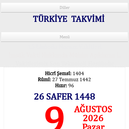
Diller
TÜRKİYE TAKVİMİ
Menü
15 Lisânda Namaz Vakitleri
İmsâk Vakti Hakkında Mühim Açıklama !..
Vakitlerimiz Son Teknoloji Hesâbıdır
Hicrî Şemsî:
1404
Rûmî:
27 Temmuz 1442
Hızır:
96
26 SAFER 1448
9
AĞUSTOS
2026
Pazar