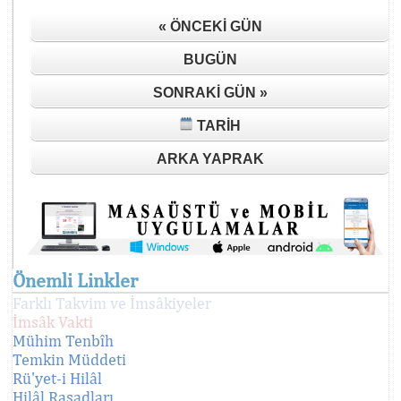
« ÖNCEKI GÜN
BUGÜN
SONRAKI GÜN »
TARIH
ARKA YAPRAK
Önemli Linkler
Farklı Takvim ve İmsâkiyeler
İmsâk Vakti
Mühim Tenbîh
Temkin Müddeti
Rü'yet-i Hilâl
Hilâl Rasadları