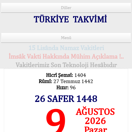
Diller
TÜRKİYE TAKVİMİ
Menü
15 Lisânda Namaz Vakitleri
İmsâk Vakti Hakkında Mühim Açıklama !..
Vakitlerimiz Son Teknoloji Hesâbıdır
Hicrî Şemsî:
1404
Rûmî:
27 Temmuz 1442
Hızır:
96
26 SAFER 1448
9
AĞUSTOS
2026
Pazar