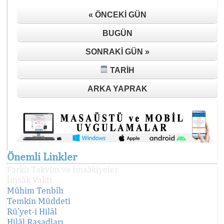
« ÖNCEKI GÜN
BUGÜN
SONRAKI GÜN »
TARIH
ARKA YAPRAK
Önemli Linkler
Farklı Takvim ve İmsâkiyeler
İmsâk Vakti
Mühim Tenbîh
Temkin Müddeti
Rü'yet-i Hilâl
Hilâl Rasadları