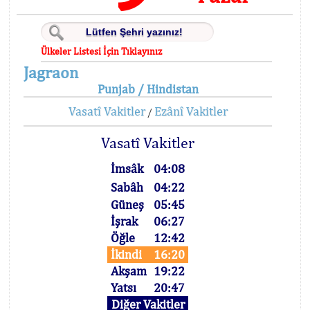
Ülkeler Listesi İçin Tıklayınız
Jagraon
Punjab / Hindistan
Vasatî Vakitler
Ezânî Vakitler
/
Vasatî Vakitler
İmsâk
04:08
Sabâh
04:22
Güneş
05:45
İşrak
06:27
Öğle
12:42
İkindi
16:20
Akşam
19:22
Yatsı
20:47
Diğer Vakitler