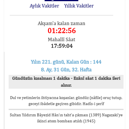
Aylık Vakitler
Yıllık Vakitler
Akşam'a kalan zaman
01:22:55
Mahallî Sâat
17:59:05
Yılın 221. günü, Kalan Gün : 144
8. Ay, 31 Gün, 32. Hafta
Gündüzün kısalması 1 dakika - Ezânî sâat 1 dakika ileri
alınır.
Dul ve yetimlerin ihtiyacına koşanlar, gündüz (nâfile) oruç tutup,
geceyi ibâdetle geçiren gibidir. Hadîs-i şerîf
Sultan Yıldırım Bâyezid Hân’ın taht’a çıkması (1389) Nagazaki’ye
ikinci atom bombası atıldı (1945)