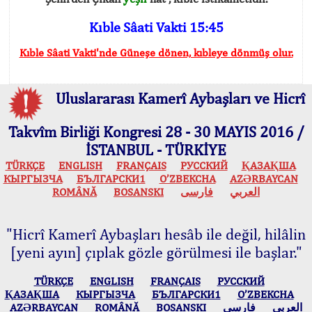
Kıble Sâati Vakti 15:45
Kıble Sâati Vakti'nde Güneşe dönen, kıbleye dönmüş olur.
Uluslararası Kamerî Aybaşları ve Hicrî
Takvîm Birliği Kongresi 28 - 30 MAYIS 2016 /
İSTANBUL - TÜRKİYE
TÜRKÇE
ENGLISH
FRANÇAIS
РУССКИЙ
ҚАЗАҚША
КЫPГЫЗЧA
БЪЛГАРСКИ1
O’ZBEKCHA
AZӘRBAYCAN
ROMÂNĂ
BOSANSKI
فارسی
العربي
"Hicrî Kamerî Aybaşları hesâb ile değil, hilâlin
[yeni ayın] çıplak gözle görülmesi ile başlar."
TÜRKÇE
ENGLISH
FRANÇAIS
РУССКИЙ
ҚАЗАҚША
КЫPГЫЗЧA
БЪЛГАРСКИ1
O’ZBEKCHA
AZӘRBAYCAN
ROMÂNĂ
BOSANSKI
فارسی
العربي