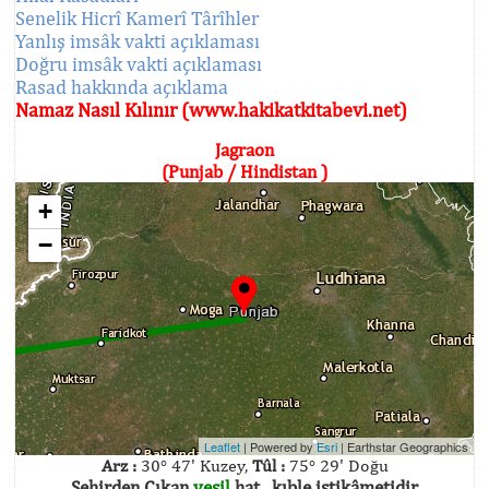
Senelik Hicrî Kamerî Târîhler
Yanlış imsâk vakti açıklaması
Doğru imsâk vakti açıklaması
Rasad hakkında açıklama
Namaz Nasıl Kılınır (www.hakikatkitabevi.net)
Jagraon
(Punjab / Hindistan )
+
−
Leaflet
| Powered by
Esri
|
Earthstar Geographics
Arz :
30° 47' Kuzey,
Tûl :
75° 29' Doğu
Şehirden Çıkan
yeşil
hat , kıble istikâmetidir.