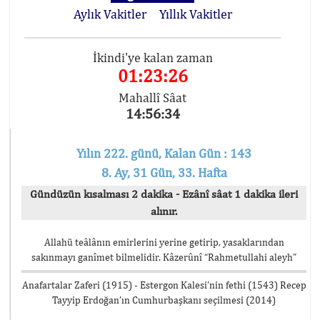
Aylık Vakitler
Yıllık Vakitler
İkindi'ye kalan zaman
01:23:25
Mahallî Sâat
14:56:35
Yılın 222. günü, Kalan Gün : 143
8. Ay, 31 Gün, 33. Hafta
Gündüzün kısalması 2 dakika - Ezânî sâat 1 dakika ileri
alınır.
Allahü teâlânın emirlerini yerine getirip, yasaklarından
sakınmayı ganîmet bilmelidir. Kâzerûnî “Rahmetullahi aleyh”
Anafartalar Zaferi (1915) - Estergon Kalesi’nin fethi (1543) Recep
Tayyip Erdoğan’ın Cumhurbaşkanı seçilmesi (2014)