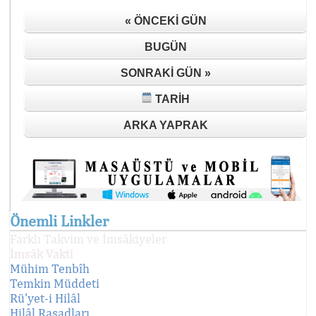
« ÖNCEKI GÜN
BUGÜN
SONRAKI GÜN »
TARIH
ARKA YAPRAK
Önemli Linkler
Farklı Takvim ve İmsâkiyeler
İmsâk Vakti
Mühim Tenbîh
Temkin Müddeti
Rü'yet-i Hilâl
Hilâl Rasadları