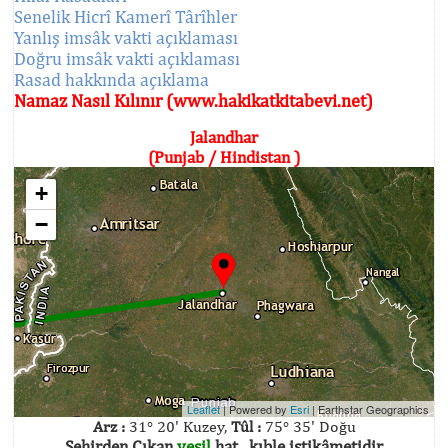
Senelik Hicrî Kamerî Târîhler
Yanlış imsâk vakti açıklaması
Doğru imsâk vakti açıklaması
Rasad hakkında açıklama
Namaz Nasıl Kılınır (www.hakikatkitabevi.net)
Jalandhar
(Punjab / Hindistan )
+
−
Leaflet
| Powered by
Esri
|
Earthstar Geographics
Arz :
31° 20' Kuzey,
Tûl :
75° 35' Doğu
Şehirden Çıkan
yeşil
hat , kıble istikâmetidir.