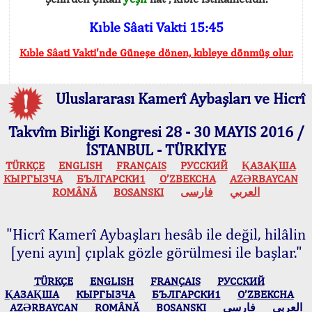
Kıble Sâati Vakti 15:45
Kıble Sâati Vakti'nde Güneşe dönen, kıbleye dönmüş olur.
Uluslararası Kamerî Aybaşları ve Hicrî
Takvîm Birliği Kongresi 28 - 30 MAYIS 2016 /
İSTANBUL - TÜRKİYE
TÜRKÇE
ENGLISH
FRANÇAIS
РУССКИЙ
ҚАЗАҚША
КЫPГЫЗЧA
БЪЛГАРСКИ1
O’ZBEKCHA
AZӘRBAYCAN
ROMÂNĂ
BOSANSKI
فارسی
العربي
"Hicrî Kamerî Aybaşları hesâb ile değil, hilâlin
[yeni ayın] çıplak gözle görülmesi ile başlar."
TÜRKÇE
ENGLISH
FRANÇAIS
РУССКИЙ
ҚАЗАҚША
КЫPГЫЗЧA
БЪЛГАРСКИ1
O’ZBEKCHA
AZӘRBAYCAN
ROMÂNĂ
BOSANSKI
فارسی
العربي