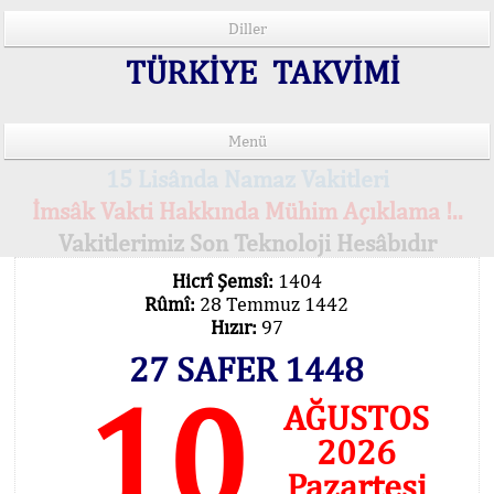
Diller
TÜRKİYE TAKVİMİ
Menü
15 Lisânda Namaz Vakitleri
İmsâk Vakti Hakkında Mühim Açıklama !..
Vakitlerimiz Son Teknoloji Hesâbıdır
Hicrî Şemsî:
1404
Rûmî:
28 Temmuz 1442
Hızır:
97
27 SAFER 1448
10
AĞUSTOS
2026
Pazartesi