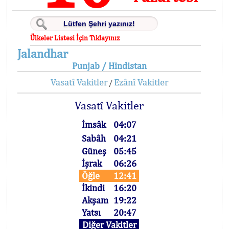
Ülkeler Listesi İçin Tıklayınız
Jalandhar
Punjab / Hindistan
Vasatî Vakitler
Ezânî Vakitler
/
Vasatî Vakitler
İmsâk
04:07
Sabâh
04:21
Güneş
05:45
İşrak
06:26
Öğle
12:41
İkindi
16:20
Akşam
19:22
Yatsı
20:47
Diğer Vakitler