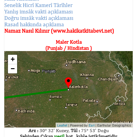
Senelik Hicrî Kamerî Târîhler
Yanlış imsâk vakti açıklaması
Doğru imsâk vakti açıklaması
Rasad hakkında açıklama
Namaz Nasıl Kılınır (www.hakikatkitabevi.net)
Maler Kotla
(Punjab / Hindistan )
+
−
Leaflet
| Powered by
Esri
|
Earthstar Geographics
Arz :
30° 32' Kuzey,
Tûl :
75° 53' Doğu
Şehirden Çıkan
yeşil
hat , kıble istikâmetidir.