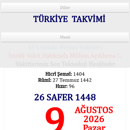
Diller
TÜRKİYE TAKVİMİ
Menü
15 Lisânda Namaz Vakitleri
İmsâk Vakti Hakkında Mühim Açıklama !..
Vakitlerimiz Son Teknoloji Hesâbıdır
Hicrî Şemsî:
1404
Rûmî:
27 Temmuz 1442
Hızır:
96
26 SAFER 1448
9
AĞUSTOS
2026
Pazar