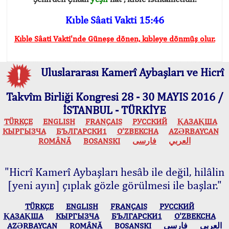
Kıble Sâati Vakti 15:46
Kıble Sâati Vakti'nde Güneşe dönen, kıbleye dönmüş olur.
Uluslararası Kamerî Aybaşları ve Hicrî
Takvîm Birliği Kongresi 28 - 30 MAYIS 2016 /
İSTANBUL - TÜRKİYE
TÜRKÇE
ENGLISH
FRANÇAIS
РУССКИЙ
ҚАЗАҚША
КЫPГЫЗЧA
БЪЛГАРСКИ1
O’ZBEKCHA
AZӘRBAYCAN
ROMÂNĂ
BOSANSKI
فارسی
العربي
"Hicrî Kamerî Aybaşları hesâb ile değil, hilâlin
[yeni ayın] çıplak gözle görülmesi ile başlar."
TÜRKÇE
ENGLISH
FRANÇAIS
РУССКИЙ
ҚАЗАҚША
КЫPГЫЗЧA
БЪЛГАРСКИ1
O’ZBEKCHA
AZӘRBAYCAN
ROMÂNĂ
BOSANSKI
فارسی
العربي