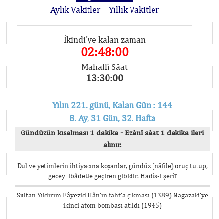
Aylık Vakitler
Yıllık Vakitler
İkindi'ye kalan zaman
02:48:00
Mahallî Sâat
13:30:00
Yılın 221. günü, Kalan Gün : 144
8. Ay, 31 Gün, 32. Hafta
Gündüzün kısalması 1 dakika - Ezânî sâat 1 dakika ileri
alınır.
Dul ve yetimlerin ihtiyacına koşanlar, gündüz (nâfile) oruç tutup,
geceyi ibâdetle geçiren gibidir. Hadîs-i şerîf
Sultan Yıldırım Bâyezid Hân’ın taht’a çıkması (1389) Nagazaki’ye
ikinci atom bombası atıldı (1945)