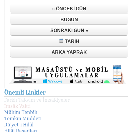
« ÖNCEKI GÜN
BUGÜN
SONRAKI GÜN »
TARIH
ARKA YAPRAK
Önemli Linkler
Farklı Takvim ve İmsâkiyeler
İmsâk Vakti
Mühim Tenbîh
Temkin Müddeti
Rü'yet-i Hilâl
Hilâl Rasadları