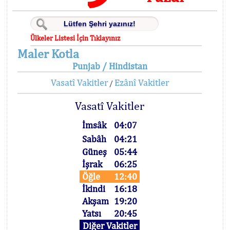
Ülkeler Listesi İçin Tıklayınız
Maler Kotla
Punjab / Hindistan
Vasatî Vakitler
Ezânî Vakitler
/
Vasatî Vakitler
İmsâk
04:07
Sabâh
04:21
Güneş
05:44
İşrak
06:25
Öğle
12:40
İkindi
16:18
Akşam
19:20
Yatsı
20:45
Diğer Vakitler