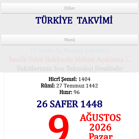
Diller
TÜRKİYE TAKVİMİ
Menü
15 Lisânda Namaz Vakitleri
İmsâk Vakti Hakkında Mühim Açıklama !..
Vakitlerimiz Son Teknoloji Hesâbıdır
Hicrî Şemsî:
1404
Rûmî:
27 Temmuz 1442
Hızır:
96
26 SAFER 1448
9
AĞUSTOS
2026
Pazar