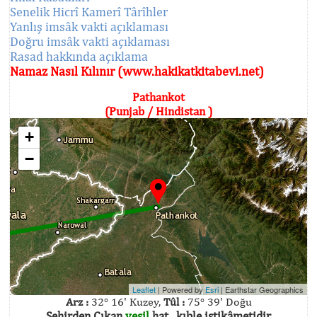
Senelik Hicrî Kamerî Târîhler
Yanlış imsâk vakti açıklaması
Doğru imsâk vakti açıklaması
Rasad hakkında açıklama
Namaz Nasıl Kılınır (www.hakikatkitabevi.net)
Pathankot
(Punjab / Hindistan )
+
−
Leaflet
| Powered by
Esri
|
Earthstar Geographics
Arz :
32° 16' Kuzey,
Tûl :
75° 39' Doğu
Şehirden Çıkan
yeşil
hat , kıble istikâmetidir.