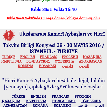
Kıble Sâati Vakti 15:40
Kıble Sâati Vakti'nde Güneşe dönen, kıbleye dönmüş olur.
Uluslararası Kamerî Aybaşları ve Hicrî
Takvîm Birliği Kongresi 28 - 30 MAYIS 2016 /
İSTANBUL - TÜRKİYE
TÜRKÇE
ENGLISH
FRANÇAIS
РУССКИЙ
ҚАЗАҚША
КЫPГЫЗЧA
БЪЛГАРСКИ1
O’ZBEKCHA
AZӘRBAYCAN
ROMÂNĂ
BOSANSKI
فارسی
العربي
"Hicrî Kamerî Aybaşları hesâb ile değil, hilâlin
[yeni ayın] çıplak gözle görülmesi ile başlar."
TÜRKÇE
ENGLISH
FRANÇAIS
РУССКИЙ
ҚАЗАҚША
КЫPГЫЗЧA
БЪЛГАРСКИ1
O’ZBEKCHA
AZӘRBAYCAN
ROMÂNĂ
BOSANSKI
فارسی
العربي