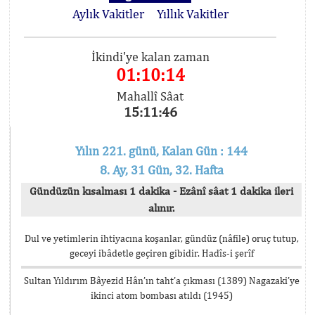
Aylık Vakitler
Yıllık Vakitler
İkindi'ye kalan zaman
01:10:14
Mahallî Sâat
15:11:46
Yılın 221. günü, Kalan Gün : 144
8. Ay, 31 Gün, 32. Hafta
Gündüzün kısalması 1 dakika - Ezânî sâat 1 dakika ileri
alınır.
Dul ve yetimlerin ihtiyacına koşanlar, gündüz (nâfile) oruç tutup,
geceyi ibâdetle geçiren gibidir. Hadîs-i şerîf
Sultan Yıldırım Bâyezid Hân’ın taht’a çıkması (1389) Nagazaki’ye
ikinci atom bombası atıldı (1945)