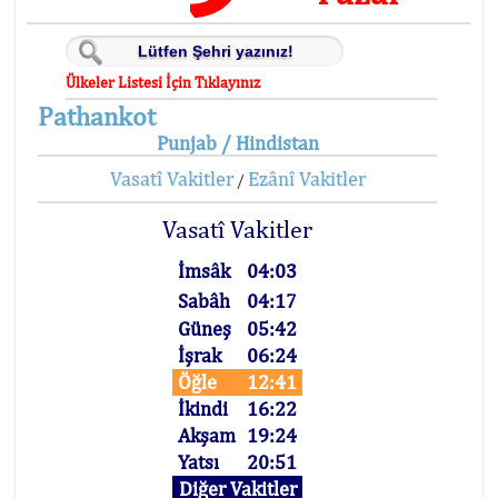
Ülkeler Listesi İçin Tıklayınız
Pathankot
Punjab / Hindistan
Vasatî Vakitler
Ezânî Vakitler
/
Vasatî Vakitler
İmsâk
04:03
Sabâh
04:17
Güneş
05:42
İşrak
06:24
Öğle
12:41
İkindi
16:22
Akşam
19:24
Yatsı
20:51
Diğer Vakitler