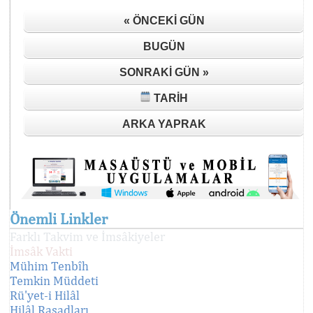
« ÖNCEKI GÜN
BUGÜN
SONRAKI GÜN »
TARIH
ARKA YAPRAK
Önemli Linkler
Farklı Takvim ve İmsâkiyeler
İmsâk Vakti
Mühim Tenbîh
Temkin Müddeti
Rü'yet-i Hilâl
Hilâl Rasadları