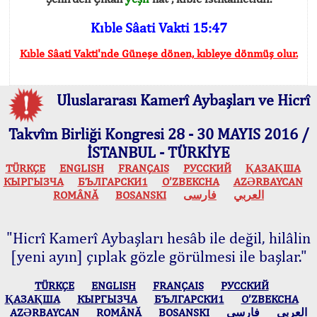
Kıble Sâati Vakti 15:47
Kıble Sâati Vakti'nde Güneşe dönen, kıbleye dönmüş olur.
Uluslararası Kamerî Aybaşları ve Hicrî
Takvîm Birliği Kongresi 28 - 30 MAYIS 2016 /
İSTANBUL - TÜRKİYE
TÜRKÇE
ENGLISH
FRANÇAIS
РУССКИЙ
ҚАЗАҚША
КЫPГЫЗЧA
БЪЛГАРСКИ1
O’ZBEKCHA
AZӘRBAYCAN
ROMÂNĂ
BOSANSKI
فارسی
العربي
"Hicrî Kamerî Aybaşları hesâb ile değil, hilâlin
[yeni ayın] çıplak gözle görülmesi ile başlar."
TÜRKÇE
ENGLISH
FRANÇAIS
РУССКИЙ
ҚАЗАҚША
КЫPГЫЗЧA
БЪЛГАРСКИ1
O’ZBEKCHA
AZӘRBAYCAN
ROMÂNĂ
BOSANSKI
فارسی
العربي