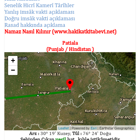
Senelik Hicrî Kamerî Târîhler
Yanlış imsâk vakti açıklaması
Doğru imsâk vakti açıklaması
Rasad hakkında açıklama
Namaz Nasıl Kılınır (www.hakikatkitabevi.net)
Patiala
(Punjab / Hindistan )
+
−
Leaflet
| Powered by
Esri
|
Earthstar Geographics
Arz :
30° 19' Kuzey,
Tûl :
76° 24' Doğu
Şehirden Çıkan
yeşil
hat , kıble istikâmetidir.