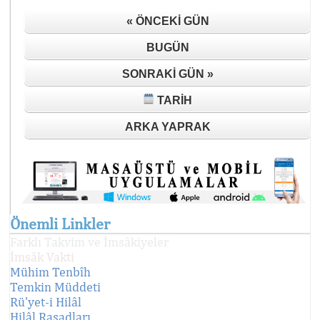
« ÖNCEKI GÜN
BUGÜN
SONRAKI GÜN »
TARIH
ARKA YAPRAK
Önemli Linkler
Farklı Takvim ve İmsâkiyeler
İmsâk Vakti
Mühim Tenbîh
Temkin Müddeti
Rü'yet-i Hilâl
Hilâl Rasadları