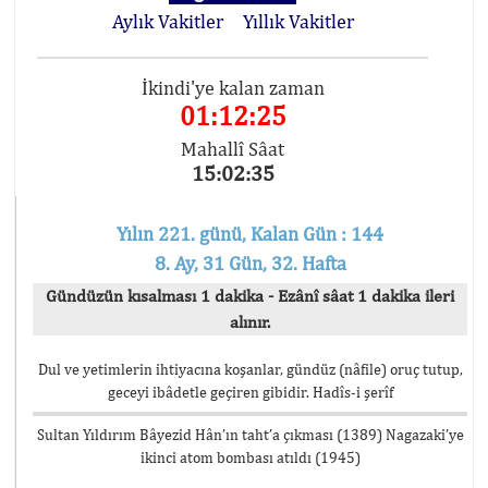
Aylık Vakitler
Yıllık Vakitler
İkindi'ye kalan zaman
01:12:24
Mahallî Sâat
15:02:36
Yılın 221. günü, Kalan Gün : 144
8. Ay, 31 Gün, 32. Hafta
Gündüzün kısalması 1 dakika - Ezânî sâat 1 dakika ileri
alınır.
Dul ve yetimlerin ihtiyacına koşanlar, gündüz (nâfile) oruç tutup,
geceyi ibâdetle geçiren gibidir. Hadîs-i şerîf
Sultan Yıldırım Bâyezid Hân’ın taht’a çıkması (1389) Nagazaki’ye
ikinci atom bombası atıldı (1945)