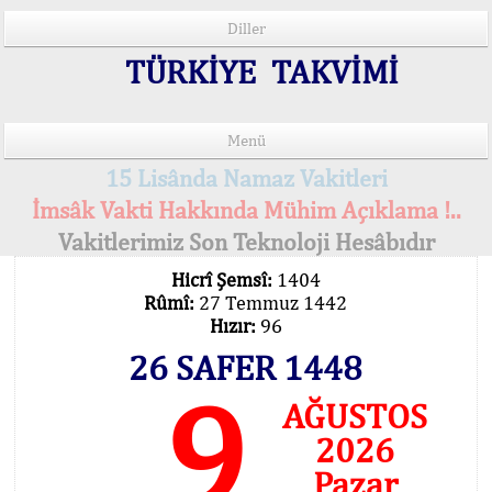
Diller
TÜRKİYE TAKVİMİ
Menü
15 Lisânda Namaz Vakitleri
İmsâk Vakti Hakkında Mühim Açıklama !..
Vakitlerimiz Son Teknoloji Hesâbıdır
Hicrî Şemsî:
1404
Rûmî:
27 Temmuz 1442
Hızır:
96
26 SAFER 1448
9
AĞUSTOS
2026
Pazar