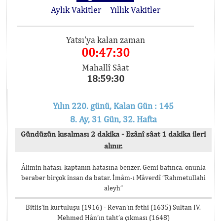
Aylık Vakitler
Yıllık Vakitler
Yatsı'ya kalan zaman
00:47:30
Mahallî Sâat
18:59:30
Yılın 220. günü, Kalan Gün : 145
8. Ay, 31 Gün, 32. Hafta
Gündüzün kısalması 2 dakika - Ezânî sâat 1 dakika ileri
alınır.
Âlimin hatası, kaptanın hatasına benzer. Gemi batınca, onunla
beraber birçok insan da batar. İmâm-ı Mâverdî “Rahmetullahi
aleyh”
Bitlis’in kurtuluşu (1916) - Revan’ın fethi (1635) Sultan IV.
Mehmed Hân’ın taht’a çıkması (1648)