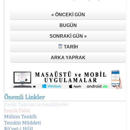
« ÖNCEKI GÜN
BUGÜN
SONRAKI GÜN »
TARIH
ARKA YAPRAK
Önemli Linkler
Farklı Takvim ve İmsâkiyeler
İmsâk Vakti
Mühim Tenbîh
Temkin Müddeti
Rü'yet-i Hilâl