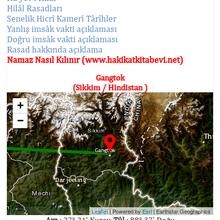
Hilâl Rasadları
Senelik Hicrî Kamerî Târîhler
Yanlış imsâk vakti açıklaması
Doğru imsâk vakti açıklaması
Rasad hakkında açıklama
Namaz Nasıl Kılınır (www.hakikatkitabevi.net)
Gangtok
(Sikkim / Hindistan )
+
−
Leaflet
| Powered by
Esri
|
Earthstar Geographics
Arz :
27° 21' Kuzey,
Tûl :
88° 37' Doğu