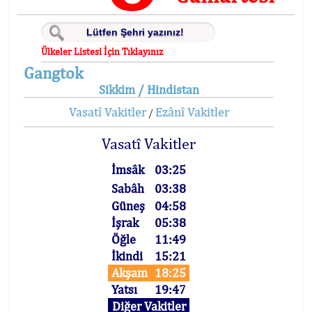
Ülkeler Listesi İçin Tıklayınız
Gangtok
Sikkim / Hindistan
Vasatî Vakitler
Ezânî Vakitler
/
Vasatî Vakitler
İmsâk
03:25
Sabâh
03:38
Güneş
04:58
İşrak
05:38
Öğle
11:49
İkindi
15:21
Akşam
18:25
Yatsı
19:47
Diğer Vakitler