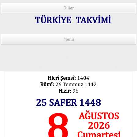
Diller
TÜRKİYE TAKVİMİ
Menü
15 Lisânda Namaz Vakitleri
İmsâk Vakti Hakkında Mühim Açıklama !..
Vakitlerimiz Son Teknoloji Hesâbıdır
Hicrî Şemsî:
1404
Rûmî:
26 Temmuz 1442
Hızır:
95
25 SAFER 1448
8
AĞUSTOS
2026
Cumartesi