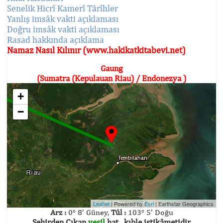
Senelik Hicrî Kamerî Târîhler
Yanlış imsâk vakti açıklaması
Doğru imsâk vakti açıklaması
Rasad hakkında açıklama
Namaz Nasıl Kılınır (www.hakikatkitabevi.net)
Gaung
(Sumatra (Kepulauan Riau) / Endonezya )
+
−
Leaflet
| Powered by
Esri
|
Earthstar Geographics
Arz :
0° 8' Güney,
Tûl :
103° 5' Doğu
Şehirden Çıkan
yeşil
hat , kıble istikâmetidir.