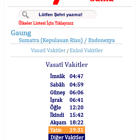
Ülkeler Listesi İçin Tıklayınız
Gaung
Sumatra (Kepulauan Riau) / Endonezya
Vasatî Vakitler
Ezânî Vakitler
/
Vasatî Vakitler
İmsâk
04:47
Sabâh
04:59
Güneş
06:06
İşrak
06:41
Öğle
12:20
İkindi
15:42
Akşam
18:22
Yatsı
19:31
Diğer Vakitler