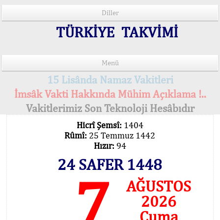
Diller
TÜRKİYE TAKVİMİ
Menü
15 Lisânda Namaz Vakitleri
İmsâk Vakti Hakkında Mühim Açıklama !..
Vakitlerimiz Son Teknoloji Hesâbıdır
Hicrî Şemsî:
1404
Rûmî:
25 Temmuz 1442
Hızır:
94
24 SAFER 1448
7
AĞUSTOS
2026
Cuma