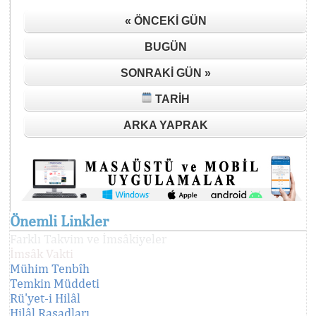
« ÖNCEKI GÜN
BUGÜN
SONRAKI GÜN »
TARIH
ARKA YAPRAK
Önemli Linkler
Farklı Takvim ve İmsâkiyeler
İmsâk Vakti
Mühim Tenbîh
Temkin Müddeti
Rü'yet-i Hilâl
Hilâl Rasadları