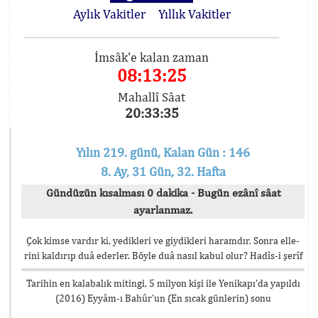
Aylık Vakitler
Yıllık Vakitler
İmsâk'e kalan zaman
08:13:25
Mahallî Sâat
20:33:35
Yılın 219. günü, Kalan Gün : 146
8. Ay, 31 Gün, 32. Hafta
Gündüzün kısalması 0 dakika - Bugün ezânî sâat
ayarlanmaz.
Çok kimse vardır ki, yedikleri ve giydikleri haramdır. Sonra elle-
rini kaldırıp duâ ederler. Böyle duâ nasıl kabul olur? Hadîs-i şerîf
Tarihin en kalabalık mitingi, 5 milyon kişi ile Yenikapı’da yapıldı
(2016) Eyyâm-ı Bahûr’un (En sıcak günlerin) sonu