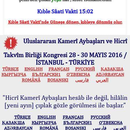
Kıble Sâati Vakti 15:02
Kıble Sâati Vakti'nde Güneşe dönen, kıbleye dönmüş olur.
Uluslararası Kamerî Aybaşları ve Hicrî
Takvîm Birliği Kongresi 28 - 30 MAYIS 2016 /
İSTANBUL - TÜRKİYE
TÜRKÇE
ENGLISH
FRANÇAIS
РУССКИЙ
ҚАЗАҚША
КЫPГЫЗЧA
БЪЛГАРСКИ1
O’ZBEKCHA
AZӘRBAYCAN
ROMÂNĂ
BOSANSKI
فارسی
العربي
"Hicrî Kamerî Aybaşları hesâb ile değil, hilâlin
[yeni ayın] çıplak gözle görülmesi ile başlar."
TÜRKÇE
ENGLISH
FRANÇAIS
РУССКИЙ
ҚАЗАҚША
КЫPГЫЗЧA
БЪЛГАРСКИ1
O’ZBEKCHA
AZӘRBAYCAN
ROMÂNĂ
BOSANSKI
فارسی
العربي