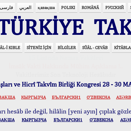
فارسی
العربي
қазақша
POLSKI
ROMÂNĂ
РУССКИЙ
ÜRKİYE TAK
ÂL-İ KIBLE
SİTENİZ İÇİN
BİLGİLER
SÜÂL - CEVÂB
KİTÂBLA
15 Lisânda Namaz Vakitleri
İmsâk Vakti Hakkında Mühim Açıklama !..
Vakitlerimiz Son Teknoloji Hesâbıdır
ları ve Hicrî Takvîm Birliği Kongresi 28 - 30
ЗАҚША
КЫPГЫЗЧA
БЪЛГАРСКИ1
O’ZBEKCHA
AZӘRB
ı hesâb ile değil, hilâlin [yeni ayın] çıplak gözle
ЗАҚША
КЫPГЫЗЧA
БЪЛГАРСКИ1
O’ZBEKCHA
AZӘ