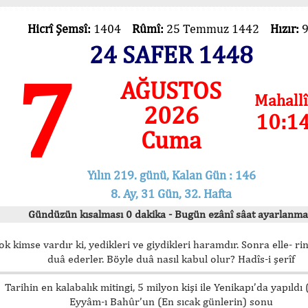
Hicrî Şemsî:
1404
Rûmî:
25 Temmuz 1442
Hızır:
24 SAFER 1448
7
AĞUSTOS
Mahallî
2026
10:1
Cuma
Yılın 219. günü, Kalan Gün : 146
8. Ay, 31 Gün, 32. Hafta
Gündüzün kısalması 0 dakika - Bugün ezânî sâat ayarlanma
ok kimse vardır ki, yedikleri ve giydikleri haramdır. Sonra elle- rin
duâ ederler. Böyle duâ nasıl kabul olur? Hadîs-i şerîf
Tarihin en kalabalık mitingi, 5 milyon kişi ile Yenikapı’da yapıldı
Eyyâm-ı Bahûr’un (En sıcak günlerin) sonu