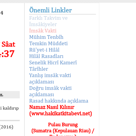
Önemli Linkler
94
Farklı Takvim ve
İmsâkiyeler
İmsâk Vakti
Mühim Tenbîh
 Sâat
Temkin Müddeti
Rü'yet-i Hilâl
4:37
Hilâl Rasadları
Senelik Hicrî Kamerî
Târîhler
Yanlış imsâk vakti
açıklaması
Doğru imsâk vakti
açıklaması
z.
Rasad hakkında açıklama
Namaz Nasıl Kılınır
i kaldırıp
(www.hakikatkitabevi.net)
Pulau Burung
 (2016)
(Sumatra (Kepulauan Riau) /