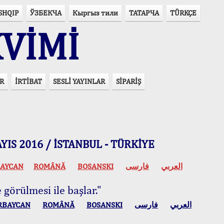
SHQIP
ЎЗБЕКЧА
Кыргыз тили
ТАТАРЧА
TÜRKÇE
VİMİ
R
İRTİBAT
SESLİ YAYINLAR
SİPARİŞ
 MAYIS 2016 / İSTANBUL - TÜRKİYE
AYCAN
ROMÂNĂ
BOSANSKI
فارسی
العربي
 görülmesi ile başlar."
RBAYCAN
ROMÂNĂ
BOSANSKI
فارسی
العربي