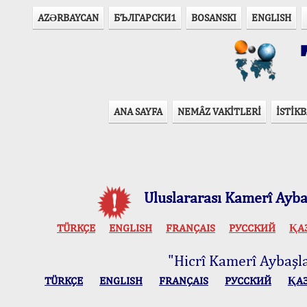
AZӘRBAYCAN
БЪЛГАРСКИ1
BOSANSKI
ENGLISH
T
ANA SAYFA
NEMÂZ VAKİTLERİ
İSTİKB
Uluslararası Kamerî Aybaş
TÜRKÇE
ENGLISH
FRANÇAIS
РУССКИЙ
ҚА
"Hicrî Kamerî Aybaşlar
TÜRKÇE
ENGLISH
FRANÇAIS
РУССКИЙ
ҚА