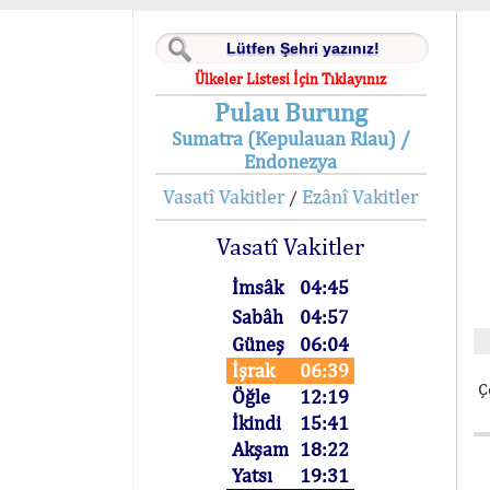
Ülkeler Listesi İçin Tıklayınız
Pulau Burung
Sumatra (Kepulauan Riau) /
Endonezya
Vasatî Vakitler
Ezânî Vakitler
/
Vasatî Vakitler
İmsâk
04:45
Sabâh
04:57
Güneş
06:04
İşrak
06:39
Ç
Öğle
12:19
İkindi
15:41
Akşam
18:22
Yatsı
19:31