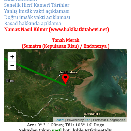
Senelik Hicrî Kamerî Târîhler
Yanlış imsâk vakti açıklaması
Doğru imsâk vakti açıklaması
Rasad hakkında açıklama
Namaz Nasıl Kılınır (www.hakikatkitabevi.net)
Tanah Merah
(Sumatra (Kepulauan Riau) / Endonezya )
+
−
Leaflet
| Powered by
Esri
|
Earthstar Geographics
Arz :
0° 31' Güney,
Tûl :
103° 16' Doğu
Şehirden Çıkan
yeşil
hat , kıble istikâmetidir.