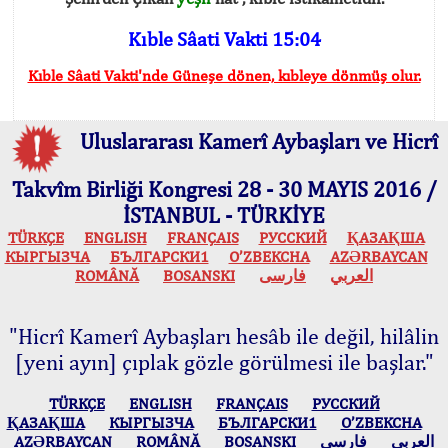
Kıble Sâati Vakti 15:04
Kıble Sâati Vakti'nde Güneşe dönen, kıbleye dönmüş olur.
Uluslararası Kamerî Aybaşları ve Hicrî
Takvîm Birliği Kongresi 28 - 30 MAYIS 2016 /
İSTANBUL - TÜRKİYE
TÜRKÇE
ENGLISH
FRANÇAIS
РУССКИЙ
ҚАЗАҚША
КЫPГЫЗЧA
БЪЛГАРСКИ1
O’ZBEKCHA
AZӘRBAYCAN
ROMÂNĂ
BOSANSKI
فارسی
العربي
"Hicrî Kamerî Aybaşları hesâb ile değil, hilâlin
[yeni ayın] çıplak gözle görülmesi ile başlar."
TÜRKÇE
ENGLISH
FRANÇAIS
РУССКИЙ
ҚАЗАҚША
КЫPГЫЗЧA
БЪЛГАРСКИ1
O’ZBEKCHA
AZӘRBAYCAN
ROMÂNĂ
BOSANSKI
فارسی
العربي