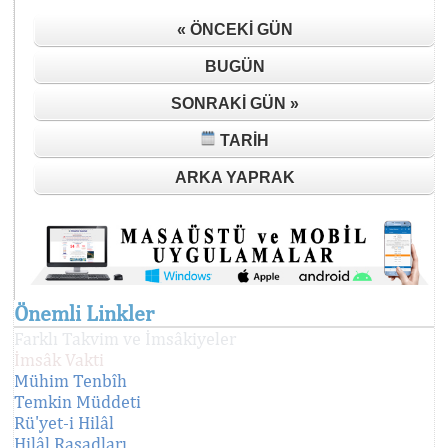
« ÖNCEKI GÜN
BUGÜN
SONRAKI GÜN »
TARIH
ARKA YAPRAK
Önemli Linkler
Farklı Takvim ve İmsâkiyeler
İmsâk Vakti
Mühim Tenbîh
Temkin Müddeti
Rü'yet-i Hilâl
Hilâl Rasadları