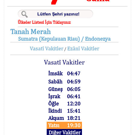
Ülkeler Listesi İçin Tıklayınız
Tanah Merah
Sumatra (Kepulauan Riau) / Endonezya
Vasatî Vakitler
Ezânî Vakitler
/
Vasatî Vakitler
İmsâk
04:47
Sabâh
04:59
Güneş
06:05
İşrak
06:41
Öğle
12:20
İkindi
15:41
Akşam
18:21
Yatsı
19:30
Diğer Vakitler