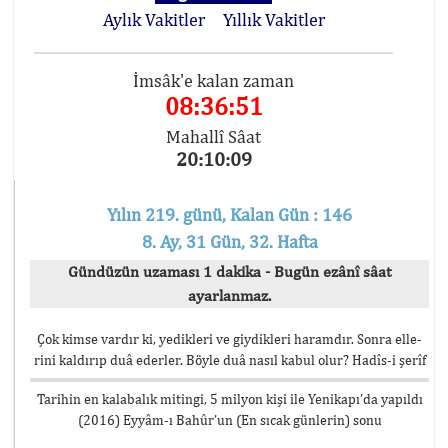
Aylık Vakitler
Yıllık Vakitler
İmsâk'e kalan zaman
08:36:51
Mahallî Sâat
20:10:09
Yılın 219. günü, Kalan Gün : 146
8. Ay, 31 Gün, 32. Hafta
Gündüzün uzaması 1 dakika - Bugün ezânî sâat
ayarlanmaz.
Çok kimse vardır ki, yedikleri ve giydikleri haramdır. Sonra elle-
rini kaldırıp duâ ederler. Böyle duâ nasıl kabul olur? Hadîs-i şerîf
Tarihin en kalabalık mitingi, 5 milyon kişi ile Yenikapı’da yapıldı
(2016) Eyyâm-ı Bahûr’un (En sıcak günlerin) sonu