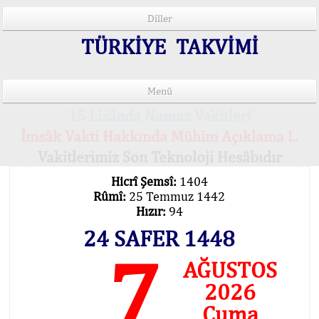
Diller
TÜRKİYE TAKVİMİ
Menü
15 Lisânda Namaz Vakitleri
İmsâk Vakti Hakkında Mühim Açıklama !..
Vakitlerimiz Son Teknoloji Hesâbıdır
Hicrî Şemsî:
1404
Rûmî:
25 Temmuz 1442
Hızır:
94
24 SAFER 1448
7
AĞUSTOS
2026
Cuma