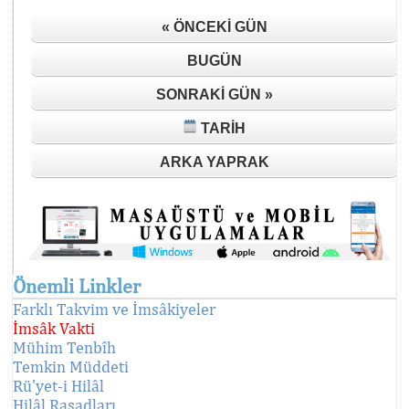
« ÖNCEKI GÜN
BUGÜN
SONRAKI GÜN »
TARIH
ARKA YAPRAK
Önemli Linkler
Farklı Takvim ve İmsâkiyeler
İmsâk Vakti
Mühim Tenbîh
Temkin Müddeti
Rü'yet-i Hilâl
Hilâl Rasadları