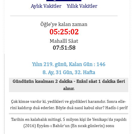
Aylık Vakitler
Yıllık Vakitler
Öğle'ye kalan zaman
05:25:02
Mahallî Sâat
07:51:58
Yılın 219. günü, Kalan Gün : 146
8. Ay, 31 Gün, 32. Hafta
Gündüzün kısalması 2 dakika - Ezânî sâat 1 dakika ileri
alınır.
Çok kimse vardır ki, yedikleri ve giydikleri haramdır. Sonra elle-
rini kaldırıp duâ ederler. Böyle duâ nasıl kabul olur? Hadîs-i şerîf
Tarihin en kalabalık mitingi, 5 milyon kişi ile Yenikapı’da yapıldı
(2016) Eyyâm-ı Bahûr’un (En sıcak günlerin) sonu