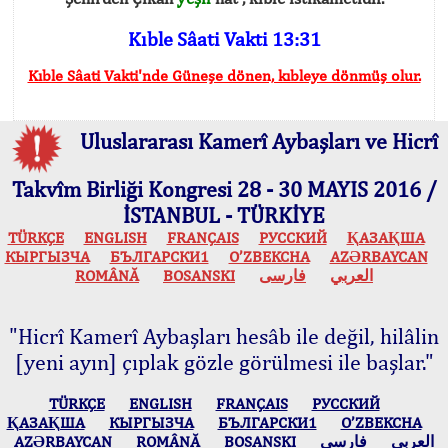
Kıble Sâati Vakti 13:31
Kıble Sâati Vakti'nde Güneşe dönen, kıbleye dönmüş olur.
Uluslararası Kamerî Aybaşları ve Hicrî
Takvîm Birliği Kongresi 28 - 30 MAYIS 2016 /
İSTANBUL - TÜRKİYE
TÜRKÇE
ENGLISH
FRANÇAIS
РУССКИЙ
ҚАЗАҚША
КЫPГЫЗЧA
БЪЛГАРСКИ1
O’ZBEKCHA
AZӘRBAYCAN
ROMÂNĂ
BOSANSKI
فارسی
العربي
"Hicrî Kamerî Aybaşları hesâb ile değil, hilâlin
[yeni ayın] çıplak gözle görülmesi ile başlar."
TÜRKÇE
ENGLISH
FRANÇAIS
РУССКИЙ
ҚАЗАҚША
КЫPГЫЗЧA
БЪЛГАРСКИ1
O’ZBEKCHA
AZӘRBAYCAN
ROMÂNĂ
BOSANSKI
فارسی
العربي