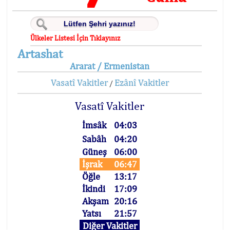
Ülkeler Listesi İçin Tıklayınız
Artashat
Ararat / Ermenistan
Vasatî Vakitler
Ezânî Vakitler
/
Vasatî Vakitler
İmsâk
04:03
Sabâh
04:20
Güneş
06:00
İşrak
06:47
Öğle
13:17
İkindi
17:09
Akşam
20:16
Yatsı
21:57
Diğer Vakitler