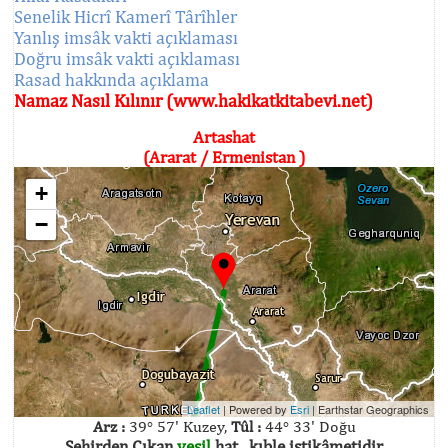
Senelik Hicrî Kamerî Târîhler
Yanlış imsâk vakti açıklaması
Doğru imsâk vakti açıklaması
Rasad hakkında açıklama
Namaz Nasıl Kılınır (www.hakikatkitabevi.net)
Artashat
(Ararat / Ermenistan )
+
−
Leaflet
| Powered by
Esri
|
Earthstar Geographics
Arz :
39° 57' Kuzey,
Tûl :
44° 33' Doğu
Şehirden Çıkan
yeşil
hat , kıble istikâmetidir.