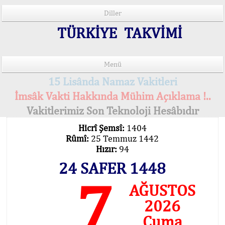
Diller
TÜRKİYE TAKVİMİ
Menü
15 Lisânda Namaz Vakitleri
İmsâk Vakti Hakkında Mühim Açıklama !..
Vakitlerimiz Son Teknoloji Hesâbıdır
Hicrî Şemsî:
1404
Rûmî:
25 Temmuz 1442
Hızır:
94
24 SAFER 1448
7
AĞUSTOS
2026
Cuma