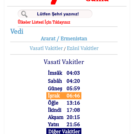
Ülkeler Listesi İçin Tıklayınız
Vedi
Ararat / Ermenistan
Vasatî Vakitler
Ezânî Vakitler
/
Vasatî Vakitler
İmsâk
04:03
Sabâh
04:20
Güneş
05:59
İşrak
06:46
Öğle
13:16
İkindi
17:08
Akşam
20:15
Yatsı
21:56
Diğer Vakitler