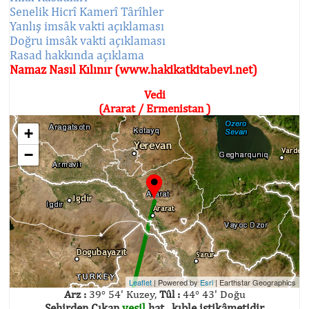
Senelik Hicrî Kamerî Târîhler
Yanlış imsâk vakti açıklaması
Doğru imsâk vakti açıklaması
Rasad hakkında açıklama
Namaz Nasıl Kılınır (www.hakikatkitabevi.net)
Vedi
(Ararat / Ermenistan )
+
−
Leaflet
| Powered by
Esri
|
Earthstar Geographics
Arz :
39° 54' Kuzey,
Tûl :
44° 43' Doğu
Şehirden Çıkan
yeşil
hat , kıble istikâmetidir.