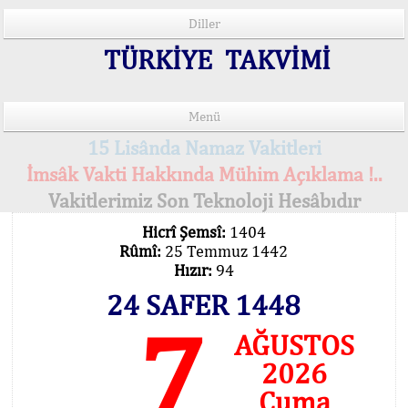
Diller
TÜRKİYE TAKVİMİ
Menü
15 Lisânda Namaz Vakitleri
İmsâk Vakti Hakkında Mühim Açıklama !..
Vakitlerimiz Son Teknoloji Hesâbıdır
Hicrî Şemsî:
1404
Rûmî:
25 Temmuz 1442
Hızır:
94
24 SAFER 1448
7
AĞUSTOS
2026
Cuma