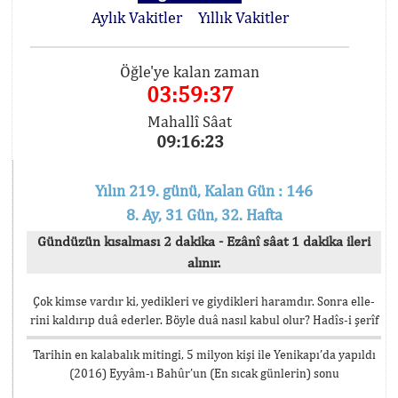
Aylık Vakitler
Yıllık Vakitler
Öğle'ye kalan zaman
03:59:37
Mahallî Sâat
09:16:23
Yılın 219. günü, Kalan Gün : 146
8. Ay, 31 Gün, 32. Hafta
Gündüzün kısalması 2 dakika - Ezânî sâat 1 dakika ileri
alınır.
Çok kimse vardır ki, yedikleri ve giydikleri haramdır. Sonra elle-
rini kaldırıp duâ ederler. Böyle duâ nasıl kabul olur? Hadîs-i şerîf
Tarihin en kalabalık mitingi, 5 milyon kişi ile Yenikapı’da yapıldı
(2016) Eyyâm-ı Bahûr’un (En sıcak günlerin) sonu