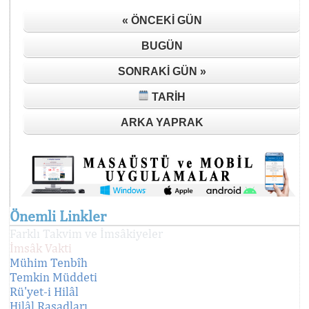
« ÖNCEKI GÜN
BUGÜN
SONRAKI GÜN »
TARIH
ARKA YAPRAK
Önemli Linkler
Farklı Takvim ve İmsâkiyeler
İmsâk Vakti
Mühim Tenbîh
Temkin Müddeti
Rü'yet-i Hilâl
Hilâl Rasadları