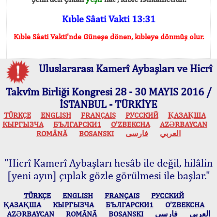
Kıble Sâati Vakti 13:31
Kıble Sâati Vakti'nde Güneşe dönen, kıbleye dönmüş olur.
Uluslararası Kamerî Aybaşları ve Hicrî
Takvîm Birliği Kongresi 28 - 30 MAYIS 2016 /
İSTANBUL - TÜRKİYE
TÜRKÇE
ENGLISH
FRANÇAIS
РУССКИЙ
ҚАЗАҚША
КЫPГЫЗЧA
БЪЛГАРСКИ1
O’ZBEKCHA
AZӘRBAYCAN
ROMÂNĂ
BOSANSKI
فارسی
العربي
"Hicrî Kamerî Aybaşları hesâb ile değil, hilâlin
[yeni ayın] çıplak gözle görülmesi ile başlar."
TÜRKÇE
ENGLISH
FRANÇAIS
РУССКИЙ
ҚАЗАҚША
КЫPГЫЗЧA
БЪЛГАРСКИ1
O’ZBEKCHA
AZӘRBAYCAN
ROMÂNĂ
BOSANSKI
فارسی
العربي