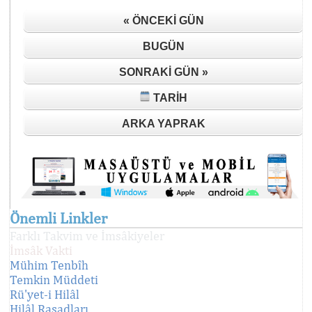
« ÖNCEKI GÜN
BUGÜN
SONRAKI GÜN »
TARIH
ARKA YAPRAK
Önemli Linkler
Farklı Takvim ve İmsâkiyeler
İmsâk Vakti
Mühim Tenbîh
Temkin Müddeti
Rü'yet-i Hilâl
Hilâl Rasadları