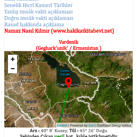
Senelik Hicrî Kamerî Târîhler
Yanlış imsâk vakti açıklaması
Doğru imsâk vakti açıklaması
Rasad hakkında açıklama
Namaz Nasıl Kılınır (www.hakikatkitabevi.net)
Vardenik
(Geghark'unik' / Ermenistan )
+
−
Leaflet
| Powered by
Esri
|
Earthstar Geographics
Arz :
40° 8' Kuzey,
Tûl :
45° 26' Doğu
Şehirden Çıkan
yeşil
hat , kıble istikâmetidir.