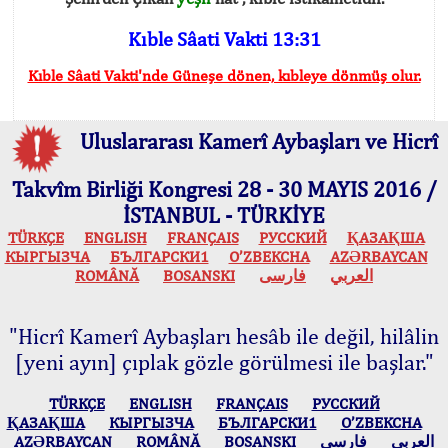
Kıble Sâati Vakti 13:31
Kıble Sâati Vakti'nde Güneşe dönen, kıbleye dönmüş olur.
Uluslararası Kamerî Aybaşları ve Hicrî
Takvîm Birliği Kongresi 28 - 30 MAYIS 2016 /
İSTANBUL - TÜRKİYE
TÜRKÇE
ENGLISH
FRANÇAIS
РУССКИЙ
ҚАЗАҚША
КЫPГЫЗЧA
БЪЛГАРСКИ1
O’ZBEKCHA
AZӘRBAYCAN
ROMÂNĂ
BOSANSKI
فارسی
العربي
"Hicrî Kamerî Aybaşları hesâb ile değil, hilâlin
[yeni ayın] çıplak gözle görülmesi ile başlar."
TÜRKÇE
ENGLISH
FRANÇAIS
РУССКИЙ
ҚАЗАҚША
КЫPГЫЗЧA
БЪЛГАРСКИ1
O’ZBEKCHA
AZӘRBAYCAN
ROMÂNĂ
BOSANSKI
فارسی
العربي