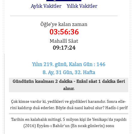
Aylık Vakitler
Yıllık Vakitler
Öğle'ye kalan zaman
03:56:35
Mahallî Sâat
09:17:25
Yılın 219. günü, Kalan Gün : 146
8. Ay, 31 Gün, 32. Hafta
Gündüzün kısalması 2 dakika - Ezânî sâat 1 dakika ileri
alınır.
Çok kimse vardır ki, yedikleri ve giydikleri haramdır. Sonra elle-
rini kaldırıp duâ ederler. Böyle duâ nasıl kabul olur? Hadîs-i şerîf
Tarihin en kalabalık mitingi, 5 milyon kişi ile Yenikapı’da yapıldı
(2016) Eyyâm-ı Bahûr’un (En sıcak günlerin) sonu