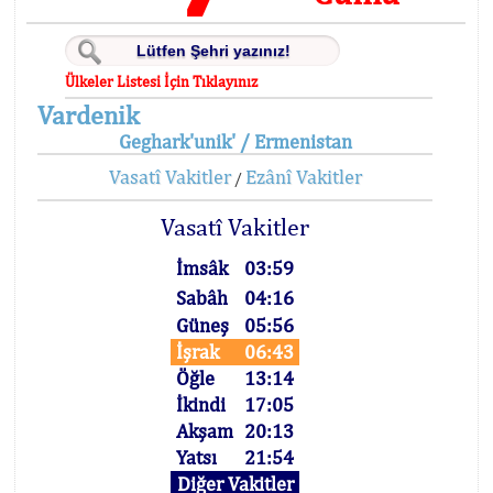
Ülkeler Listesi İçin Tıklayınız
Vardenik
Geghark'unik' / Ermenistan
Vasatî Vakitler
Ezânî Vakitler
/
Vasatî Vakitler
İmsâk
03:59
Sabâh
04:16
Güneş
05:56
İşrak
06:43
Öğle
13:14
İkindi
17:05
Akşam
20:13
Yatsı
21:54
Diğer Vakitler