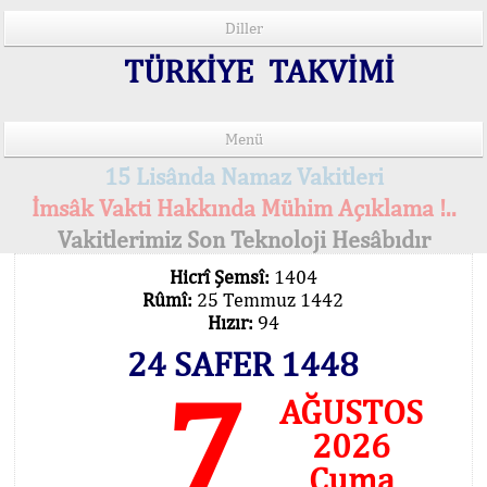
Diller
TÜRKİYE TAKVİMİ
Menü
15 Lisânda Namaz Vakitleri
İmsâk Vakti Hakkında Mühim Açıklama !..
Vakitlerimiz Son Teknoloji Hesâbıdır
Hicrî Şemsî:
1404
Rûmî:
25 Temmuz 1442
Hızır:
94
24 SAFER 1448
7
AĞUSTOS
2026
Cuma