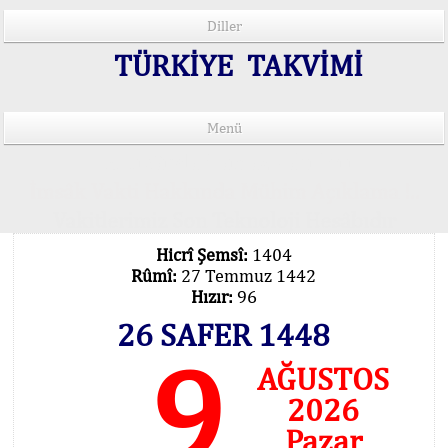
Diller
TÜRKİYE TAKVİMİ
Menü
15 Lisânda Namaz Vakitleri
İmsâk Vakti Hakkında Mühim Açıklama !..
Vakitlerimiz Son Teknoloji Hesâbıdır
Hicrî Şemsî:
1404
Rûmî:
27 Temmuz 1442
Hızır:
96
26 SAFER 1448
9
AĞUSTOS
2026
Pazar