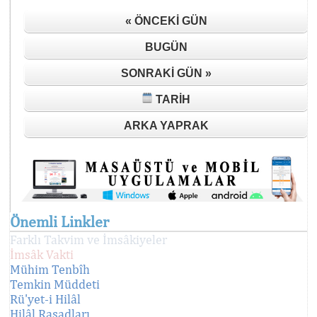
« ÖNCEKI GÜN
BUGÜN
SONRAKI GÜN »
TARIH
ARKA YAPRAK
Önemli Linkler
Farklı Takvim ve İmsâkiyeler
İmsâk Vakti
Mühim Tenbîh
Temkin Müddeti
Rü'yet-i Hilâl
Hilâl Rasadları