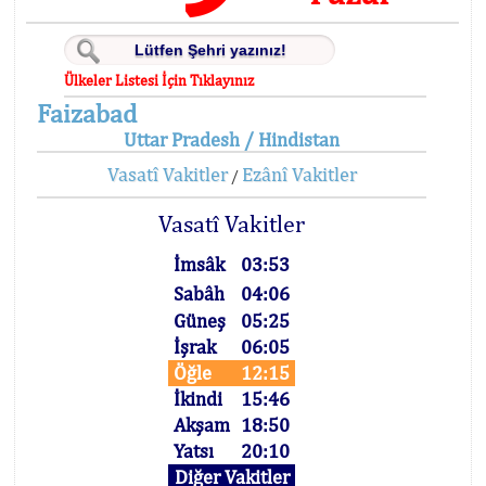
Ülkeler Listesi İçin Tıklayınız
Faizabad
Uttar Pradesh / Hindistan
Vasatî Vakitler
Ezânî Vakitler
/
Vasatî Vakitler
İmsâk
03:53
Sabâh
04:06
Güneş
05:25
İşrak
06:05
Öğle
12:15
İkindi
15:46
Akşam
18:50
Yatsı
20:10
Diğer Vakitler