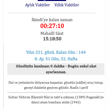
Aylık Vakitler
Yıllık Vakitler
İkindi'ye kalan zaman
00:27:10
Mahallî Sâat
15:18:50
Yılın 221. günü, Kalan Gün : 144
8. Ay, 31 Gün, 32. Hafta
Gündüzün kısalması 0 dakika - Bugün ezânî sâat
ayarlanmaz.
Dul ve yetimlerin ihtiyacına koşanlar, gündüz (nâfile) oruç tutup,
geceyi ibâdetle geçiren gibidir. Hadîs-i şerîf
Sultan Yıldırım Bâyezid Hân’ın taht’a çıkması (1389) Nagazaki’ye
ikinci atom bombası atıldı (1945)