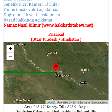
Senelik Hicrî Kamerî Târîhler
Yanlış imsâk vakti açıklaması
Doğru imsâk vakti açıklaması
Rasad hakkında açıklama
Namaz Nasıl Kılınır (www.hakikatkitabevi.net)
Faizabad
(Uttar Pradesh / Hindistan )
+
−
Leaflet
| Powered by
Esri
|
Earthstar Geographics
Arz :
26° 47' Kuzey,
Tûl :
82° 9' Doğu
Şehirden Çıkan
yeşil
hat , kıble istikâmetidir.