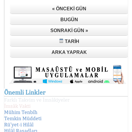
« ÖNCEKI GÜN
BUGÜN
SONRAKI GÜN »
TARIH
ARKA YAPRAK
Önemli Linkler
Farklı Takvim ve İmsâkiyeler
İmsâk Vakti
Mühim Tenbîh
Temkin Müddeti
Rü'yet-i Hilâl
Hilâl Rasadları