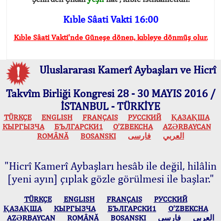
Kıble Sâati Vakti 16:00
Kıble Sâati Vakti'nde Güneşe dönen, kıbleye dönmüş olur.
Uluslararası Kamerî Aybaşları ve Hicrî
Takvîm Birliği Kongresi 28 - 30 MAYIS 2016 /
İSTANBUL - TÜRKİYE
TÜRKÇE
ENGLISH
FRANÇAIS
РУССКИЙ
ҚАЗАҚША
КЫPГЫЗЧA
БЪЛГАРСКИ1
O’ZBEKCHA
AZӘRBAYCAN
ROMÂNĂ
BOSANSKI
فارسی
العربي
"Hicrî Kamerî Aybaşları hesâb ile değil, hilâlin
[yeni ayın] çıplak gözle görülmesi ile başlar."
TÜRKÇE
ENGLISH
FRANÇAIS
РУССКИЙ
ҚАЗАҚША
КЫPГЫЗЧA
БЪЛГАРСКИ1
O’ZBEKCHA
AZӘRBAYCAN
ROMÂNĂ
BOSANSKI
فارسی
العربي