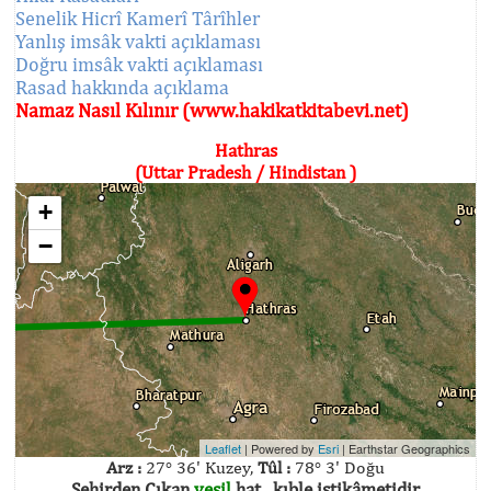
Senelik Hicrî Kamerî Târîhler
Yanlış imsâk vakti açıklaması
Doğru imsâk vakti açıklaması
Rasad hakkında açıklama
Namaz Nasıl Kılınır (www.hakikatkitabevi.net)
Hathras
(Uttar Pradesh / Hindistan )
+
−
Leaflet
| Powered by
Esri
|
Earthstar Geographics
Arz :
27° 36' Kuzey,
Tûl :
78° 3' Doğu
Şehirden Çıkan
yeşil
hat , kıble istikâmetidir.