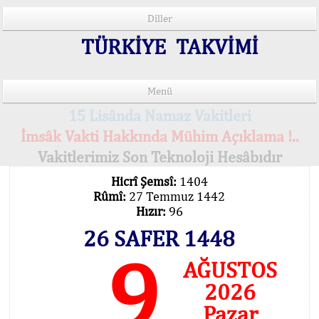
Diller
TÜRKİYE TAKVİMİ
Menü
15 Lisânda Namaz Vakitleri
İmsâk Vakti Hakkında Mühim Açıklama !..
Vakitlerimiz Son Teknoloji Hesâbıdır
Hicrî Şemsî:
1404
Rûmî:
27 Temmuz 1442
Hızır:
96
26 SAFER 1448
9
AĞUSTOS
2026
Pazar