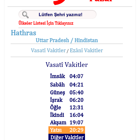
Ülkeler Listesi İçin Tıklayınız
Hathras
Uttar Pradesh / Hindistan
Vasatî Vakitler
Ezânî Vakitler
/
Vasatî Vakitler
İmsâk
04:07
Sabâh
04:21
Güneş
05:40
İşrak
06:20
Öğle
12:31
İkindi
16:04
Akşam
19:07
Yatsı
20:29
Diğer Vakitler