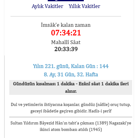
Aylık Vakitler
Yıllık Vakitler
İmsâk'e kalan zaman
07:34:21
Mahallî Sâat
20:33:39
Yılın 221. günü, Kalan Gün : 144
8. Ay, 31 Gün, 32. Hafta
Gündüzün kısalması 1 dakika - Ezânî sâat 1 dakika ileri
alınır.
Dul ve yetimlerin ihtiyacına koşanlar, gündüz (nâfile) oruç tutup,
geceyi ibâdetle geçiren gibidir. Hadîs-i şerîf
Sultan Yıldırım Bâyezid Hân’ın taht’a çıkması (1389) Nagazaki’ye
ikinci atom bombası atıldı (1945)