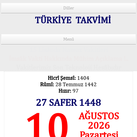
Diller
TÜRKİYE TAKVİMİ
Menü
15 Lisânda Namaz Vakitleri
İmsâk Vakti Hakkında Mühim Açıklama !..
Vakitlerimiz Son Teknoloji Hesâbıdır
Hicrî Şemsî:
1404
Rûmî:
28 Temmuz 1442
Hızır:
97
27 SAFER 1448
10
AĞUSTOS
2026
Pazartesi