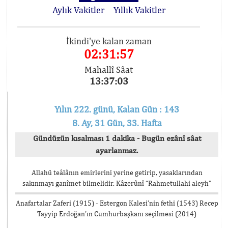
Aylık Vakitler
Yıllık Vakitler
İkindi'ye kalan zaman
02:31:57
Mahallî Sâat
13:37:03
Yılın 222. günü, Kalan Gün : 143
8. Ay, 31 Gün, 33. Hafta
Gündüzün kısalması 1 dakika - Bugün ezânî sâat
ayarlanmaz.
Allahü teâlânın emirlerini yerine getirip, yasaklarından
sakınmayı ganîmet bilmelidir. Kâzerûnî “Rahmetullahi aleyh”
Anafartalar Zaferi (1915) - Estergon Kalesi’nin fethi (1543) Recep
Tayyip Erdoğan’ın Cumhurbaşkanı seçilmesi (2014)