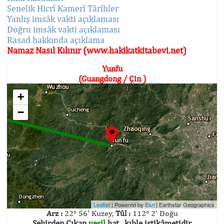
Senelik Hicrî Kamerî Târîhler
Yanlış imsâk vakti açıklaması
Doğru imsâk vakti açıklaması
Rasad hakkında açıklama
Namaz Nasıl Kılınır (www.hakikatkitabevi.net)
Yunfu
(Guangdong / Çin )
+
−
Leaflet
| Powered by
Esri
|
Earthstar Geographics
Arz :
22° 56' Kuzey,
Tûl :
112° 2' Doğu
Şehirden Çıkan
yeşil
hat , kıble istikâmetidir.