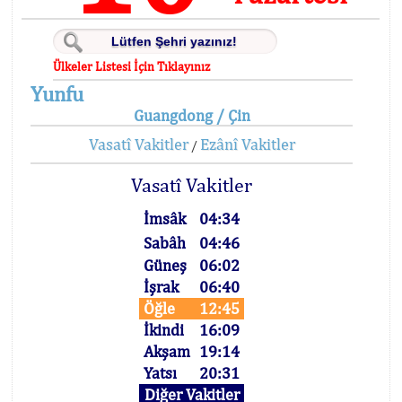
Ülkeler Listesi İçin Tıklayınız
Yunfu
Guangdong / Çin
Vasatî Vakitler
Ezânî Vakitler
/
Vasatî Vakitler
İmsâk
04:34
Sabâh
04:46
Güneş
06:02
İşrak
06:40
Öğle
12:45
İkindi
16:09
Akşam
19:14
Yatsı
20:31
Diğer Vakitler