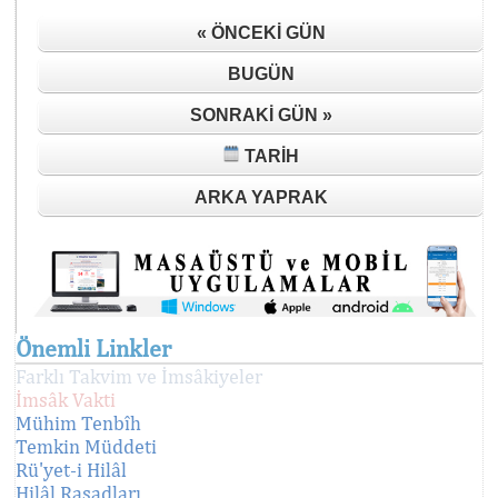
« ÖNCEKI GÜN
BUGÜN
SONRAKI GÜN »
TARIH
ARKA YAPRAK
Önemli Linkler
Farklı Takvim ve İmsâkiyeler
İmsâk Vakti
Mühim Tenbîh
Temkin Müddeti
Rü'yet-i Hilâl
Hilâl Rasadları