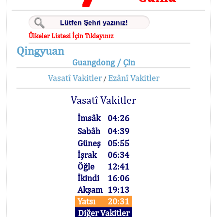
Ülkeler Listesi İçin Tıklayınız
Qingyuan
Guangdong / Çin
Vasatî Vakitler
Ezânî Vakitler
/
Vasatî Vakitler
İmsâk
04:26
Sabâh
04:39
Güneş
05:55
İşrak
06:34
Öğle
12:41
İkindi
16:06
Akşam
19:13
Yatsı
20:31
Diğer Vakitler