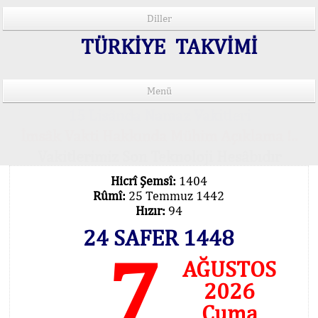
Diller
TÜRKİYE TAKVİMİ
Menü
15 Lisânda Namaz Vakitleri
İmsâk Vakti Hakkında Mühim Açıklama !..
Vakitlerimiz Son Teknoloji Hesâbıdır
Hicrî Şemsî:
1404
Rûmî:
25 Temmuz 1442
Hızır:
94
24 SAFER 1448
7
AĞUSTOS
2026
Cuma