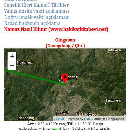
Senelik Hicrî Kamerî Târîhler
Yanlış imsâk vakti açıklaması
Doğru imsâk vakti açıklaması
Rasad hakkında açıklama
Namaz Nasıl Kılınır (www.hakikatkitabevi.net)
Qingyuan
(Guangdong / Çin )
+
−
Leaflet
| Powered by
Esri
|
Earthstar Geographics
Arz :
23° 41' Kuzey,
Tûl :
113° 3' Doğu
Şehirden Çıkan
yeşil
hat , kıble istikâmetidir.