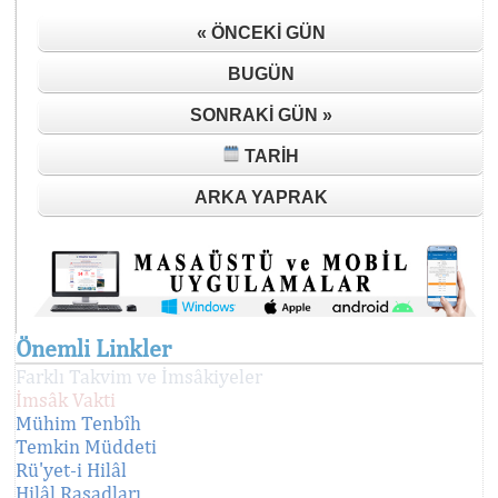
« ÖNCEKI GÜN
BUGÜN
SONRAKI GÜN »
TARIH
ARKA YAPRAK
Önemli Linkler
Farklı Takvim ve İmsâkiyeler
İmsâk Vakti
Mühim Tenbîh
Temkin Müddeti
Rü'yet-i Hilâl
Hilâl Rasadları