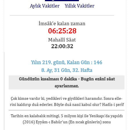
Aylık Vakitler
Yıllık Vakitler
İmsâk'e kalan zaman
06:25:28
Mahallî Sâat
22:00:32
Yılın 219. günü, Kalan Gün : 146
8. Ay, 31 Gün, 32. Hafta
Gündüzün kısalması 0 dakika - Bugün ezânî sâat
ayarlanmaz.
Çok kimse vardır ki, yedikleri ve giydikleri haramdır. Sonra elle-
rini kaldırıp duâ ederler. Böyle duâ nasıl kabul olur? Hadîs-i şerîf
Tarihin en kalabalık mitingi, 5 milyon kişi ile Yenikapı’da yapıldı
(2016) Eyyâm-ı Bahûr’un (En sıcak günlerin) sonu