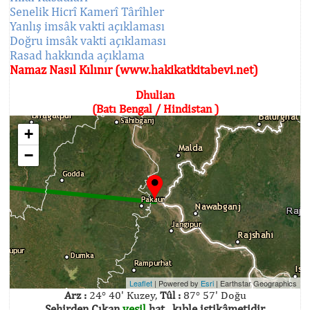
Senelik Hicrî Kamerî Târîhler
Yanlış imsâk vakti açıklaması
Doğru imsâk vakti açıklaması
Rasad hakkında açıklama
Namaz Nasıl Kılınır (www.hakikatkitabevi.net)
Dhulian
(Batı Bengal / Hindistan )
+
−
Leaflet
| Powered by
Esri
|
Earthstar Geographics
Arz :
24° 40' Kuzey,
Tûl :
87° 57' Doğu
Şehirden Çıkan
yeşil
hat , kıble istikâmetidir.