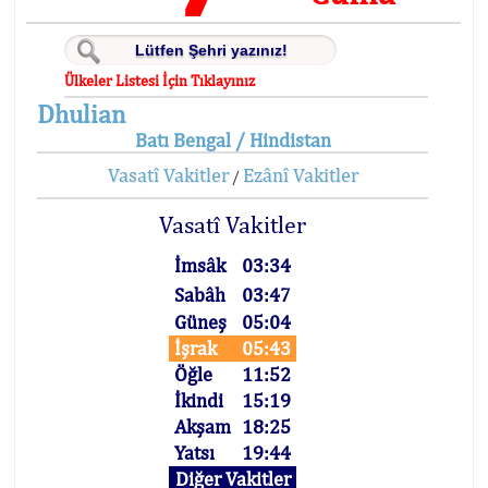
Ülkeler Listesi İçin Tıklayınız
Dhulian
Batı Bengal / Hindistan
Vasatî Vakitler
Ezânî Vakitler
/
Vasatî Vakitler
İmsâk
03:34
Sabâh
03:47
Güneş
05:04
İşrak
05:43
Öğle
11:52
İkindi
15:19
Akşam
18:25
Yatsı
19:44
Diğer Vakitler