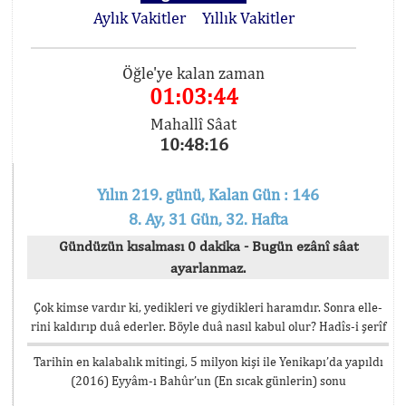
Aylık Vakitler
Yıllık Vakitler
Öğle'ye kalan zaman
01:03:44
Mahallî Sâat
10:48:16
Yılın 219. günü, Kalan Gün : 146
8. Ay, 31 Gün, 32. Hafta
Gündüzün kısalması 0 dakika - Bugün ezânî sâat
ayarlanmaz.
Çok kimse vardır ki, yedikleri ve giydikleri haramdır. Sonra elle-
rini kaldırıp duâ ederler. Böyle duâ nasıl kabul olur? Hadîs-i şerîf
Tarihin en kalabalık mitingi, 5 milyon kişi ile Yenikapı’da yapıldı
(2016) Eyyâm-ı Bahûr’un (En sıcak günlerin) sonu