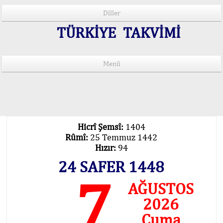
Diller
TÜRKİYE TAKVİMİ
Menü
15 Lisânda Namaz Vakitleri
İmsâk Vakti Hakkında Mühim Açıklama !..
Vakitlerimiz Son Teknoloji Hesâbıdır
Hicrî Şemsî:
1404
Rûmî:
25 Temmuz 1442
Hızır:
94
24 SAFER 1448
7
AĞUSTOS
2026
Cuma