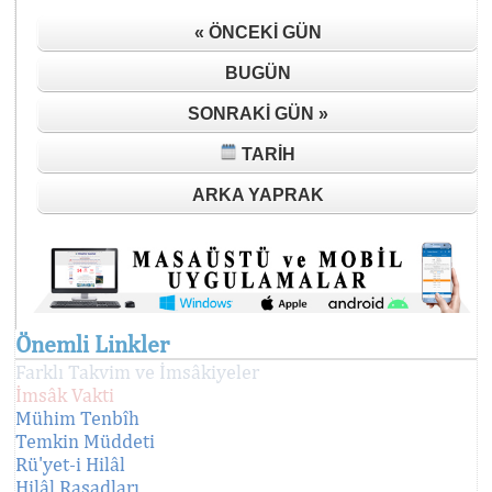
« ÖNCEKI GÜN
BUGÜN
SONRAKI GÜN »
TARIH
ARKA YAPRAK
Önemli Linkler
Farklı Takvim ve İmsâkiyeler
İmsâk Vakti
Mühim Tenbîh
Temkin Müddeti
Rü'yet-i Hilâl
Hilâl Rasadları